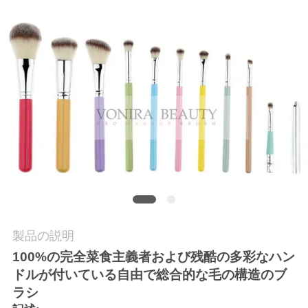
質
管
理
地
図
PRIVACY
POLICY
製品の説明
100%の完全菜食主義者および残酷の多彩なハン
ドルが付いている自由で総合的な毛の構造のブ
ラシ