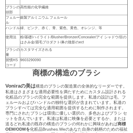
ブラシの
高性能の化学繊維
頭部
フェルー
銀製アルミニウム フェルール
ル
ハンドル
緑、ピンク、赤く、青、紫色、黄色、オレンジ、等
使用法
粉/基礎/ハイライト/Blusher/Bronzer/Concealer/アイ シャドウ/目の
はさみ金/眉毛プロダクト/鼻の陰影のect
ブラシの
カスタマイズされる
量
習慣HS
9603290090
コード
商標の構造のブラシ
Voniraの美は
構造のブラシの製造業の全体的なリーダーです。
私達はさまざまな適用必要性を満たすためにカスタム設計される
化粧品のブラシの完全な範囲を提供します。私達の設計は毛、フ
ェルールおよびハンドルの独特な選択が含まれています。私達の
ブラシすべては完全な適用範囲を提供するために制作されます。
専門にされたブラシは環境に優しい選択の、多色およびブラシ セ
ットを含んでいます。私達は私達に映像を必要とするか、または
送るどれ私達の既存の構造のブラシの何れかに興味があれば
商標
OEM/ODMを
化粧品Brushes.Weのあなた自身の銘柄のための福祉