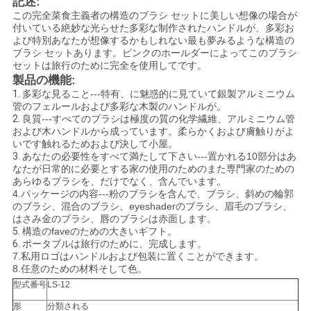
記述:
この完全菜食主義者の構造のブラシ セットに美しい想像の場合が
付いている絶妙な光らせた多彩な制作されたハンドルが、多彩お
よび特別あなたが想像するかもしれない最も夢みるような構造の
ブラシ セットあります。ピンクのホールダーによってこのブラシ
セットは旅行のために完全を使用してです。
製品の機能:
1.
多彩な見ること---特有、に魅惑的に見ていて銀製アルミニウム
管のフェルールおよび多彩な木製のハンドルが。
2.
良質---すべてのブラシは極度の質の化学繊維、アルミニウム管
および木ハンドルから成っています。柔らかくおよび膚触りがよ
いです触れるためおよび決して小屋。
3.
あなたの必要性をすべて満たして下さい---置かれる10部分はあ
なたが日常的に必要とする家の使用のためのまた専門家のための
あらゆるブラシを、だけでなく、含んでいます。
4.パッケージの内容---粉のブラシを含んで、ブラシ、斜めの輪郭
のブラシ、混合のブラシ、eyeshaderのブラシ、眉毛のブラシ、
はさみ金のブラシ、唇のブラシは赤面します。
5.
構造のfaveのための大きいギフト。
6.
ポータブルは旅行のために、完成します。
7.私用ロゴはハンドルおよび包装に置くことができます
。
8.任意のための材料そして色。
型式番号
LS-12
形
分類される