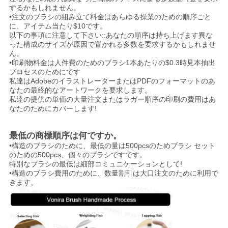
するかもしれません。
•注文のブラシの組み立て料金はあらゆる操業のための順序ごと
に、アイテム当たり$10です。
以下の事項に注意して下さい::あなたの順序は持ち上げます異な
った構成のサイズが原因で置かれる多数を要求するかもしれませ
ん。
•印刷物料金は人件費のためのブラシ1本あたりの$0.3時見本抽出
プロセスのためにです
私達はAdobeのイラストレーターまたはPDFのフォーマットのあ
なたの最終的なアートワークを要求します。
私達の提供の単価の大量注文またはラガー順序の印刷の費用はあ
なたのためにカバーします!
最低の商標順序は何ですか。
•構造のブラシのために、最低の量は500pcsのためブラシ セット
のための500pcs、個々のブラシですです。
特別なブラシの最低は細部コミュニケーションとして!
•構造のブラシ費用のために、数量割引は大口注文のために利用で
きます。