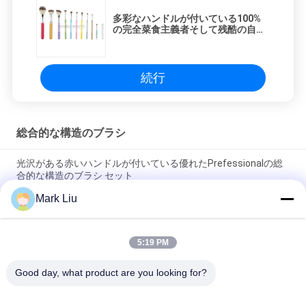
多彩なハンドルが付いている100%
の完全菜食主義者そして残酷の自由
で総合的な表面ブラシ
続行
総合的な構造のブラシ
光沢がある赤いハンドルが付いている優れたPrefessionalの総
合的な構造のブラシ セット
Mark Liu
精密すばらしく自然で総合的な毛の構造は完全な美用具にブラ
シをかけます
5:19 PM
15本の部分の総合的な構造のブラシ セットの贅沢の排他的な構
造のブラシ ホルダ
Good day, what product are you looking for?
人気カテゴリ
すべて