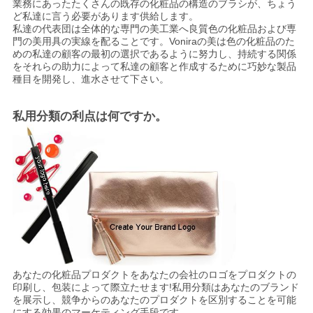
業務にあったたくさんの既存の化粧品の構造のブラシが、ちょう
ど私達に言う必要があります供給します。
私達の代表団は全体的な専門の美工業へ良質色の化粧品および専
門の美用具の実線を配ることです。Voniraの美は色の化粧品のた
めの私達の顧客の最初の選択であるように努力し、持続する関係
をそれらの助力によって私達の顧客と作成するために巧妙な製品
種目を開発し、進水させて下さい。
私用分類の利点は何ですか。
あなたの化粧品プロダクトをあなたの会社のロゴをプロダクトの
印刷し、包装によって際立たせます!私用分類はあなたのブランド
を展示し、競争からのあなたのプロダクトを区別することを可能
にする効果のマーケティング手段です。