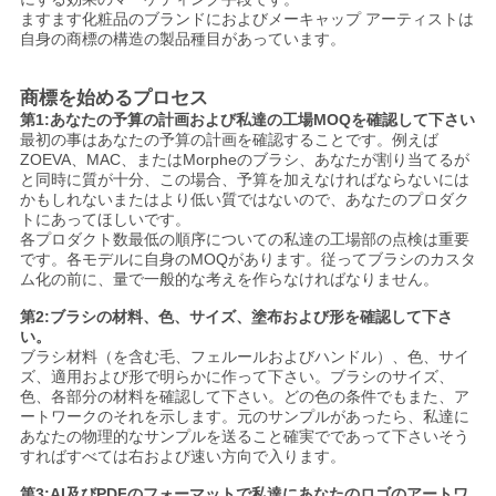
ますます化粧品のブランドにおよびメーキャップ アーティストは
自身の商標の構造の製品種目があっています。
商標を始めるプロセス
第1:あなたの予算の計画および私達の工場MOQを確認して下さい
最初の事はあなたの予算の計画を確認することです。例えば
ZOEVA、MAC、またはMorpheのブラシ、あなたが割り当てるが
と同時に質が十分、この場合、予算を加えなければならないには
かもしれないまたはより低い質ではないので、あなたのプロダク
トにあってほしいです。
各プロダクト数最低の順序についての私達の工場部の点検は重要
です。各モデルに自身のMOQがあります。従ってブラシのカスタ
ム化の前に、量で一般的な考えを作らなければなりません。
第2:ブラシの材料、色、サイズ、塗布および形を確認して下さ
い。
ブラシ材料（を含む毛、フェルールおよびハンドル）、色、サイ
ズ、適用および形で明らかに作って下さい。ブラシのサイズ、
色、各部分の材料を確認して下さい。どの色の条件でもまた、ア
ートワークのそれを示します。元のサンプルがあったら、私達に
あなたの物理的なサンプルを送ること確実でであって下さいそう
すればすべては右および速い方向で入ります。
第3:AI及びPDFのフォーマットで私達にあなたのロゴのアートワ