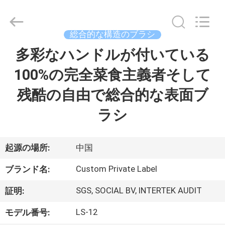
者.
Copyright
©
2017
-
総合的な構造のブラシ
2026
Changsha
Chanmy
多彩なハンドルが付いている
家
Cosmetics
Co.,
Ltd.
100%の完全菜食主義者そして
All
Rights
プ
Reserved.
残酷の自由で総合的な表面ブ
ロ
ラシ
ダ
ク
起源の場所:
中国
ト
Custom Private Label
ブランド名:
SGS, SOCIAL BV, INTERTEK AUDIT
証明:
私
LS-12
モデル番号: