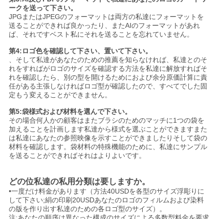
ークを送って下さい。
JPGまたはJPEGのフォーマットは両方の私達にフォーマットを
送ることができれば良かったり、またAIのフォーマットがあれ
ば、それですベスト私にそれを送ることを忘れていません。
第4:ロゴ色を確認して下さい、置いて下さい。
、そして私達があなたのための推薦を知らなければ、私達とのそ
れをすればがロゴのサイズを確認する方法を私達に解放すればそ
れを確認したら、別の型を開けるためにおよび余分原価計算に責
任がある主張しなければロゴ型が確認したので、すべてでした固
定もう変えることができません。
第5:袋様式および材料を選んで下さい。
その場合何人かの顧客はまたブラシのためのマッチに1つの袋を
加えることを計画します私達から様式を選ぶことができますまた
は私達にあなたの参照映像を示すことができましたりそして袋の
材料を確認します。袋材料の特殊機能のために、私達にサンプル
を送ることができればそれはよりよいです。
どの位私達の私用分類は要しますか。
•一度だけ料金があります（方法40USDを各型のサイズ浮彫りに
して下さい;絹の印刷20USDあなたのロゴのフィルムおよび染料
の版を作り出す私達のための各ロゴ型のサイズ）。
注:あなたの順序は異なった構成のサイズによる多数型料金を要求