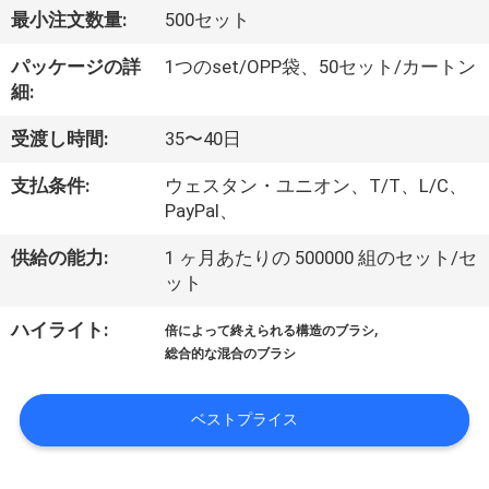
達
最小注文数量:
500セット
に
パッケージの詳
1つのset/OPP袋、50セット/カートン
つ
細:
い
受渡し時間:
35〜40日
て
支払条件:
ウェスタン・ユニオン、T/T、L/C、
PayPal、
工
供給の能力:
1 ヶ月あたりの 500000 組のセット/セ
ット
場
,
ハイライト:
旅
倍によって終えられる構造のブラシ
総合的な混合のブラシ
行
ベストプライス
品