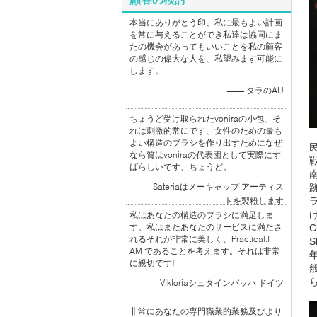
本当にありがとう印、私に最もよい計画
を常に与えることができ私達は協同にま
たの機会があってもいいことを私の顧客
の感じの偉大な人を、私望みます可能に
します。
—— タラのAU
ちょうど受け取られたvoniraの小包、そ
れは刺激的常にです、女性のための最も
よい構造のブラシを作り出すためになぜ
なら質はvoniraの代表団として実際にす
ばらしいです、ちょうど。
—— Sateriaはメーキャップ アーティス
トを製粉します
げ
私はあなたの構造のブラシに満足しま
す。私はまたあなたのサービスに満たさ
C
れるそれが非常に美しく、Practical.I
S
AM であることを考えます。それは非常
に親切です!
—— Viktoriaシュタインバッハ ドイツ
非常にあなたの専門職業的業務及びより