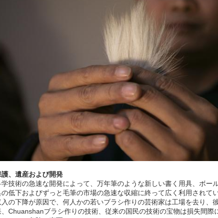
保護、遺産および開発
科学技術の急速な開発によって、万年筆のような新しい書く用具、ボール
具の低下およびずっと毛筆の市場の急速な収縮に終って広く利用されて
収入の下降が原因で、何人かの若いブラシ作りの芸術家は工場を去り、
果、Chuanshanブラシ作りの技術、従来の国民の技術の宝物は損失間