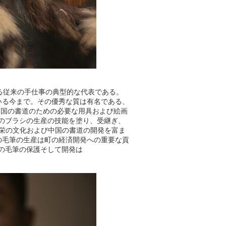
ある従来の手仕事の典型的な代表である。
している今まで。その優秀な質は有名である、
中国の書道のための必要な用具および絵画
shanのブラシの生産の技能を塗り、受継ぎ、
栄の文化および中国の書道の開発を富ま
anの毛筆の生産は町の経済開発への重要な貢
anの毛筆の保護そして開発は