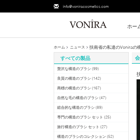
info@voniracosmetics.com
ホー
扶南省の私達のVonira
ホーム
ニュース
会
すべての製品
贅沢な構造のブラシ
(99)
良質の構造のブラシ
(142)
商標の構造のブラシ
(167)
自然な毛の構造のブラシ
(47)
総合的な構造のブラシ
(89)
専門の構造のブラシ セット
(25)
旅行構造のブラシ セット
(27)
構造のブラシのコレクション
(52)