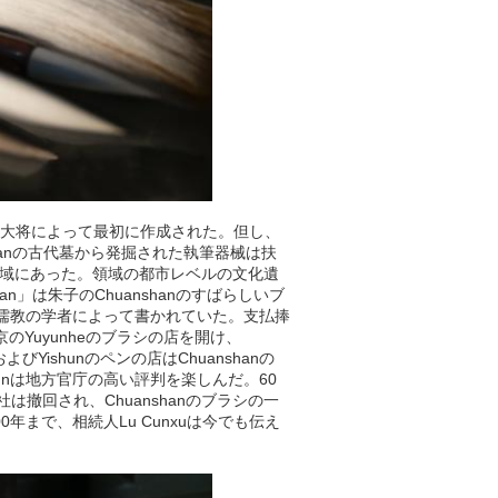
した大将によって最初に作成された。但し、
shanの古代墓から発掘された執筆器械は扶
ng区域にあった。領域の都市レベルの文化遺
an」は朱子のChuanshanのすばらしいブ
の儒教の学者によって書かれていた。支払捧
、北京のYuyunheのブラシの店を開け、
よびYishunのペンの店はChuanshanの
 Yishunは地方官庁の高い評判を楽しんだ。60
社は撤回され、Chuanshanのブラシの一
年まで、相続人Lu Cunxuは今でも伝え