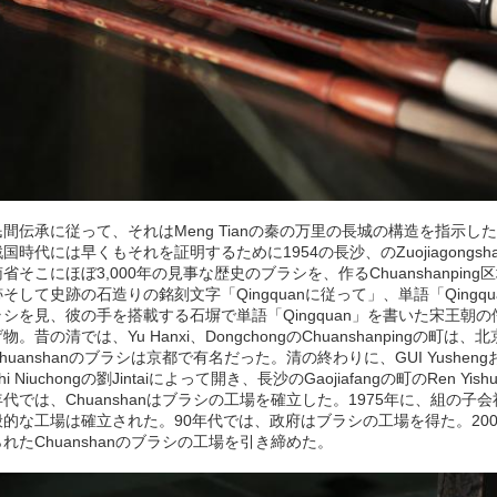
民間伝承に従って、それはMeng Tianの秦の万里の長城の構造を指示
戦国時代には早くもそれを証明するために1954の長沙、のZuojiagong
南省そこにほぼ3,000年の見事な歴史のブラシを、作るChuanshanpi
跡そして史跡の石造りの銘刻文字「Qingquanに従って」、単語「Qingqu
ラシを見、彼の手を搭載する石塀で単語「Qingquan」を書いた宋王朝
物。昔の清では、Yu Hanxi、DongchongのChuanshanpingの町は
huanshanのブラシは京都で有名だった。清の終わりに、GUI Yushengお
hi Niuchongの劉Jintaiによって開き、長沙のGaojiafangの町のRen
年代では、Chuanshanはブラシの工場を確立した。1975年に、組の子会
般的な工場は確立された。90年代では、政府はブラシの工場を得た。2000
られたChuanshanのブラシの工場を引き締めた。