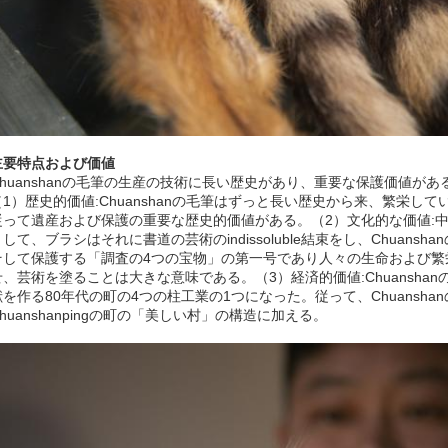
主要特点および価値
Chuanshanの毛筆の生産の技術に長い歴史があり、重要な保護価値が
（1）歴史的価値:Chuanshanの毛筆はずっと長い歴史から来、繁栄
従って遺産および保護の重要な歴史的価値がある。（2）文化的な価値:
として、ブラシはそれに書道の芸術のindissoluble結束をし、Chuan
そして保護する「調査の4つの宝物」の第一号であり人々の生命および繁
せ、芸術を塗ることは大きな意味である。（3）経済的価値:Chuansh
献を作る80年代の町の4つの柱工業の1つになった。従って、Chuansh
Chuanshanpingの町の「美しい村」の構造に加える。