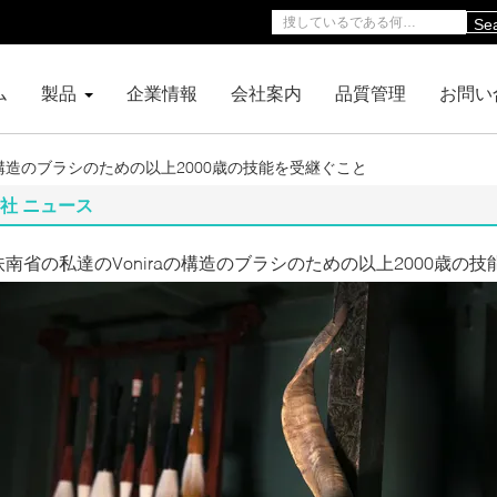
Se
ム
製品
企業情報
会社案内
品質管理
お問い
の構造のブラシのための以上2000歳の技能を受継ぐこと
社 ニュース
扶南省の私達のVoniraの構造のブラシのための以上2000歳の