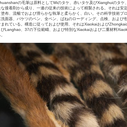
Chuanshanの毛筆は原料としてMiのタケ、赤いタケ及びXianghui
級な接着剤から成り、一連の従来の技術によって精製される。それは安
ク塗布、流暢でおよび滑らかな執筆と柔らかく、白い。その科学技術プロ
水洗面器、バケツのペン、全ペン、ばねのローディング、点検、および包
含まれている。構造に従っておよび使用、それはXiaokaiおよびZhongka
よびLanghao、37の下位範疇、および特別なXiaokaiおよび二重材料Xi
る。