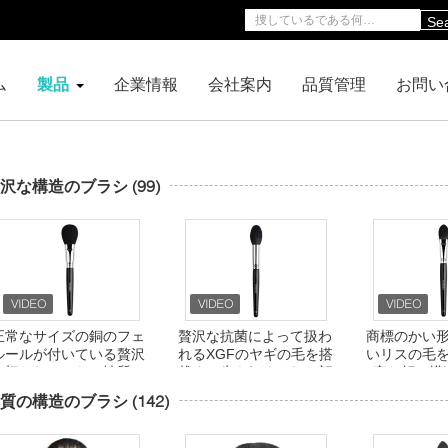
Se
ム
製品
企業情報
会社案内
品質管理
お問い
沢な構造のブラシ
(99)
正常なサイズの銅のフェ
贅沢な抗菌によって扱わ
商標のかい
ルールが付いている贅沢
れるXGFのヤギの毛を搭
いリスの毛
で切られていない性質の
載する先を細くされた顔
密な頬の構
毛の粉のブラシ
の構造のブラシ
質の構造のブラシ
(142)