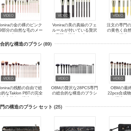
Voniraの金の裸のピンク
Voniraの美の真鍮のフェ
注文の専門の
19部分の自然な毛のメー
ルールが付いている贅沢
の黄色く自
キャップ アーティストの
な専門の構造のブラシ セ
の構造
ブラシ
ット
合的な構造のブラシ
(89)
Voniraの残酷の自由で総
OBMの贅沢な28PCS専門
OBMの最
的なTaklon PBTの完全
の総合的な構造のブラシ
22pcs合
菜食主義者の構造のブラ
ーの構造の
シ
門の構造のブラシ セット
(25)