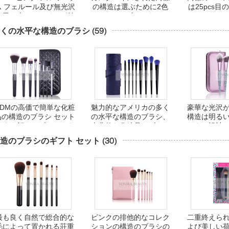
ム フェルール及び無光沢
の構造は選ぶために2色
は25pcs
の黒い木のハンドルが付
の24pcsにブラシをかけ
シ セットに
いている実線の化粧品の
ます
ま
くの水平な構造のブラシ
(59)
構造のブラシ セット
ODMの高価で簡単な化粧
魅力的なアメリカの多く
豪華な光沢
品の構造のブラシ セット
の水平な構造のブラシ、
構造は明る
のよい顔のアプリケータ
古典的な化粧品のブラシ
スタム設計
ー
のキット
をか
造のブラシのギフト セット
(30)
最も良く自然で総合的な
ピンクの排他的なコレク
二重終えら
毛によって置かれる荘重
ションの構造のブラシの
よび美しい