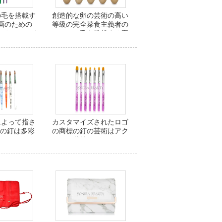
の毛を搭載す
創造的な卵の芸術の高い
画のための
等級の完全菜食主義者の
ボディー ペイ
Taklonの毛を搭載する専
ollection
門の表面絵筆
によって指さ
カスタマイズされたロゴ
kyの釘は多彩
の商標の釘の芸術はアク
ハンドル/釘
リルの紫外線ゲルのマニ
ラシをかけま
キュアのブラシにブラシ
す
をかけます