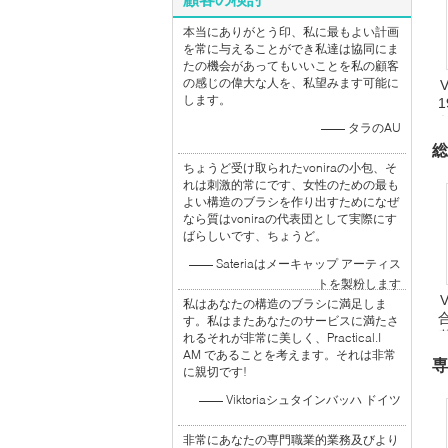
本当にありがとう印、私に最もよい計画
を常に与えることができ私達は協同にま
たの機会があってもいいことを私の顧客
の感じの偉大な人を、私望みます可能に
します。
—— タラのAU
総
ちょうど受け取られたvoniraの小包、そ
れは刺激的常にです、女性のための最も
よい構造のブラシを作り出すためになぜ
なら質はvoniraの代表団として実際にす
ばらしいです、ちょうど。
—— Sateriaはメーキャップ アーティス
トを製粉します
私はあなたの構造のブラシに満足しま
合
す。私はまたあなたのサービスに満たさ
れるそれが非常に美しく、Practical.I
AM であることを考えます。それは非常
専
に親切です!
—— Viktoriaシュタインバッハ ドイツ
非常にあなたの専門職業的業務及びより