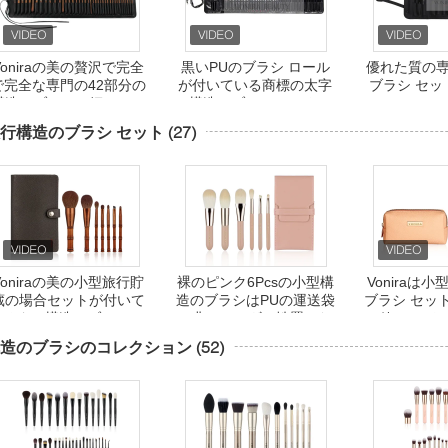
Voniraの美の贅沢で完全
黒いPUのブラシ ロール
優れた質の
で完全な専門の42部分の
が付いている商標の太字
ブラシ セッ
構造のブラシは銅のフェ
の構造のブラシ セット48
シ 
ルールの黒檀のハンドル
のPC
行構造のブラシ セット
(27)
によって手作りされて置
いた
Voniraの美の小型旅行貯
裸のピンク6Pcsの小型構
Voniraは
蔵の場合セットが付いて
造のブラシはPUの運送袋
ブラシ セッ
いるタケ構造のブラシ セ
と非アレルギー性置いた
の箱とのバ
ット
色を
造のブラシのコレクション
(52)