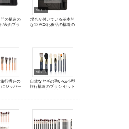
専門の構造の
場合が付いている基本的
ト/表面ブラ
な12PCS化粧品の構造の
セット
ブラシ セット優れた自然
な動物及び総合的な毛
小型旅行構造の
自然なヤギの毛8Pcs小型
トにジッパー
旅行構造のブラシ セット
ラ色のピンク
の卸し売り商標のロゴ
作る