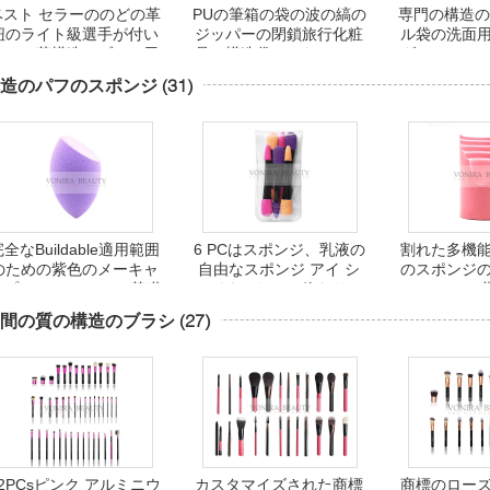
ベスト セラーののどの革
PUの筆箱の袋の波の縞の
専門の構造の
紐のライト級選手が付い
ジッパーの閉鎖旅行化粧
ル袋の洗面
ている革構造のブラシ用
品の構造袋のかわいいペ
ダーのペン
具エプロン/ベルト
ンの文房具のホールダー
造のパフのスポンジ
(31)
全なBuildable適用範囲
6 PCはスポンジ、乳液の
割れた多機
のための紫色のメーキャ
自由なスポンジ アイ シ
のスポンジ
ップ アーティストの基礎
ャドウのための終わりの
構造のパフのスポンジ
構造のパフの二倍になり
間の質の構造のブラシ
(27)
ます
42PCsピンク アルミニウ
カスタマイズされた商標
商標のロー