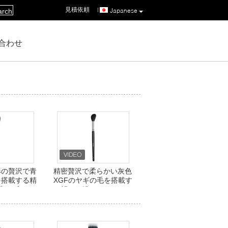
見積依頼
|
Japanese
arch
合わせ
形の贅沢で青
精密贅沢で柔らかい灰色
を搭載する精
XGFのヤギの毛を搭載す
造のブラシ
る傾いた粉のハイライト
の構造のブラシ