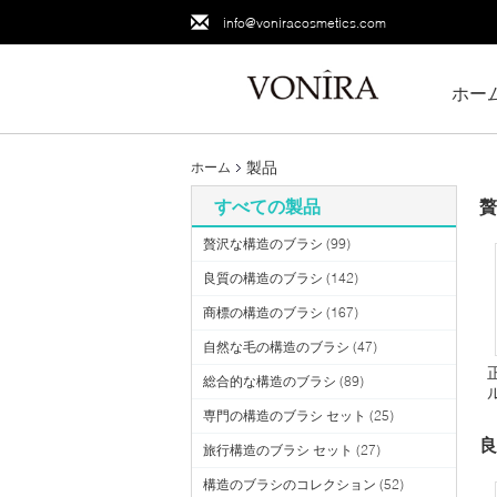
info@voniracosmetics.com
ホー
製品
ホーム
すべての製品
贅
贅沢な構造のブラシ
(99)
良質の構造のブラシ
(142)
商標の構造のブラシ
(167)
自然な毛の構造のブラシ
(47)
総合的な構造のブラシ
(89)
専門の構造のブラシ セット
(25)
良
旅行構造のブラシ セット
(27)
構造のブラシのコレクション
(52)