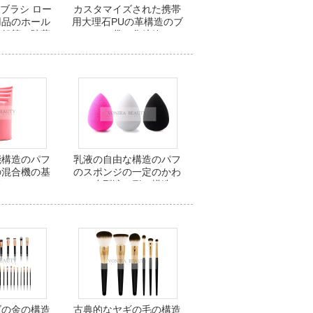
ブラシ ロー
カスタマイズされた携帯
用品のホール
用大理石PUの革構造のブ
の鉛筆の貯蔵
ラシ袋の化粧箱
袋
能構造のパフ
乳液の自由な構造のパフ
の混合機の基
のスポンジの一定のかわ
礎
いい小型涙の形の構造の
混合機のスポンジ
ズの金の構造
古典的なヤギの毛の構造