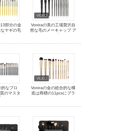
13部分の金
Voniraの美の工場贅沢自
然なヤギの毛
然な毛のメーキャップ ア
のブラシ
ーティストのブラシ セッ
トOEM ODM 13部分の
OBM
終的なプロ
Voniraの金の総合的な構
成物質のマスタ
造は商標の11pcsにブラ
ブラシのキッ
シをかける
ト