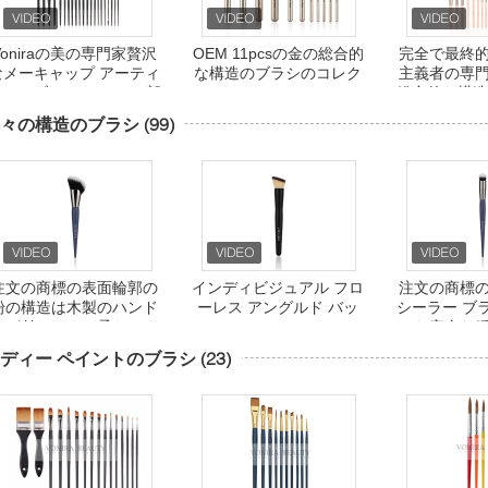
Voniraの美の専門家贅沢
OEM 11pcsの金の総合的
完全で最終
なメーキャップ アーティ
な構造のブラシのコレク
主義者の専
ストのブラシ セット35部
ション
総合的な構造
分の
ット
々の構造のブラシ
(99)
注文の商標の表面輪郭の
インディビジュアル フロ
注文の商標
粉の構造は木製のハンド
ーレス アングルド バッ
シーラー ブ
ルが付いている柔らかく
ファー ファンデーション
な完全な
総合的な毛にブラシをか
ブレンディング ブラシ
ディー ペイントのブラシ
(23)
ける