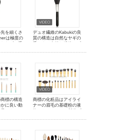
い先を細くさ
デュオ繊維のKabukiの良
inerは極度の
質の構造は自然なヤギの
然なヤギの毛
毛および自然な繊維にブ
をかける
ラシをかけます
の商標の構造
商標の化粧品はアイライ
静かに良い動
ナーの眉毛の基礎粉の液
粧品はキット
体のクリームに23部分ブ
をかけます
ラシをかけます