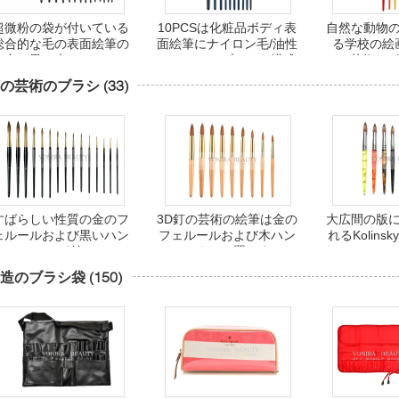
超微粉の袋が付いている
10PCSは化粧品ボディ表
自然な動物
総合的な毛の表面絵筆の
面絵筆にナイロン毛/油性
る学校の絵
一定の黒い木のハンドル
ペイントのブラシを構成
6Pcs芸術の
16pcs
します
ントBrushesC
の芸術のブラシ
(33)
すばらしい性質の金のフ
3D釘の芸術の絵筆は金の
大広間の版
ェルールおよび黒いハン
フェルールおよび木ハン
れるKolins
ル15 PCSが付いている
ドルによって置きました
なアクリルの
純粋なKolinskyの円形の
の絵筆にブ
造のブラシ袋
(150)
釘の芸術のブラシ