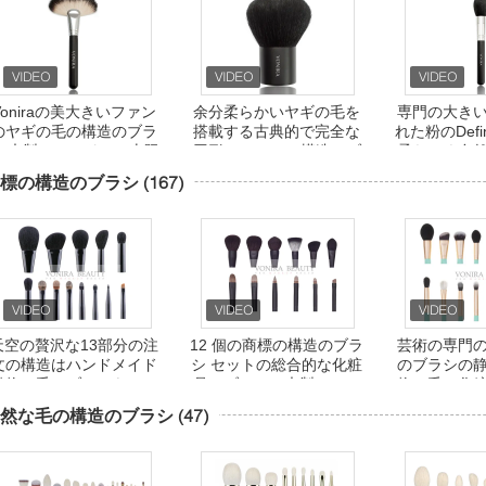
Voniraの美大きいファン
余分柔らかいヤギの毛を
専門の大き
のヤギの毛の構造のブラ
搭載する古典的で完全な
れた粉のDef
シ/木製のハンドルの上限
円形のKabukiの構造のブ
柔らかく自
の構造のブラシ
ラシ
にブラシ
標の構造のブラシ
(167)
天空の贅沢な13部分の注
12 個の商標の構造のブラ
芸術の専門
文の構造はハンドメイド
シ セットの総合的な化粧
のブラシの
動物の毛にブラシをかけ
品のブラシの木製のハン
物の毛の化
ます
ドル
にブラシ
然な毛の構造のブラシ
(47)