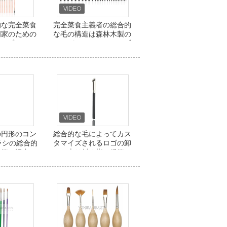
的な完全菜食
完全菜食主義者の総合的
門家のための
な毛の構造は森林木製の
のブラシ セ
ハンドルとの27Pcsにブ
OEM
ラシをかける
の円形のコン
総合的な毛によってカス
ラシの総合的
タマイズされるロゴの卸
緩衝の混合
し売り斜め指の緩衝
Concealerの構造のブラ
シ