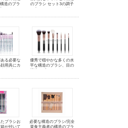
目の構造のブラ
のブラシ セット3の調子
ブラシをかけ
の金のフェルールが付い
す
ている自然な毛の構造の
ブラシ
がある必要な
優秀で穏やかな多くの水
い顔用具にカ
平な構造のブラシ、目の
しますブラシ
構造のブラシのキットの
けます
従順なTaklonの毛
れたブラシお
必要な構造のブラシ/完全
荷箱が付いて
菜食主義者の構造のブラ