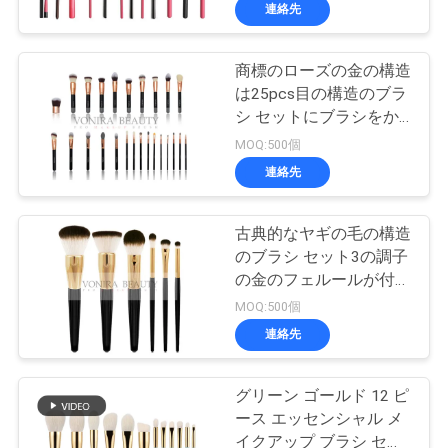
達
連絡先
に
商標のローズの金の構造
つ
167
は25pcs目の構造のブラ
い
商標の構造のブラ
シ セットにブラシをか
けます
MOQ:500個
て
シ
連絡先
工
古典的なヤギの毛の構造
のブラシ セット3の調子
場
の金のフェルールが付い
47
旅
ている自然な毛の構造の
MOQ:500個
ブラシ
自然な毛の構造のブ
連絡先
行
ラシ
グリーン ゴールド 12 ピ
品
ース エッセンシャル メ
イクアップ ブラシ セッ