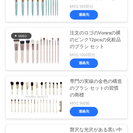
質
ト カスタム プライベー
MOQ:500部分
ト ラベ付き
管
連絡先
89
理
総合的な構造のブラ
注文のロゴのVoniraの裸
のピンク12pcsの化粧品
シ
地
のブラシ セット
MOQ:1000部分
図
連絡先
PRIVACY
専門の実線の金色の構造
25
POLICY
のブラシ セットの習慣
専門の構造のブラ
の商標
MOQ:500個
シ セット
連絡先
贅沢な光沢がある黒い中