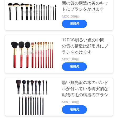
間の質の構造は美のキッ
トにブラシをかけます
27
MOQ:500個
旅行構造のブラシ
連絡先
セット
12PCS明るい色の中間
の質の構造は顔用具にブ
ラシをかけます
MOQ:500個
連絡先
52
構造のブラシのコ
黒い無光沢の木のハンド
ルが付いている現実的な
レクション
動物の毛の構造のブラシ
MOQ:500個
連絡先