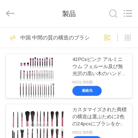
者.
Copyright
©
製品
2017
-
2026
Changsha
Chanmy
家
99
Cosmetics
中国 中間の質の構造のブラシ
Co.,
贅沢な構造のブラ
Ltd.
All
Rights
プ
Reserved.
シ
42PCsピンク アルミニ
ロ
ウム フェルール及び無
光沢の黒い木のハンドル
ダ
が付いている実線の化粧
MOQ:500個
品の構造のブラシ セッ
ク
連絡先
ト
142
ト
良質の構造のブラ
カスタマイズされた商標
の構造は選ぶために2色
シ
私
の24pcsにブラシをかけ
ます
MOQ:500個