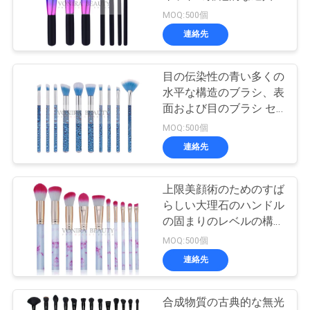
質
ず最初に
MOQ:500個
管
連絡先
89
理
総合的な構造のブラ
目の伝染性の青い多くの
水平な構造のブラシ、表
シ
地
面および目のブラシ セ
ット水一見のハンドル
MOQ:500個
図
連絡先
PRIVACY
上限美顔術のためのすば
25
POLICY
らしい大理石のハンドル
専門の構造のブラ
の固まりのレベルの構造
のブラシ
MOQ:500個
シ セット
連絡先
合成物質の古典的な無光