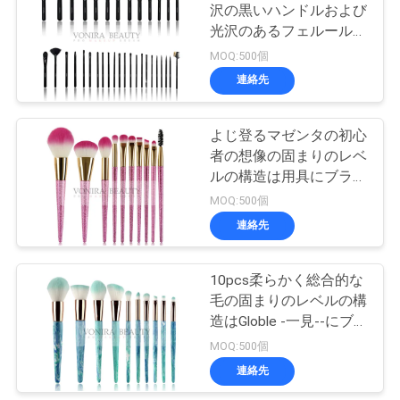
沢の黒いハンドルおよび
光沢のあるフェルールが
27
付いている必要な構造の
MOQ:500個
旅行構造のブラシ
ブラシ
連絡先
セット
よじ登るマゼンタの初心
者の想像の固まりのレベ
ルの構造は用具にブラシ
をかけます
MOQ:500個
連絡先
52
構造のブラシのコ
10pcs柔らかく総合的な
毛の固まりのレベルの構
レクション
造はGloble -一見--にブ
ラシをかけます
MOQ:500個
連絡先