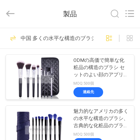
者.
Copyright
©
製品
2017
-
2026
Changsha
Chanmy
家
99
Cosmetics
中国 多くの水平な構造のブラシ
Co.,
贅沢な構造のブラ
Ltd.
All
Rights
プ
Reserved.
シ
ODMの高価で簡単な化
ロ
粧品の構造のブラシ セ
ットのよい顔のアプリケ
ダ
ーター
MOQ:500個
ク
連絡先
142
ト
良質の構造のブラ
魅力的なアメリカの多く
の水平な構造のブラシ、
シ
私
古典的な化粧品のブラシ
のキット
MOQ:500個