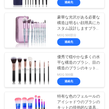
達
連絡先
に
豪華な光沢がある必要な
つ
167
構造は明るい顔用具にカ
い
商標の構造のブラ
スタム設計しますブラシ
をかけます
MOQ:500部分
て
シ
連絡先
工
優秀で穏やかな多くの水
平な構造のブラシ、目の
場
構造のブラシのキットの
47
旅
従順なTaklonの毛
MOQ:500個
自然な毛の構造のブ
連絡先
行
ラシ
特有な色のフェルールの
品
アイシャドウのブラシの
キットの排他的な道具ま