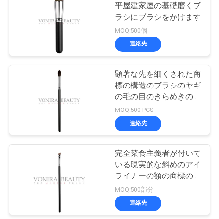
平屋建家屋の基礎磨くブ
ラシにブラシをかけます
27
MOQ:500個
旅行構造のブラシ
連絡先
セット
顕著な先を細くされた商
標の構造のブラシのヤギ
の毛の目のきらめきの混
合のブラシ
MOQ:500 PCS
連絡先
52
構造のブラシのコ
完全菜食主義者が付いて
いる現実的な斜めのアイ
レクション
ライナーの額の商標の構
造のブラシは放します
MOQ:500部分
連絡先