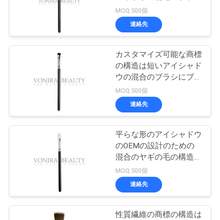
質
MOQ:500個
管
連絡先
89
理
総合的な構造のブラ
カスタマイズ可能な商標
の構造は短いアイシャド
シ
地
ウの混合のブラシにブラ
シをかけます
MOQ:500個
図
連絡先
PRIVACY
平らな形のアイシャドウ
25
POLICY
のOEMの設計のための
専門の構造のブラ
混合のヤギの毛の構造の
ブラシ
MOQ:500個
シ セット
連絡先
性質繊維の商標の構造は