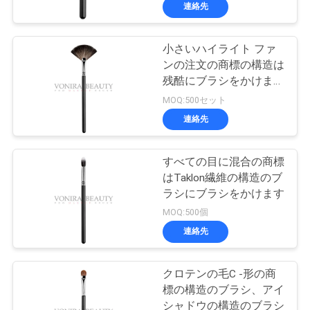
達
連絡先
に
小さいハイライト ファ
つ
167
ンの注文の商標の構造は
い
商標の構造のブラ
残酷にブラシをかけま
す-放して下さい
MOQ:500セット
て
シ
連絡先
工
すべての目に混合の商標
はTaklon繊維の構造のブ
場
ラシにブラシをかけます
47
旅
MOQ:500個
自然な毛の構造のブ
連絡先
行
ラシ
クロテンの毛C -形の商
品
標の構造のブラシ、アイ
シャドウの構造のブラシ