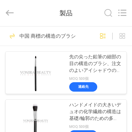
者.
Copyright
©
製品
2017
-
2026
Changsha
Chanmy
家
99
Cosmetics
中国 商標の構造のブラシ
Co.,
贅沢な構造のブラ
Ltd.
All
Rights
プ
Reserved.
シ
先の尖った鉛筆の細部の
ロ
目の構造のブラシ、注文
のよいアイシャドウのブ
ダ
ラシ
MOQ:500個
ク
連絡先
142
ト
良質の構造のブラ
ハンドメイドの大きいデ
ュオの化学繊維の構造は
シ
私
基礎/輪郭のための多目
的にブラシをかけます
MOQ:500個