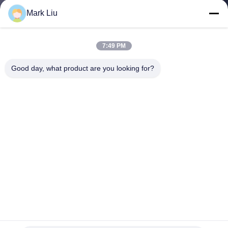
達
Mark Liu
に
つ
7:49 PM
い
Good day, what product are you looking for?
て
工
場
旅
行
Voniraの美の真鍮のフェルールが付いている贅沢な専門の
品
構造のブラシ セット