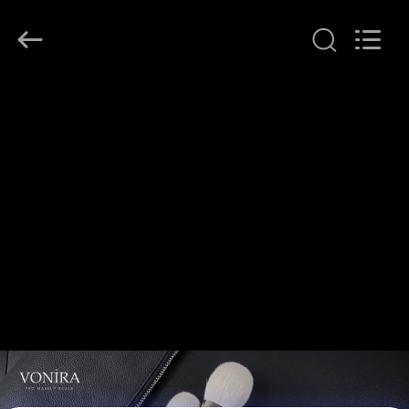
者.
Copyright
©
2017
-
2026
Changsha
Chanmy
家
Cosmetics
Co.,
Ltd.
All
Rights
プ
Reserved.
ロ
ダ
ク
ト
私