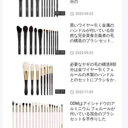
分の
自然な毛の構造のブラシ
00:22
2022-09-23
黒いワイヤー引く金属の
ハンドルが付いている自
然な完全菜食主義者の毛
の構造のブラシ セット
12pcs
自然な毛の構造のブラシ
00:26
2022-09-23
必要なヤギの毛の構造8部
分は金ワイヤー引くフェ
ルールの木製のハンドル
とのセットにブラシをか
ける
自然な毛の構造のブラシ
00:21
2022-11-03
ODMはアイシャドウのア
ルミニウム フェルールが
付いている混合のブラシ
セットを手作りした