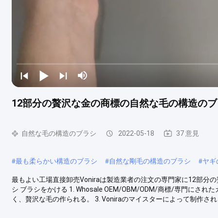
12部分の贅沢な金の商標の自然な毛の構造のブ
自然な毛の構造のブラシ
2022-05-18
37 意見
#
最も柔らかい構造のブラシ
#
自然な剛毛の構造のブラシ
#
ヤギ
最もよい工場直接卸売Voniraは製造業者の注文の専門家に12部
シ ブラシをかける 1. Whosale OEM/OBM/ODM/商標/専門にされ
く、贅沢な毛の作られる。 3. Voniraのマイスターによって制作される。