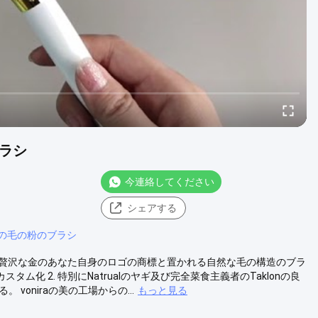
ラシ
今連絡してください
シェアする
の毛の粉のブラシ
分の贅沢な金のあなた自身のロゴの商標と置かれる自然な毛の構造のブラ
たカスタム化 2. 特別にNatrualのヤギ及び完全菜食主義者のTaklonの良
 voniraの美の工場からの...
もっと見る