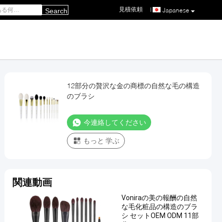
見積依頼
|
Japanese
Search
12部分の贅沢な金の商標の自然な毛の構造
のブラシ
今連絡してください
もっと 学ぶ
関連動画
Voniraの美の報酬の自然
な毛化粧品の構造のブラ
シ セットOEM ODM 11部