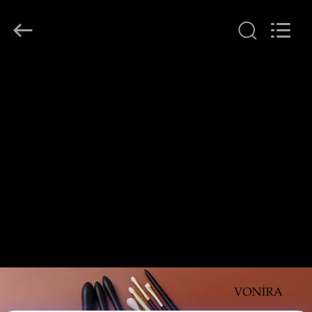
者.
Copyright
©
2017
-
2026
Changsha
Chanmy
家
Cosmetics
Co.,
Ltd.
All
Rights
プ
Reserved.
ロ
ダ
ク
ト
私