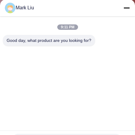
達
Mark Liu
に
つ
9:11 PM
い
Good day, what product are you looking for?
て
工
場
旅
行
必要なヤギの毛の構造8部分は金ワイヤー引くフェルールの
品
木製のハンドルとのセットにブラシをかける