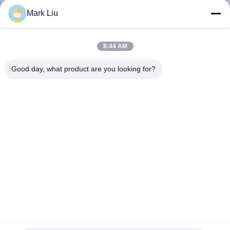
達
Mark Liu
に
つ
8:44 AM
い
Good day, what product are you looking for?
て
工
場
旅
行
黒いワイヤー引く金属のハンドルが付いている自然な完全
品
菜食主義者の毛の構造のブラシ セット12pcs