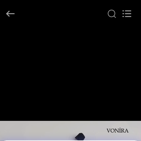
者.
Copyright
©
2017
-
2026
Changsha
Chanmy
家
Cosmetics
Co.,
Ltd.
All
Rights
プ
Reserved.
ロ
ダ
ク
ト
私