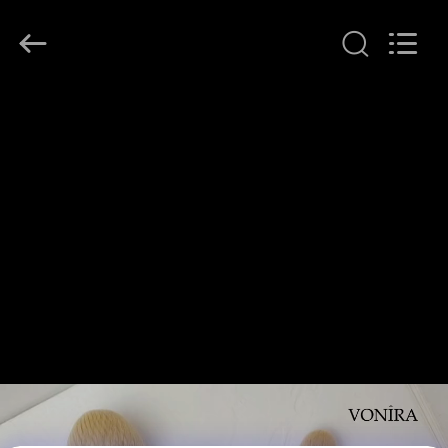
者.
Copyright
©
2017
-
2026
Changsha
Chanmy
家
Cosmetics
Co.,
Ltd.
All
Rights
プ
Reserved.
ロ
ダ
ク
ト
私