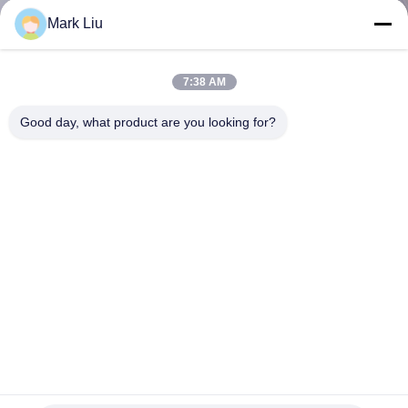
達
Mark Liu
に
つ
7:38 AM
い
Good day, what product are you looking for?
て
工
場
旅
行
Voniraの残酷の自由で総合的なTaklon PBTの完全菜食主義
品
者の構造のブラシ