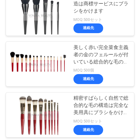
造は商標サービスにブラ
シをかけます
MOQ:500セット
連絡先
美しく赤い完全菜食主義
者の金のフェルールが付
いている総合的な毛の構
造のブラシ
MOQ:500個
連絡先
精密すばらしく自然で総
合的な毛の構造は完全な
美用具にブラシをかけま
す
MOQ:500セット
連絡先