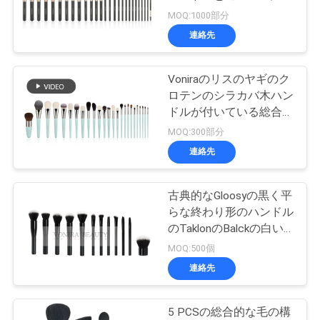
質
ラシをかける
MOQ:1000部分
管
連絡先
理
Voniraのリスのヤギのク
ロテンのシラカバ木ハン
地
ドルが付いている総合的
な毛の構造のブラシ
MOQ:300部分
図
連絡先
PRIVACY
古典的なGloosyの黒く平
POLICY
らな終わり形のハンドル
のTaklonのBalckの白い
先端の総合的な毛の構造
MOQ:500個
のブラシ
連絡先
5 PCSの総合的な毛の構