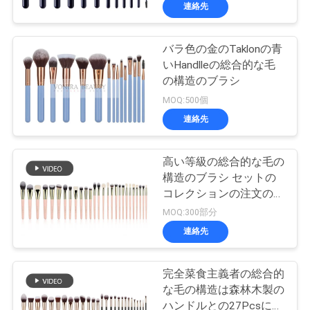
達
連絡先
に
バラ色の金のTaklonの青
つ
いHandlleの総合的な毛
い
の構造のブラシ
MOQ:500個
て
連絡先
工
高い等級の総合的な毛の
構造のブラシ セットの
場
コレクションの注文のロ
旅
ゴ27部分
MOQ:300部分
連絡先
行
完全菜食主義者の総合的
品
な毛の構造は森林木製の
ハンドルとの27Pcsにブ