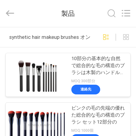
者.
Copyright
©
製品
2017
-
2026
Changsha
Chanmy
家
Cosmetics
synthetic hair makeup brushes オンライン製造
Co.,
Ltd.
All
Rights
プ
Reserved.
10部分の基本的な自然
ロ
で総合的な毛の構造のブ
ラシは木製のハンドルが
ダ
付いているコレクション
MOQ:300部分
を置いた
ク
連絡先
ト
ピンクの毛の先端の優れ
た総合的な毛の構造のブ
私
ラシ セット12部分の
MOQ:1000個