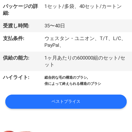
達
パッケージの詳
1セット/多袋、40セット/カートン
に
細:
つ
受渡し時間:
35〜40日
い
支払条件:
ウェスタン・ユニオン、T/T、L/C、
て
PayPal、
供給の能力:
1ヶ月あたりの600000組のセット/セ
ット
工
,
ハイライト:
場
総合的な毛の構造のブラシ
倍によって終えられる構造のブラシ
旅
行
ベストプライス
品