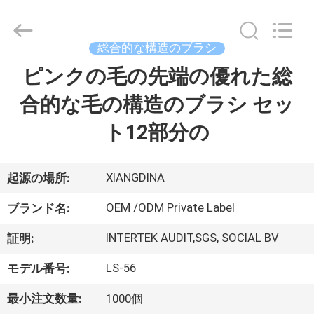
者.
Copyright
©
2017
-
総合的な構造のブラシ
2026
Changsha
Chanmy
ピンクの毛の先端の優れた総
家
Cosmetics
Co.,
Ltd.
合的な毛の構造のブラシ セッ
All
Rights
プ
Reserved.
ト12部分の
ロ
ダ
XIANGDINA
起源の場所:
ク
OEM /ODM Private Label
ブランド名:
ト
INTERTEK AUDIT,SGS, SOCIAL BV
証明:
LS-56
モデル番号:
私
最小注文数量:
1000個