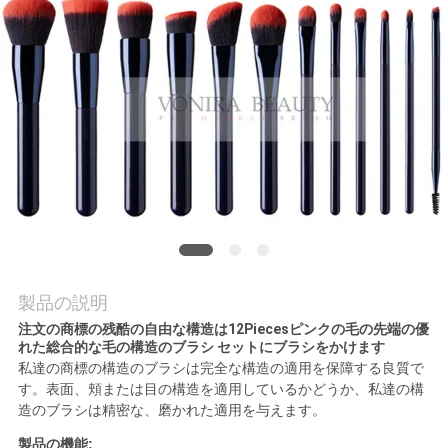
質
管
理
地
図
PRIVACY
POLICY
製品の説明
注文の商標の残酷の自由な構造は12Piecesピンクの毛の先端の優
れた総合的な毛の構造のブラシ セットにブラシをかけます
私達の商標の構造のブラシは完全な構造の適用を保障する良質で
す。表面、頬または目の構造を適用しているかどうか、私達の構
造のブラシは精密な、磨かれた適用を与えます。
製品の機能: