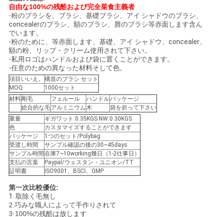
自由な100%の残酷および完全菜食主義者
-粉のブラシを、ブラシ、基礎ブラシ、アイ シャドウのブラシ、
concealerのブラシ、額のブラシ、唇のブラシ等赤面します含ん
でいます。
-粉のために、等赤面します、基礎、アイ シャドウ、concealer、
額の粉、リップ・クリーム使用されて下さい。
-私用ロゴはハンドルおよび袋に置くことができます。
-任意のための異なった材料そして色。
項目いいえ。
構造のブラシ セット
MOQ
1000セット
材料
剛毛
フェルール
ハンドル
パッケージ
総合的な毛
アルミニウム
木
袋を折って下さい
重量
ギガワット:0.35KGS NW:0.30KGS
色
カスタマイズすることができます
パッケージ
1つのセット/Polybag
受渡し時間
サンプル確認の後の30~45days
サンプル時間
在庫7~10working幾日（1-2仕事日）
支払の言葉
Paypal/ウェスタン・ユニオン/TT
証明書
ISO9001、BSCI、GMP
第一次比較優位:
1.
取除く毛無し
2.巧みな職人によって手作りされて
3·100%の残酷は放します