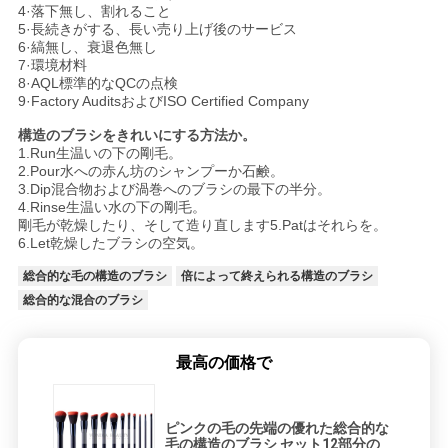
4·落下無し、割れること
5·長続きがする、長い売り上げ後のサービス
6·縞無し、衰退色無し
7·環境材料
8·AQL標準的なQCの点検
9·Factory AuditsおよびISO Certified Company
構造のブラシをきれいにする方法か。
1.Run生温いの下の剛毛。
2.Pour水への赤ん坊のシャンプーか石鹸。
3.Dip混合物および渦巻へのブラシの最下の半分。
4.Rinse生温い水の下の剛毛。
剛毛が乾燥したり、そして造り直します5.Patはそれらを。
6.Let乾燥したブラシの空気。
総合的な毛の構造のブラシ
倍によって終えられる構造のブラシ
総合的な混合のブラシ
最高の価格で
ピンクの毛の先端の優れた総合的な
毛の構造のブラシ セット12部分の