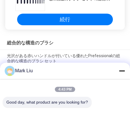
続行
総合的な構造のブラシ
光沢がある赤いハンドルが付いている優れたPrefessionalの総
合的な構造のブラシ セット
Mark Liu
精密すばらしく自然で総合的な毛の構造は完全な美用具にブラ
シをかけます
4:43 PM
15本の部分の総合的な構造のブラシ セットの贅沢の排他的な構
造のブラシ ホルダ
Good day, what product are you looking for?
人気カテゴリ
すべて