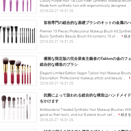
Luxury Purple Hair Tip Duo Fiber Synthetic Makeup Brus
Made from synthetic hair,with ergonomically designed ...
2018-03-27 16:31:25
首相専門の総合的な基礎ブラシのキットの金属のハ
Premier 13 Pieces Professional Makeup Brush Kit,Synthet
Basic Synthetic Beauty Brush Kit contains 13 of ...
続き
2018-03-27 16:31:25
優雅な限定版の完全菜食主義者のTaklonの金のフ
総合的な構造のブラシ
Elegant Limited Edition Vegan Taklon Hair Makeup Brush
Description: Professional makeup artists and beauty ...
2018-03-27 16:31:25
抗菌によって扱われる総合的な構造はハンドメイド
をかけます
Antibacterial Treated Synthetic Hair Makeup Brushes With 
good as their tools, and our 8-piece brush set ...
続き
2018-03-27 16:31:25