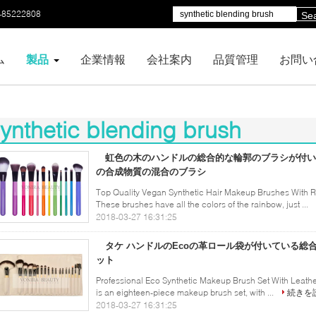
-85222808
Se
ム
製品
企業情報
会社案内
品質管理
お問い
ynthetic blending brush
00)
虹色の木のハンドルの総合的な輪郭のブラシが付い
の合成物質の混合のブラシ
Top Quality Vegan Synthetic Hair Makeup Brushes With 
These brushes have all the colors of the rainbow, just ...
2018-03-27 16:31:25
タケ ハンドルのEcoの革ロール袋が付いている総
ット
Professional Eco Synthetic Makeup Brush Set With Leath
is an eighteen-piece makeup brush set, with ...
続きを
2018-03-27 16:31:25