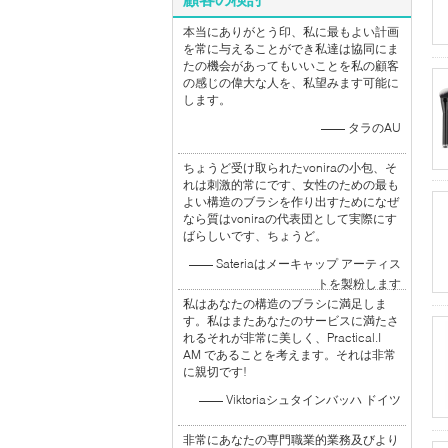
本当にありがとう印、私に最もよい計画
を常に与えることができ私達は協同にま
たの機会があってもいいことを私の顧客
の感じの偉大な人を、私望みます可能に
します。
—— タラのAU
ちょうど受け取られたvoniraの小包、そ
れは刺激的常にです、女性のための最も
よい構造のブラシを作り出すためになぜ
なら質はvoniraの代表団として実際にす
ばらしいです、ちょうど。
—— Sateriaはメーキャップ アーティス
トを製粉します
私はあなたの構造のブラシに満足しま
す。私はまたあなたのサービスに満たさ
れるそれが非常に美しく、Practical.I
AM であることを考えます。それは非常
に親切です!
—— Viktoriaシュタインバッハ ドイツ
非常にあなたの専門職業的業務及びより