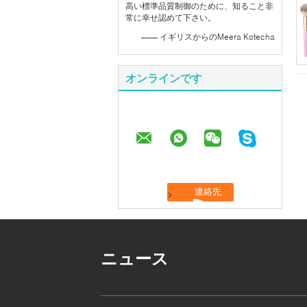
高い標準品質制御のために、知ること非
常に幸せ認めて下さい。
—— イギリスからのMeera Kotecha
オンラインです
ニュース