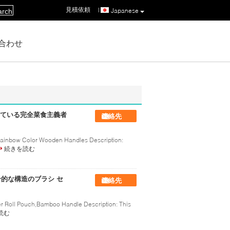
見積依頼
|
Japanese
arch
合わせ
ている完全菜食主義者
連絡先
Rainbow Color Wooden Handles Description:
続きを読む
合的な構造のブラシ セ
連絡先
er Roll Pouch,Bamboo Handle Description: This
読む