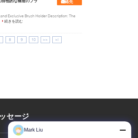
の排他的な構造のブラ
連絡先
and Exclusive Brush Holder Description: The
続きを読む
8
9
10
>>
>|
ッセージ
Mark Liu