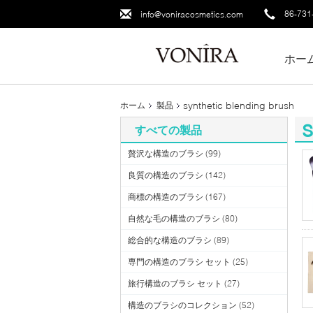
86-731
info@voniracosmetics.com
ホー
synthetic blending brush
ホーム
製品
s
すべての製品
(1
贅沢な構造のブラシ
(99)
良質の構造のブラシ
(142)
商標の構造のブラシ
(167)
自然な毛の構造のブラシ
(80)
総合的な構造のブラシ
(89)
専門の構造のブラシ セット
(25)
旅行構造のブラシ セット
(27)
構造のブラシのコレクション
(52)