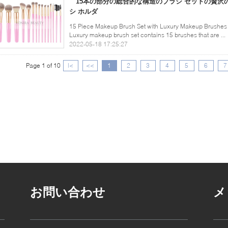
15本の部分の総合的な構造のブラシ セットの贅沢
シ ホルダ
15 Piece Makeup Brush Set with Luxury Makeup Brushes 
Luxury makeup brush set contains 15 brushes that are ...
2022-05-18 17:25:27
Page 1 of 10
|<
<<
1
2
3
4
5
6
7
お問い合わせ
メ