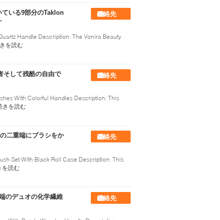
いる9部分のTaklon
連絡先
す
uartz Handle Description: The Vonira Beauty
きを読む
者そして残酷の自由で
連絡先
hes With Colorful Handles Description: This
続きを読む
の二重端にブラシをか
連絡先
sh Set With Black Roll Case Description: This
きを読む
の先端のデュオの化学繊維
連絡先