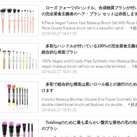
ローズ クォーツのハンドル、合成物質ブラシが付いて
の完全菜食主義者のヘア・ブラシ セットは赤面しま
9 Piece Vegan Taklon Hair Makeup Brush Set With Rose Q
Rose Quartz 9 piece brush set is a beautiful set of ...
続
2018-03-27 16:31:25
多彩なハンドルが付いている100%の完全菜食主義
総合的な表面ブラシ
100% Vegan and Cruelty Free Synthetic Hair Makeup Brus
vegan makeup brush set has an exquisite twinkled ...
2018-03-27 16:31:25
多彩で総合的な構造は黒いロール箱との旅行のため
けます
Colorful Makeup Brushes Double End Travel Cosmetic Bru
double-sided travel brush set features six double...
続
2018-03-27 16:31:25
Travlingのために最も柔らかい贅沢な紫色の毛
のブラシ