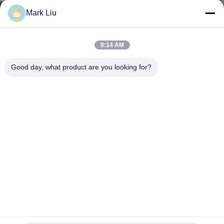
達
Mark Liu
に
つ
9:14 AM
い
Good day, what product are you looking for?
て
工
場
旅
行
品
OEM 11pcsの金の総合的な構造のブラシのコレクション