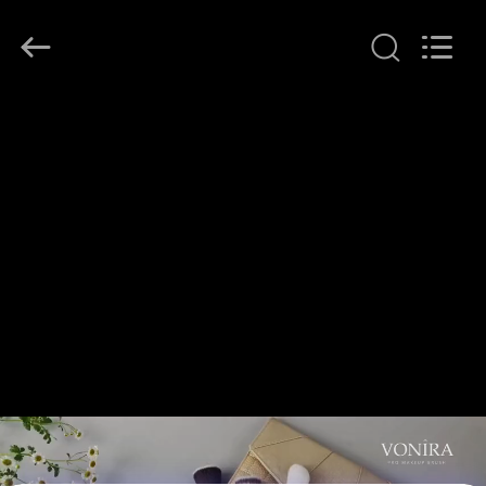
者.
Copyright
©
2017
-
2026
Changsha
Chanmy
家
Cosmetics
Co.,
Ltd.
All
Rights
プ
Reserved.
ロ
ダ
ク
ト
私