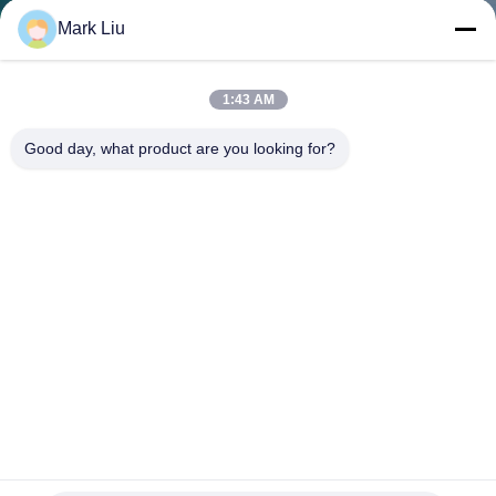
達
Mark Liu
に
つ
1:43 AM
い
Good day, what product are you looking for?
て
工
場
旅
行
品
Voniraの完全な手作りされた最終的な構造のブラシ セット