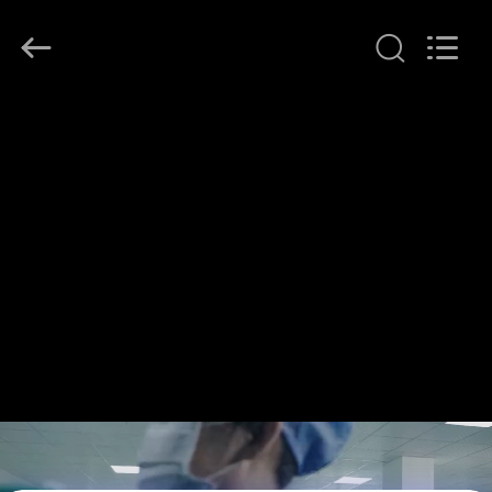
者.
Copyright
©
2017
-
2026
Changsha
Chanmy
家
Cosmetics
Co.,
Ltd.
All
Rights
プ
Reserved.
ロ
ダ
ク
ト
私