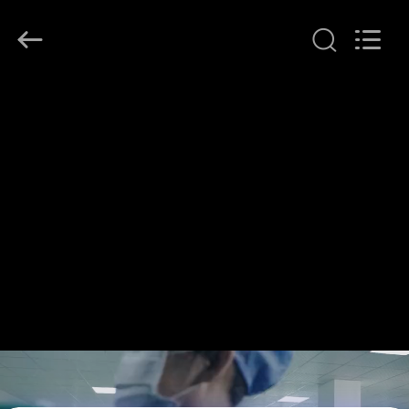
者.
Copyright
©
2017
-
2026
Changsha
Chanmy
家
Cosmetics
Co.,
Ltd.
All
Rights
プ
Reserved.
ロ
ダ
ク
ト
私