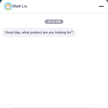
達
Mark Liu
に
つ
10:12 AM
い
Good day, what product are you looking for?
て
工
場
旅
行
基本的な専門の構造14部分は商標のコレクション セットに
品
ブラシをかける