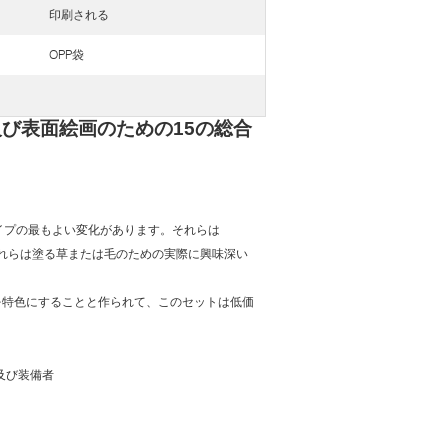
印刷される
OPP袋
び表面絵画のための15の総合
イプの最もよい変化があります。それらは
。それらは塗る草または毛のための実際に興味深い
を特色にすることと作られて、このセットは低価
、及び装備者