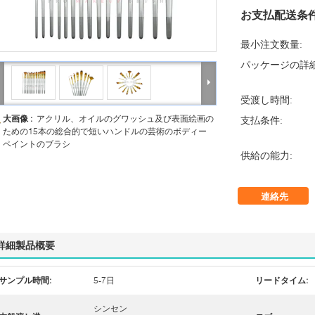
お支払配送条件
最小注文数量:
パッケージの詳細
受渡し時間:
大画像 :
アクリル、オイルのグワッシュ及び表面絵画の
支払条件:
ための15本の総合的で短いハンドルの芸術のボディー
ペイントのブラシ
供給の能力:
連絡先
詳細製品概要
サンプル時間:
5-7日
リードタイム:
シンセン