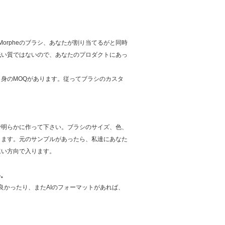
orpheのブラシ、あなたが割り当てるがと同時
低い質ではないので、あなたのプロダクトにあっ
身のMOQがあります。従ってブラシのカスタ
で明らかに作って下さい。ブラシのサイズ、色、
します。元のサンプルがあったら、私達にあなた
速い方向で入ります。
い。
良かったり、またAIのフォーマットがあれば、