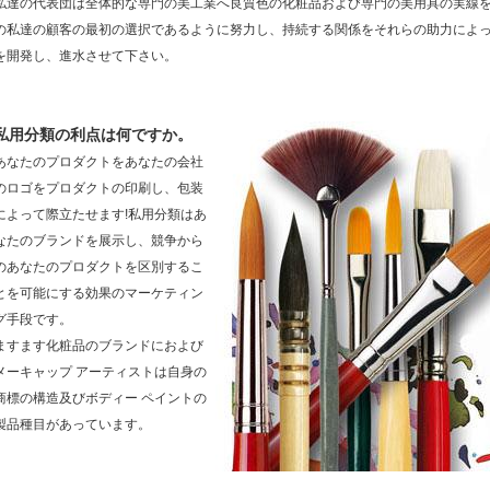
私達の代表団は全体的な専門の美工業へ良質色の化粧品および専門の美用具の実線を配
の私達の顧客の最初の選択であるように努力し、持続する関係をそれらの助力によ
を開発し、進水させて下さい。
私用分類の利点は何ですか。
あなたのプロダクトをあなたの会社
のロゴをプロダクトの印刷し、包装
によって際立たせます!私用分類はあ
なたのブランドを展示し、競争から
のあなたのプロダクトを区別するこ
とを可能にする効果のマーケティン
グ手段です。
ますます化粧品のブランドにおよび
メーキャップ アーティストは自身の
商標の構造及びボディー ペイントの
製品種目があっています。