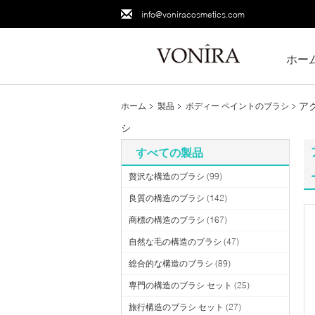
info@voniracosmetics.com
ホー
ア
ホーム
製品
ボディー ペイントのブラシ
シ
すべての製品
贅沢な構造のブラシ
(99)
良質の構造のブラシ
(142)
商標の構造のブラシ
(167)
自然な毛の構造のブラシ
(47)
総合的な構造のブラシ
(89)
専門の構造のブラシ セット
(25)
旅行構造のブラシ セット
(27)