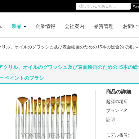
Se
ム
製品
企業情報
会社案内
品質管理
お問い
クリル、オイルのグワッシュ及び表面絵画のための15本の総合的で短い
アクリル、オイルのグワッシュ及び表面絵画のための15本の
ー ペイントのブラシ
商品の詳細:
起源の場所:
ブランド名:
証明:
モデル番号: