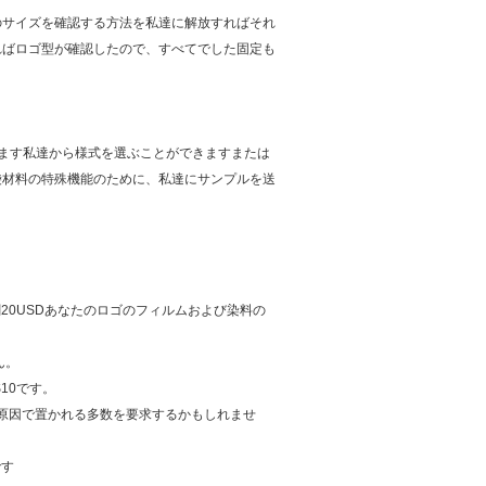
のサイズを確認する方法を私達に解放すればそれ
ればロゴ型が確認したので、すべてでした固定も
ます私達から様式を選ぶことができますまたは
袋材料の特殊機能のために、私達にサンプルを送
刷20USDあなたのロゴのフィルムおよび染料の
ん。
10です。
が原因で置かれる多数を要求するかもしれませ
です