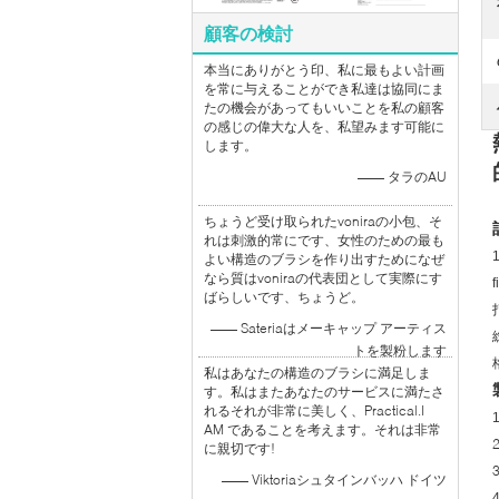
顧客の検討
本当にありがとう印、私に最もよい計画
を常に与えることができ私達は協同にま
たの機会があってもいいことを私の顧客
の感じの偉大な人を、私望みます可能に
します。
—— タラのAU
ちょうど受け取られたvoniraの小包、そ
れは刺激的常にです、女性のための最も
よい構造のブラシを作り出すためになぜ
なら質はvoniraの代表団として実際にす
ばらしいです、ちょうど。
—— Sateriaはメーキャップ アーティス
トを製粉します
私はあなたの構造のブラシに満足しま
す。私はまたあなたのサービスに満たさ
れるそれが非常に美しく、Practical.I
AM であることを考えます。それは非常
に親切です!
—— Viktoriaシュタインバッハ ドイツ