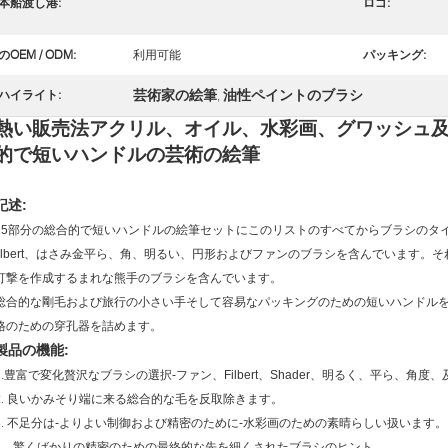
本船渡し港:
ロゴ:
のOEM / ODM:
利用可能
パッキング:
芸術家の絵筆
油性ペイントのブラシ
ハイライト:
,
熱い販売法アクリル、オイル、水彩画、グワッシュ及
的で短いハンドルの芸術の絵筆
記述:
15部分の総合的で短いハンドルの絵筆セットにこのリストのすべてからブラシのタ
filbert、はさみ金平ら、角、明るい、円形およびファンのブラシを含んでいます
打撃を作成するまれな熊手のブラシを含んでいます。
総合的な剛毛および旅行の小さい手そして容易なパッキングのための短いハンドル
格のための穿孔器を詰めます。
製品の機能:
1.豊富で変化贅沢なブラシの選択-ファン、Filbert、Shader、明るく、平ら、角度
2.
良いかみそり端に来る総合的な毛を反取除きます。
3.
不足分は-よりよい制御および精密のために-水彩画のための素晴らしい扱います。
4。驚くばかりの精密のための最終的な先を細くされたブラシのヒント。