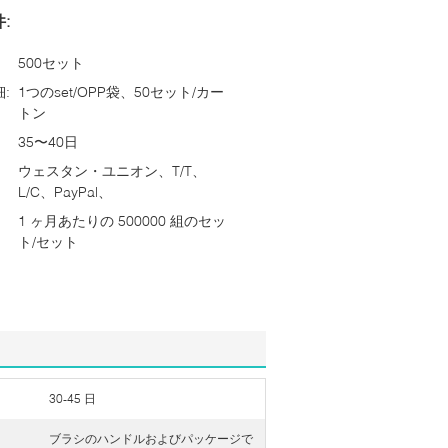
:
500セット
:
1つのset/OPP袋、50セット/カー
トン
35〜40日
ウェスタン・ユニオン、T/T、
L/C、PayPal、
1 ヶ月あたりの 500000 組のセッ
ト/セット
30-45 日
ブラシのハンドルおよびパッケージで