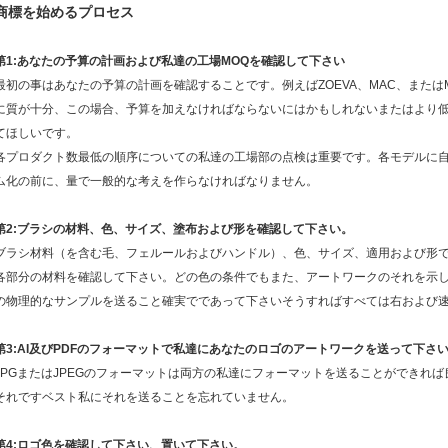
商標を始めるプロセス
第1:あなたの予算の計画および私達の工場MOQを確認して下さい
最初の事はあなたの予算の計画を確認することです。例えばZOEVA、MAC、またはM
に質が十分、この場合、予算を加えなければならないにはかもしれないまたはより
てほしいです。
各プロダクト数最低の順序についての私達の工場部の点検は重要です。各モデルに自
ム化の前に、量で一般的な考えを作らなければなりません。
第2:ブラシの材料、色、サイズ、塗布および形を確認して下さい。
ブラシ材料（を含む毛、フェルールおよびハンドル）、色、サイズ、適用および形
各部分の材料を確認して下さい。どの色の条件でもまた、アートワークのそれを示
の物理的なサンプルを送ること確実でであって下さいそうすればすべては右および
第3:AI及びPDFのフォーマットで私達にあなたのロゴのアートワークを送って下さ
JPGまたはJPEGのフォーマットは両方の私達にフォーマットを送ることができれば
それですベスト私にそれを送ることを忘れていません。
第4:ロゴ色を確認して下さい、置いて下さい。