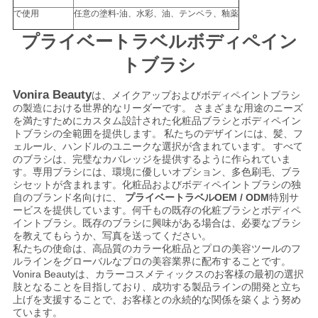
で使用
任意の塗料-油、水彩、油、テンペラ、釉薬
プライベートラベルボディペイン
トブラシ
Vonira Beauty
は、メイクアップおよびボディペイントブラシ
の製造における世界的なリーダーです。
さまざまな用途のニーズ
を満たすためにカスタム設計された化粧品ブラシとボディペイン
トブラシの全範囲を提供します。
私たちのデザインには、髪、フ
ェルール、ハンドルのユニークな選択が含まれています。
すべて
のブラシは、完璧なカバレッジを提供するように作られていま
す。専用ブラシには、環境に優しいオプション、多色刷毛、ブラ
シセットが含まれます。化粧品およびボディペイントブラシの独
自のブランド名向けに、
プライベートラベルOEM / ODM
特別サ
ービスを提供しています。何千もの既存の化粧ブラシとボディペ
イントブラシ。既存のブラシに興味がある場合は、必要なブラシ
を教えてもらうか、写真を送ってください。
私たちの使命は、高品質のカラー化粧品とプロの美容ツールのフ
ルラインをグローバルなプロの美容業界に配布することです。
Vonira Beautyは、カラーコスメティックスのお客様の最初の選択
肢となることを目指しており、成功する製品ラインの開発と立ち
上げを支援することで、お客様との永続的な関係を築くよう努め
ています。