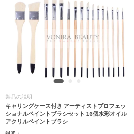
質
管
理
地
図
PRIVACY
POLICY
製品の説明
キャリングケース付き
アーティストプロフェッ
ショナルペイントブラシセット
16個水彩オイル
アクリルペイントブラシ
説明：