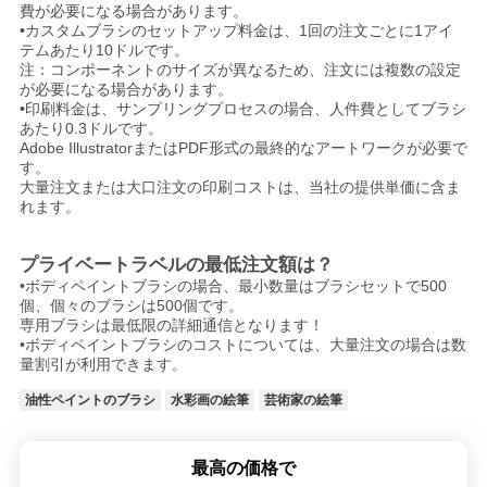
費が必要になる場合があります。
•カスタムブラシのセットアップ料金は、1回の注文ごとに1アイ
テムあたり10ドルです。
注：コンポーネントのサイズが異なるため、注文には複数の設定
が必要になる場合があります。
•印刷料金は、サンプリングプロセスの場合、人件費としてブラシ
あたり0.3ドルです。
Adobe IllustratorまたはPDF形式の最終的なアートワークが必要で
す。
大量注文または大口注文の印刷コストは、当社の提供単価に含ま
れます。
プライベートラベルの最低注文額は？
•ボディペイントブラシの場合、最小数量はブラシセットで500
個、個々のブラシは500個です。
専用ブラシは最低限の詳細通信となります！
•ボディペイントブラシのコストについては、大量注文の場合は数
量割引が利用できます。
油性ペイントのブラシ
水彩画の絵筆
芸術家の絵筆
最高の価格で