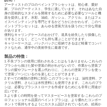
アーティストのプロのペイントブラシセットは、初心者、愛好
家、プロのアーティスト、学生に適しています。
それはあなた自
身の芸術的なスタイルを開発するために必要な必要なツールと機
器を提供します。水彩、油絵、ガッシュ、アクリル、またはフェ
イスペインティングを専門とするかどうかにかかわらず、このペ
イントブラシセットは、あらゆる塗装方法を扱うのに十分な用途
があります。
便利なキャリングケースのおかげで、道具を紛失したり損傷した
りすることなく、どこへでも持ち運ぶことができます。
キャリーケースは、バックパックに収納できるほど軽量でコンパ
クトなため、通学中の美術学生に最適です。
製品の特徴：
1.不良ブラシの使用に煩わされることはもうありません-これらの
ブラシから抜けた髪や塗装の剥がれがないので、作業から塗装ブ
ラシの髪やフレークを選ぶ代わりに、これらの塗装ブラシを使っ
て塗装ゾーンにいるのを楽しむことができます。
2.すべての種類の塗料に対応-このブラシセットは、油性塗料、ア
クリル塗料、さらには水性塗​​料にも使用できます。
これらのブラ
シは、必要なブラシストロークを作成するためにも非常に用途が
広いです。
3.より多くの時間を使ってマスターピースを塗装する-これらのプ
ロフェッショナル品質のペイントブラシは、より優れたコンポー
ネントで長持ちするようにカスタム設計されているため、絵画か