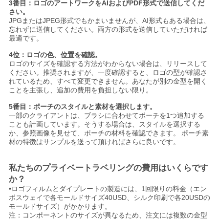
3番目：ロゴのアートワークをAIおよびPDF形式で送信してくだ
さい。
JPGまたはJPEG形式でもかまいませんが、AI形式もある場合は、
忘れずに送信してください。両方の形式を送信していただければ
最適です。
4位：ロゴの色、位置を確認。
ロゴのサイズを確認する方法がわからない場合は、リリースして
ください。推奨されますが、一度確認すると、ロゴの型が確認さ
れているため、すべて変更できません。あなたが別の金型を開く
ことを主張し、追加の費用を負担しない限り。
5番目：ポーチのスタイルと素材を選択します。
一部のクライアントは、ブラシに合わせてポーチを1つ追加する
ことも計画しています。そうする場合は、スタイルを選択する
か、参照画像を見せて、ポーチの材料を確認できます。
ポーチ素
材の特徴はサンプルを送って頂ければさらに良いです。
私たちのプライベートラベリングの費用はいくらです
か？
•ロゴフィルムとダイプレートの製造には、1回限りの料金（エン
ボスウェイで各モールドサイズ40USD、シルク印刷で各20USDの
モールドサイズ）がかかります。
注：コンポーネントのサイズが異なるため、注文には複数の金型