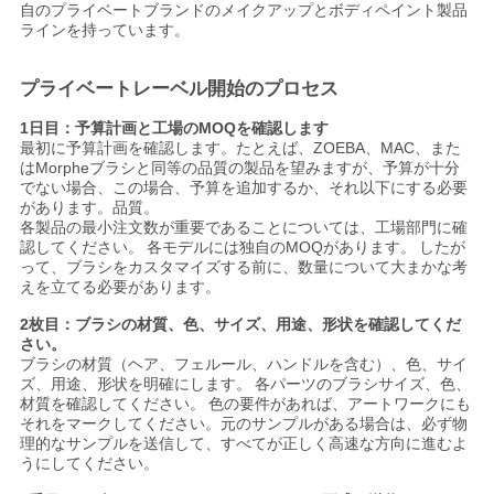
自のプライベートブランドのメイクアップとボディペイント製品
ラインを持っています。
プライベートレーベル開始のプロセス
1日目：予算計画と工場のMOQを確認します
最初に予算計画を確認します。たとえば、ZOEBA、MAC、また
はMorpheブラシと同等の品質の製品を望みますが、予算が十分
でない場合、この場合、予算を追加するか、それ以下にする必要
があります。品質。
各製品の最小注文数が重要であることについては、工場部門に確
認してください。
各モデルには独自のMOQがあります。
したが
って、ブラシをカスタマイズする前に、数量について大まかな考
えを立てる必要があります。
2枚目：ブラシの材質、色、サイズ、用途、形状を確認してくだ
さい。
ブラシの材質（ヘア、フェルール、ハンドルを含む）、色、サイ
ズ、用途、形状を明確にします。
各パーツのブラシサイズ、色、
材質を確認してください。
色の要件があれば、アートワークにも
それをマークしてください。元のサンプルがある場合は、必ず物
理的なサンプルを送信して、すべてが正しく高速な方向に進むよ
うにしてください。