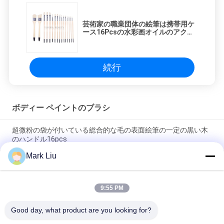
芸術家の職業団体の絵筆は携帯用ケ
ース16Pcsの水彩画オイルのアクリ
ルの絵筆と置きました
続行
ボディー ペイントのブラシ
超微粉の袋が付いている総合的な毛の表面絵筆の一定の黒い木
のハンドル16pcs
Mark Liu
10PCSは化粧品ボディ表面絵筆にナイロン毛/油性ペイントのブ
ラシを構成します
9:55 PM
自然な動物の毛を搭載する学校の絵画のための6Pcs芸術のボデ
ィー ペイントBrushesCollection
Good day, what product are you looking for?