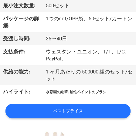
達
最小注文数量:
500セット
に
パッケージの詳
1つのset/OPP袋、50セット/カートン
つ
細:
い
受渡し時間:
35〜40日
て
支払条件:
ウェスタン・ユニオン、T/T、L/C、
PayPal、
工
供給の能力:
1 ヶ月あたりの 500000 組のセット/セ
ット
場
,
ハイライト:
旅
水彩画の絵筆
油性ペイントのブラシ
行
ベストプライス
品