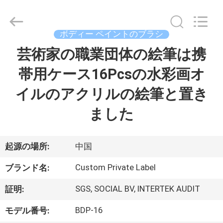
者.
Copyright
©
2017
-
ボディー ペイントのブラシ
2026
Changsha
Chanmy
芸術家の職業団体の絵筆は携
家
Cosmetics
Co.,
Ltd.
帯用ケース16Pcsの水彩画オ
All
Rights
プ
Reserved.
イルのアクリルの絵筆と置き
ロ
ました
ダ
ク
起源の場所:
中国
ト
Custom Private Label
ブランド名:
SGS, SOCIAL BV, INTERTEK AUDIT
証明:
私
BDP-16
モデル番号: