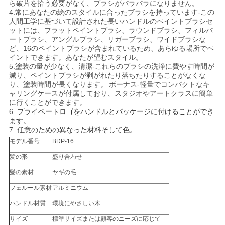
ら破片を拾う必要がなく、ブラシがバラバラになりません。
4.常にあなたの絵のスタイルに合ったブラシを持っています-この
人間工学に基づいて設計された長いハンドルのペイントブラシセ
ットには、フラットペイントブラシ、ラウンドブラシ、フィルバ
ートブラシ、アングルブラシ、リガーブラシ、ワイドブラシな
ど、16のペイントブラシが含まれているため、あらゆる場所でペ
イントできます。あなたが望むスタイル。
5.塗装の量が少なく、清潔-これらのブラシの洗浄に費やす時間が
減り、ペイントブラシが剥がれたり落ちたりすることがなくな
り、塗装時間が長くなります。
ボーナス-軽量でコンパクトなキ
ャリングケースが付属しており、スタジオやアートクラスに簡単
に行くことができます。
6.
プライベートロゴをハンドルとパッケージに付けることができ
ます。
7.
任意のための異なった材料そして色。
モデル番号
BDP-16
髪の形
盛り合わせ
髪の素材
ヤギの毛
フェルール素材
アルミニウム
ハンドル材質
環境にやさしい木
サイズ
標準サイズまたは顧客のニーズに応じて