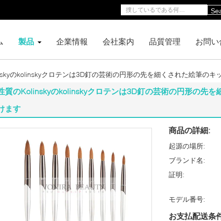
Se
ム
製品
企業情報
会社案内
品質管理
お問い
inskyのkolinskyクロテンは3D釘の芸術の円形の先を細くされた絵筆
性質のKolinskyのkolinskyクロテンは3D釘の芸術の円形
けます
商品の詳細:
起源の場所:
ブランド名:
証明:
モデル番号:
お支払配送条件