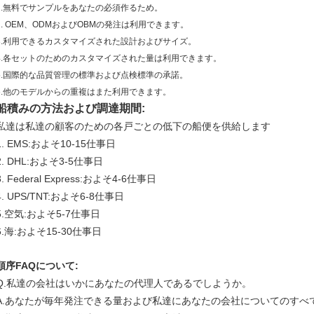
1.無料でサンプルをあなたの必須作るため。
2. OEM、ODMおよびOBMの発注は利用できます。
3.利用できるカスタマイズされた設計およびサイズ。
4.各セットのためのカスタマイズされた量は利用できます。
5.国際的な品質管理の標準および点検標準の承諾。
6.他のモデルからの重複はまた利用できます。
船積みの方法および調達期間:
私達は私達の顧客のための各戸ごとの低下の船便を供給します
1. EMS:およそ10-15仕事日
2. DHL:およそ3-5仕事日
3. Federal Express:およそ4-6仕事日
4. UPS/TNT:およそ6-8仕事日
5.空気:およそ5-7仕事日
6.海:およそ15-30仕事日
順序FAQについて:
Q.私達の会社はいかにあなたの代理人であるでしようか。
A.あなたが毎年発注できる量および私達にあなたの会社についてのすべ