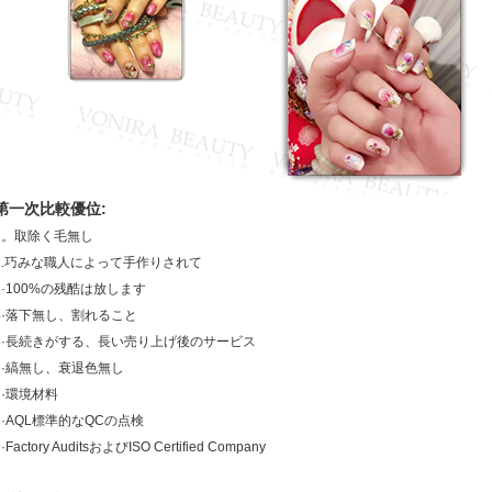
第一次比較優位:
1。取除く毛無し
2.巧みな職人によって手作りされて
3·100%の残酷は放します
4·落下無し、割れること
5·長続きがする、長い売り上げ後のサービス
6·縞無し、衰退色無し
7·環境材料
8·AQL標準的なQCの点検
9·Factory AuditsおよびISO Certified Company