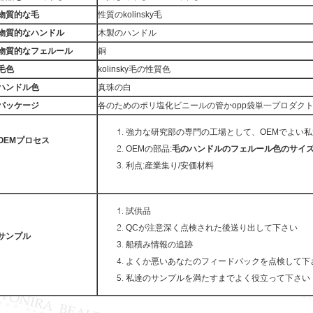
物質的な毛
性質のkolinsky毛
物質的なハンドル
木製のハンドル
物質的なフェルール
銅
毛色
kolinsky毛の性質色
ハンドル色
真珠の白
パッケージ
各のためのポリ塩化ビニールの管かopp袋単一プロダク
強力な研究部の専門の工場として、OEMでよい私
OEMプロセス
OEMの部品:
毛のハンドルのフェルール色のサイ
利点:産業集り/安価材料
試供品
QCが注意深く点検された後送り出して下さい
サンプル
船積み情報の追跡
よくか悪いあなたのフィードバックを点検して下
私達のサンプルを満たすまでよく役立って下さい