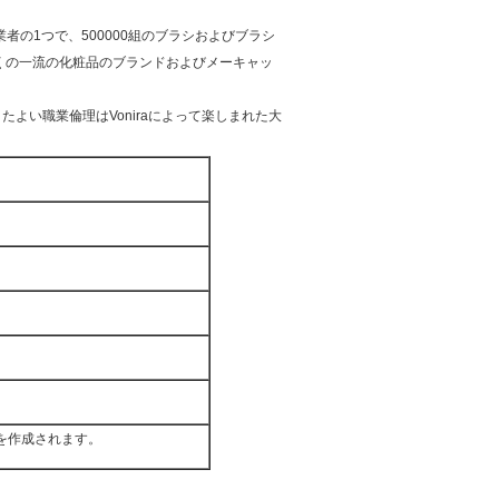
業者の1つで、500000組のブラシおよびブラシ
くの一流の化粧品のブランドおよびメーキャッ
よい職業倫理はVoniraによって楽しまれた大
を作成されます。