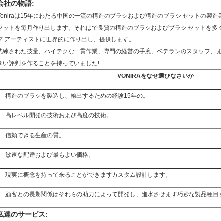
会社の物語:
Voniraは15年にわたる中国の一流の構造のブラシおよび構造のブラシ セットの製造
セットを毎月作り出します。それはで良質の構造のブラシおよびブラシ セットを多
プ アーティストに世界的に作り出し、提供します。
洗練された技量、ハイテクな一貫作業、専門の経営の手腕、ベテランのスタッフ、また
きい評判を作ることを持っていました!
VONIRAをなぜ選びなさいか
構造のブラシを製造し、輸出するための経験15年の。
高レベル開発の技術および高度の技術。
信頼できる生産の質。
敏速な配達および最もよい価格。
現実に概念を持って来ることができますカスタム設計します。
顧客との長期関係はそれらの助力によって開発し、進水させます巧妙な製品種目
私達のサービス: