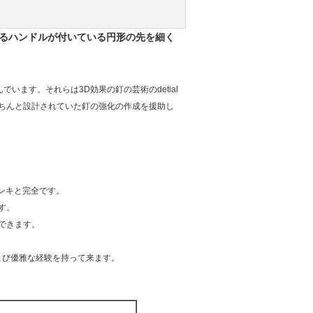
られるハンドルが付いている円形の先を細く
んでいます。それらは3D効果の釘の芸術のdetial
、きちんと設計されていた釘の強化の作成を援助し
ペンキと完全です。
す。
できます。
よび優雅な経験を持って来ます。