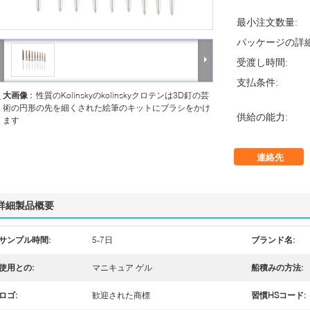
最小注文数量:
パッケージの詳細
受渡し時間:
支払条件:
大画像 :
性質のKolinskyのkolinskyクロテンは3D釘の芸
術の円形の先を細くされた絵筆のキットにブラシをかけ
供給の能力:
ます
連絡先
詳細製品概要
サンプル時間:
5-7日
ブランド名:
使用との:
マニキュア ゲル
船積みの方法:
ロゴ:
歓迎された商標
習慣HSコード: