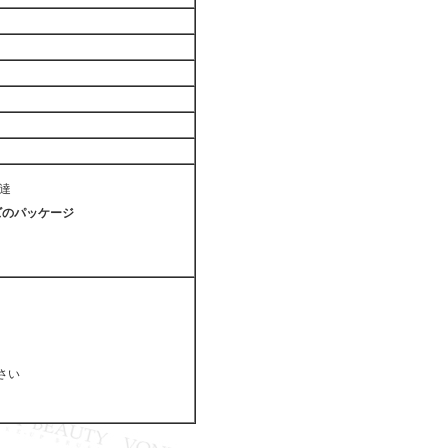
ト
達
ズのパッケージ
さい