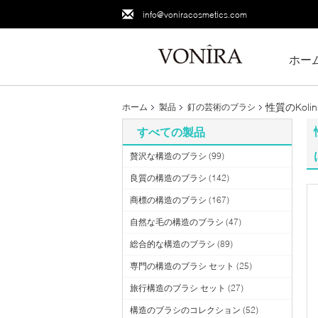
info@voniracosmetics.com
ホー
性質のKol
ホーム
製品
釘の芸術のブラシ
すべての製品
贅沢な構造のブラシ
(99)
良質の構造のブラシ
(142)
商標の構造のブラシ
(167)
自然な毛の構造のブラシ
(47)
総合的な構造のブラシ
(89)
専門の構造のブラシ セット
(25)
旅行構造のブラシ セット
(27)
構造のブラシのコレクション
(52)