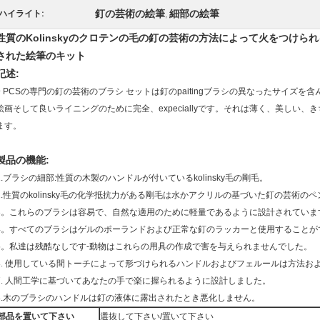
釘の芸術の絵筆
細部の絵筆
ハイライト:
,
性質のKolinskyのクロテンの毛の釘の芸術の方法によって火をつけ
された絵筆のキット
記述:
9 PCSの専門の釘の芸術のブラシ セットは釘のpaitingブラシの異なったサイズを含
絵画そして良いライニングのために完全、expeciallyです。それは薄く、美しい
ます。
製品の機能:
1.ブラシの細部:性質の木製のハンドルが付いているkolinsky毛の剛毛。
2.性質のkolinsky毛の化学抵抗力がある剛毛は水かアクリルの基づいた釘の芸術の
3。これらのブラシは容易で、自然な適用のために軽量であるように設計されていま
4。すべてのブラシはゲルのポーランドおよび正常な釘のラッカーと使用することが
5。私達は残酷なしです-動物はこれらの用具の作成で害を与えられませんでした。
6.
使用している間トーチによって形づけられるハンドルおよびフェルールは方法お
7.
人間工学に基づいてあなたの手で楽に握られるように設計しました。
8.木のブラシのハンドルは釘の液体に露出されたとき悪化しません。
部品を置いて下さい
選抜して下さい/置いて下さい