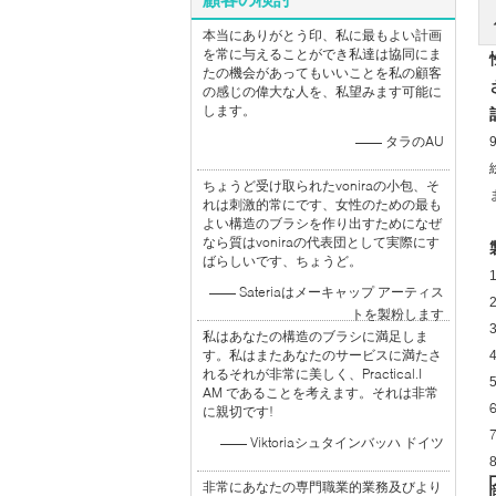
本当にありがとう印、私に最もよい計画
を常に与えることができ私達は協同にま
たの機会があってもいいことを私の顧客
の感じの偉大な人を、私望みます可能に
します。
—— タラのAU
ちょうど受け取られたvoniraの小包、そ
れは刺激的常にです、女性のための最も
よい構造のブラシを作り出すためになぜ
なら質はvoniraの代表団として実際にす
ばらしいです、ちょうど。
—— Sateriaはメーキャップ アーティス
トを製粉します
私はあなたの構造のブラシに満足しま
す。私はまたあなたのサービスに満たさ
れるそれが非常に美しく、Practical.I
AM であることを考えます。それは非常
に親切です!
—— Viktoriaシュタインバッハ ドイツ
非常にあなたの専門職業的業務及びより