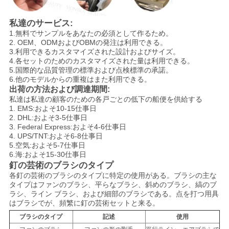
私達のサービス:
1.無料でサンプルをあなたの必須として作るため。
2. OEM、ODMおよびOBMの発注は利用できる。
3.利用できるカスタマイズされた設計およびサイズ。
4.各セットのためのカスタマイズされた量は利用できる。
5.国際的な品質管理の標準および点検標準の承諾。
6.他のモデルからの重複はまた利用できる。
出荷の方法および調達期間:
私達は私達の顧客のための各戸ごとの低下の船便を供給する
1. EMS:およそ10-15仕事日
2. DHL:およそ3-5仕事日
3. Federal Express:およそ4-6仕事日
4. UPS/TNT:およそ6-8仕事日
5.空気:およそ5-7仕事日
6.海:およそ15-30仕事日
釘の芸術のブラシのタイプ
各釘の芸術のブラシのタイプに特定の使用がある。ブラシの主な
タイプはファンのブラシ、平らなブラシ、斜めのブラシ、縞のブ
ラシ、ライン ブラシ、および細部のブラシである。点を打つ用具
はブラシでが、頻繁に釘の芸術セットと来る。
ブラシのタイプ
記述
使用