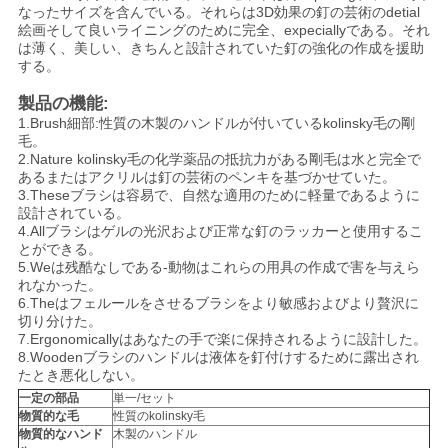
なったサイズを含んでいる。それらは3D効果の釘の芸術のdetial
絵画そして良いライニングのために完全、expeciallyである。それ
は薄く、美しい、きちんと設計されていた釘の強化の作成を援助
する。
製品の機能:
1.Brush細部:性質の木製のハンドルが付いているkolinsky毛の剛
毛。
2.Nature kolinsky毛の化学薬品の抵抗力がある剛毛は水と完全で
あるまたはアクリルは釘の芸術のペンキを基づかせていた。
3.Theseブラシは容易で、自然な適用のために軽量であるように
設計されている。
4.Allブラシはゲルの光沢および正常な釘のラッカーと使用するこ
とができる。
5.Weは残酷なしである-動物はこれらの用具の作成で害を与えら
れなかった。
6.Theはフェルールをさせるブラシをより敏感およびより贅沢に
切り分けた。
7.Ergonomicallyはあなたの手で楽に保持されるように設計した。
8.Woodenブラシのハンドルは液体を釘付けするために露出され
たとき悪化しない。
一定の部品
単一/セット
物質的な毛
性質のkolinsky毛
物質的なハンド
木製のハンドル