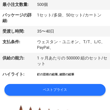
達
最小注文数量:
500個
に
パッケージの詳
1セット/多袋、50セット/カートン
つ
細:
い
受渡し時間:
35〜40日
て
支払条件:
ウェスタン・ユニオン、T/T、L/C、
PayPal、
工
供給の能力:
1 ヶ月あたりの 500000 組のセット/セ
ット
場
,
ハイライト:
旅
釘の芸術の絵筆
細部の絵筆
行
ベストプライス
品