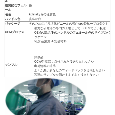
ル
物質的なフェル
銅
ール
毛色
kolinsky毛の性質色
ハンドル色
真珠の白
パッケージ
各のためのポリ塩化ビニールの管かopp袋単一プロダクト
強力な研究部の専門の工場として、OEMでよい私達
OEMプロセス
OEMの部品:
毛のハンドルのフェルール色のサイズのパ
ッケージ
利点:産業集り/安価材料
試供品
QCが注意深く点検された後送り出しなさい
サンプル
出荷情報の追跡
よくか悪いあなたのフィードバックを点検しなさい
私達のサンプルを満たすまでよく役立ちなさい