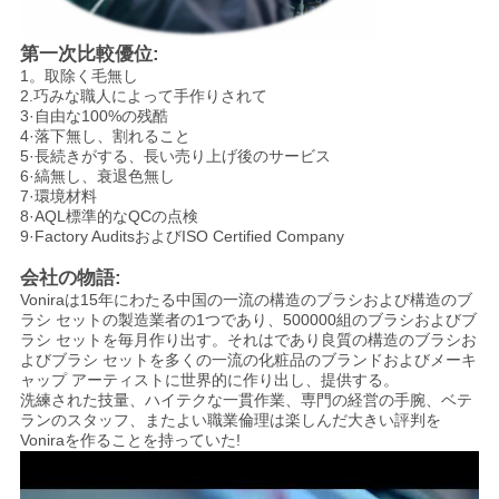
第一次比較優位:
1。取除く毛無し
2.巧みな職人によって手作りされて
3·自由な100%の残酷
4·落下無し、割れること
5·長続きがする、長い売り上げ後のサービス
6·縞無し、衰退色無し
7·環境材料
8·AQL標準的なQCの点検
9·Factory AuditsおよびISO Certified Company
会社の物語:
Voniraは15年にわたる中国の一流の構造のブラシおよび構造のブ
ラシ セットの製造業者の1つであり、500000組のブラシおよびブ
ラシ セットを毎月作り出す。それはであり良質の構造のブラシお
よびブラシ セットを多くの一流の化粧品のブランドおよびメーキ
ャップ アーティストに世界的に作り出し、提供する。
洗練された技量、ハイテクな一貫作業、専門の経営の手腕、ベテ
ランのスタッフ、またよい職業倫理は楽しんだ大きい評判を
Voniraを作ることを持っていた!