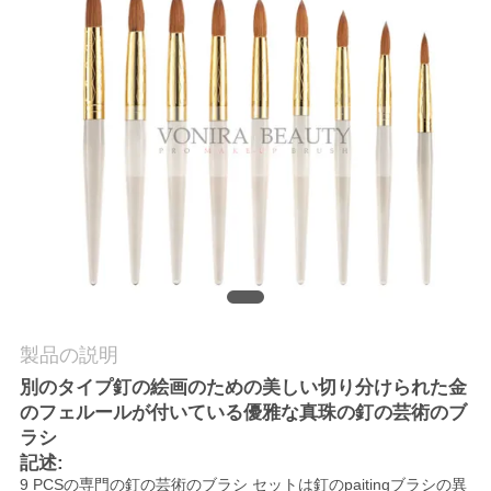
質
管
理
地
図
PRIVACY
POLICY
製品の説明
別のタイプ釘の絵画のための美しい切り分けられた金
のフェルールが付いている優雅な真珠の釘の芸術のブ
ラシ
記述:
9 PCSの専門の釘の芸術のブラシ セットは釘のpaitingブラシの異