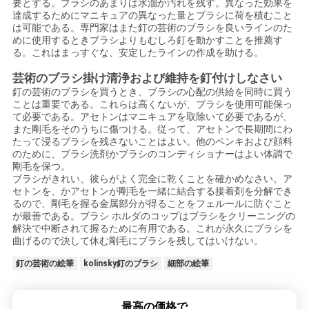
要とする。ブラシのあまりは水溜か汚れを残す。異なった効果を
達成するためにマニキュアの異なった量とブラシに荷を積むこと
は可能である。専門家はまた釘の芸術のブラシを良いラインのた
めに使用するときブラシよりもむしろ釘を動かすことを推薦す
る。これはまっすぐな、安定したラインの作成を助ける。
芸術のブラシ掛け清浄および維持を釘付けしなさい
釘の芸術のブラシを買うとき、ブラシの心配の供給を同時に買う
ことは重要である。これらは高くないが、ブラシを使用可能保っ
て必要である。アセトンはマニキュアを取除いて必要であるが、
また剛毛をそのうちに傷つける。従って、アセトンで長期間にわ
たって浸るブラシを残さないことはよい。他のペンキおよび顔料
のために、ブラシ洗剤かブラシのコンディショナーはよい体調で
剛毛を保つ。
ブラシがきれい、彼らがよく完全に乾くことを確かめなさい。ア
セトンを、かアセトンが剛毛を一緒に結合する接着剤を分解でき
るので、剛毛を握る金属部分が得ることをフェルールに防ぐこと
が最善である。ブラシ ホルダのコップはブラシをクリーニングの
解決で中断されて握るために有用である。これが永久にブラシを
曲げるので決して休む剛毛にブラシを残してはいけない。
釘の芸術の絵筆
kolinsky釘のブラシ
細部の絵筆
最高の価格で