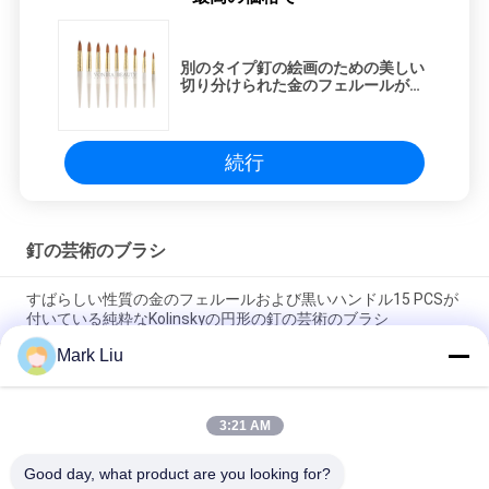
別のタイプ釘の絵画のための美しい
切り分けられた金のフェルールが付
いている優雅な真珠の釘の芸術のブ
ラシ
続行
釘の芸術のブラシ
すばらしい性質の金のフェルールおよび黒いハンドル15 PCSが
付いている純粋なKolinskyの円形の釘の芸術のブラシ
Mark Liu
3D釘の芸術の絵筆は金のフェルールおよび木ハンドルによって
置きました
3:21 AM
大広間の版によって指されるKolinskyの釘は多彩なアクリルの
ハンドル/釘の絵筆にブラシをかけます
Good day, what product are you looking for?