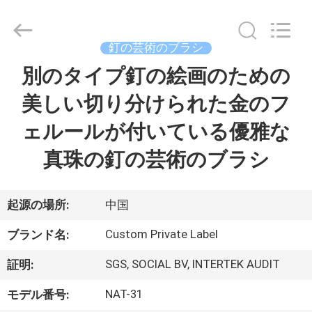
者.
Copyright
©
2017
-
釘の芸術のブラシ
2026
Changsha
Chanmy
別のタイプ釘の絵画のための
家
Cosmetics
Co.,
Ltd.
美しい切り分けられた金のフ
All
Rights
プ
Reserved.
ェルールが付いている優雅な
ロ
真珠の釘の芸術のブラシ
ダ
ク
起源の場所:
中国
ト
Custom Private Label
ブランド名:
SGS, SOCIAL BV, INTERTEK AUDIT
証明:
私
NAT-31
モデル番号: