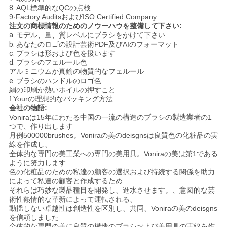
8.
AQL標準的なQCの点検
9·Factory AuditsおよびISO Certified Company
注文の商標情報のためのノウーハウを整備して下さい:
a.
モデル、量、質レベルにブラシをかけて下さい
b.
あなたのロゴの設計芸術PDF及びAIのフォーマット
c.
ブラシは形および色を扱います
d.
ブラシのフェルール色
アルミニウムか真鍮の物質的なフェルール
e.
ブラシのハンドルのロゴ色
絹の印刷か熱いホイルの押すこと
f.Yourの理想的なパッキング方法
会社の物語:
Voniraは15年にわたる中国の一流の構造のブラシの製造業者の1
つで、作り出します
月例500000brushes。Voniraの美のdeisgnsは良質色の化粧品の実
線を作成し、
全体的な専門の美工業への専門の美用具。Voniraの美は第1である
ように努力します
色の化粧品のための私達の顧客の選択および持続する関係を助力
によって私達の顧客と作成するため
それらは巧妙な製品種目を開発し、進水させます。、意図的な芸
術性熱情的な革新によって運転される、
動揺しない卓越性は創造性を区別し、共同、Voniraの美のdeisgns
を信頼しました
全体的な専門の美に良質の構造のブラシおよび美用具の実線を作