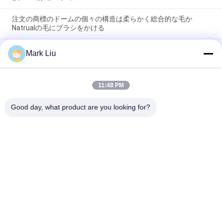
注文の商標のドームの個々の構造は柔らかく総合的な毛か
Natrualの毛にブラシをかける
XGF の個々の構造のブラシのヤギの毛は自然な黒檀のハンドル
Mark Liu
が付いている先を細くされた表面の歌舞伎のブラシをブラシを
かけます
11:48 PM
小さく平らな個々の構造のブラシ/緩衝構造は柔らかい3つの調
子および適用範囲が広い繊維にブラシをかけます
Good day, what product are you looking for?
人気カテゴリ
すべて
贅沢な構造のブラシ
良質の構造のブラシ
自然な毛の構造のブ
商標の構造のブラシ
ラシ
総合的な構造のブラ
専門の構造のブラシ 