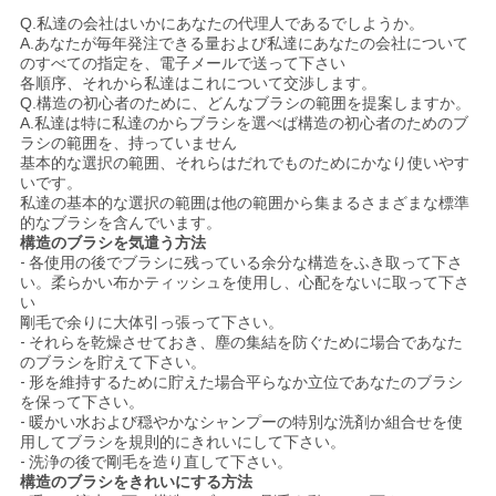
Q.私達の会社はいかにあなたの代理人であるでしようか。
A.あなたが毎年発注できる量および私達にあなたの会社について
のすべての指定を、電子メールで送って下さい
各順序、それから私達はこれについて交渉します。
Q.構造の初心者のために、どんなブラシの範囲を提案しますか。
A.私達は特に私達のからブラシを選べば構造の初心者のためのブ
ラシの範囲を、持っていません
基本的な選択の範囲、それらはだれでものためにかなり使いやす
いです。
私達の基本的な選択の範囲は他の範囲から集まるさまざまな標準
的なブラシを含んでいます。
構造のブラシを気遣う方法
-
各使用の後でブラシに残っている余分な構造をふき取って下さ
い。柔らかい布かティッシュを使用し、心配をないに取って下さ
い
剛毛で余りに大体引っ張って下さい。
-
それらを乾燥させておき、塵の集結を防ぐために場合であなた
のブラシを貯えて下さい。
-
形を維持するために貯えた場合平らなか立位であなたのブラシ
を保って下さい。
-
暖かい水および穏やかなシャンプーの特別な洗剤か組合せを使
用してブラシを規則的にきれいにして下さい。
-
洗浄の後で剛毛を造り直して下さい。
構造のブラシをきれいにする方法