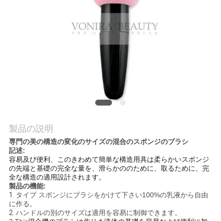
質
管
理
地
図
製品の説明
PRIVACY
専門の美の構造の変化のサイズの混合のスポンジのブラシ
POLICY
記述:
容易及び便利、このきわめて簡単な構造用具は柔らかいスポンジ
の先端と基礎の完全な量を、滑らかののために、取るために、完
全な構造の適用設計されます。
製品の機能:
1.
タイプ スポンジにブラシをかけて下さい100%の乳液から自由
に作る。
2.
ハンドルの別のサイズは適用を容易に制御できます。