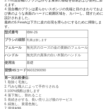
3.This
混合機のブラシは作りま液体の基礎を容易および便利に加
えます。
4.
混合機のブラシは柔らかいスポンジの先端と目のまわりでおよ
び鼻のような表面のハードに範囲区域を、カバーし、隠すために
設計されました。
最終の5.Finishは下方に皮の出現を滑らかにするために掃除しま
す。
型式番号
IBM-26
ブラシの頭部
乳液は放します
フェルール
無光沢のローズの金の黄銅のフェルール
ハンドル
無光沢の真珠の白い木製のハンドル
使用法
基礎
習慣HSコード
9603290090
第一次比較優位:
1.
取除く毛無し
2.
巧みな職人によって手作りされる
3.100%残酷は放します
4.
落下無し、割れること
5.
長続きがする、長い売り上げ後のサービス
6.
縞無し、衰退色無し
7.
環境材料