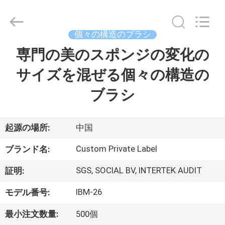
者.
Copyright
©
2017
-
個々の構造のブラシ
2026
Changsha
Chanmy
専門の美のスポンジの変化の
家
Cosmetics
Co.,
Ltd.
サイズを混ぜる個々の構造の
All
Rights
プ
Reserved.
ブラシ
ロ
ダ
起源の場所:
中国
ク
Custom Private Label
ブランド名:
ト
SGS, SOCIAL BV, INTERTEK AUDIT
証明:
IBM-26
モデル番号:
私
最小注文数量:
500個