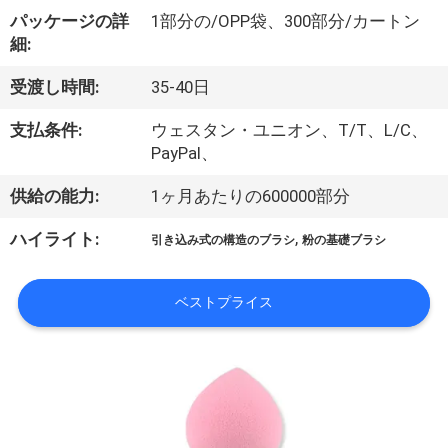
達
パッケージの詳
1部分の/OPP袋、300部分/カートン
に
細:
つ
受渡し時間:
35-40日
い
支払条件:
ウェスタン・ユニオン、T/T、L/C、
て
PayPal、
供給の能力:
1ヶ月あたりの600000部分
工
,
ハイライト:
引き込み式の構造のブラシ
粉の基礎ブラシ
場
旅
ベストプライス
行
品