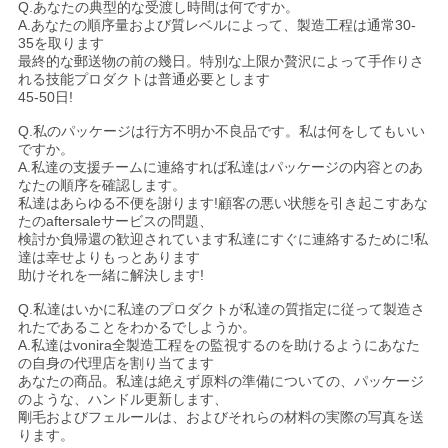
Q.あなたの典型的な受渡し時間は何ですか。
A.あなたの順序量および質レベルによって、製造工程は通常30-
35を取ります
最終的な郵送物の前の幾日。特別な上限か贅沢によって手作りさ
れる技能プロダクトは普通必要とします
45-50日!
Q.私のパッケージは行方不明か不良品です。私は何をしてもいい
ですか。
A.私達の支援チームに連絡すれば私達はパッケージの内容とのあ
なたの順序を確認します。
私達はあらゆる不便を謝ります!顧客の悪い状態を引き起こすあな
たのaftersaleサービスの問題、
検討か負帰還の歓迎されています私達にすぐに連絡するために!私
達は幸せよりもっとあります
助けそれを一緒に解決します!
Q.私達はいかに私達のプロダクトが私達の質指定に従って製造さ
れたであることをわかるでしようか。
A.私達はvonira全製造工程をの監視するのを助けるようにあなた
の自身の代理店を割り当てます
あなたの商品。私達は絶えず原料の準備についての、パッケージ
のような、ハンドル更新します、
剛毛およびフェルールは、およびそれらの材料の実際の写真を送
ります。