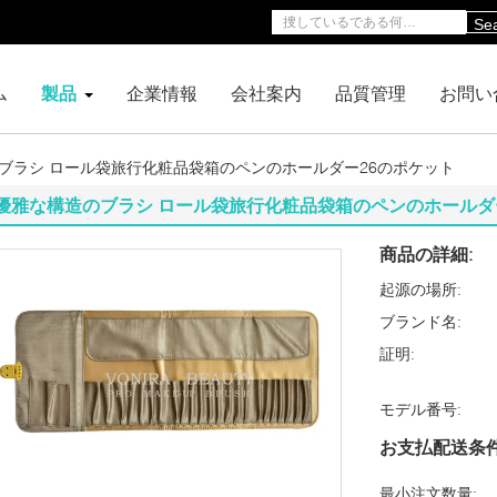
Se
ム
製品
企業情報
会社案内
品質管理
お問い
ブラシ ロール袋旅行化粧品袋箱のペンのホールダー26のポケット
優雅な構造のブラシ ロール袋旅行化粧品袋箱のペンのホールダ
商品の詳細:
起源の場所:
ブランド名:
証明:
モデル番号:
お支払配送条件
最小注文数量: