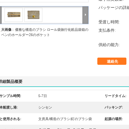
パッケージの詳細
受渡し時間:
大画像 :
優雅な構造のブラシ ロール袋旅行化粧品袋箱の
支払条件:
ペンのホールダー26のポケット
供給の能力:
連絡先
詳細製品概要
サンプル時間:
5-7日
リードタイム:
本船渡し港:
シンセン
パッキング:
と使用される:
文房具/構造のブラシ/釘のブラシ袋
起源の場所: