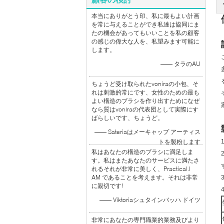
本当にありがとう印、私に最もよい計画
を常に与えることができ私達は協同にま
たの機会があってもいいことを私の顧客
の感じの偉大な人を、私望みます可能に
します。
—— タラのAU
ちょうど受け取られたvoniraの小包、そ
れは刺激的常にです、女性のための最も
よい構造のブラシを作り出すためになぜ
なら質はvoniraの代表団として実際にす
ばらしいです、ちょうど。
—— Sateriaはメーキャップ アーティス
トを製粉します
私はあなたの構造のブラシに満足しま
す。私はまたあなたのサービスに満たさ
れるそれが非常に美しく、Practical.I
AM であることを考えます。それは非常
に親切です!
—— Viktoriaシュタインバッハ ドイツ
非常にあなたの専門職業的業務及びより