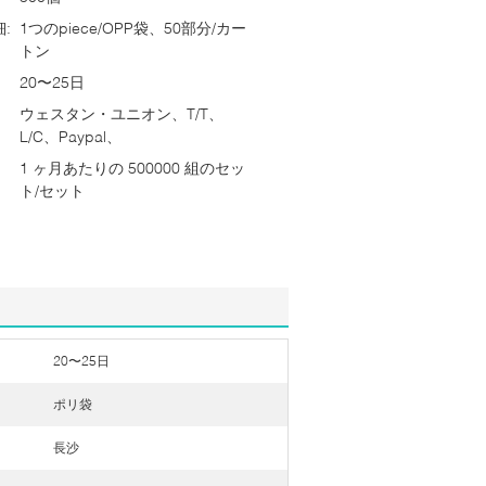
:
1つのpiece/OPP袋、50部分/カー
トン
20〜25日
ウェスタン・ユニオン、T/T、
L/C、Paypal、
1 ヶ月あたりの 500000 組のセッ
ト/セット
20〜25日
ポリ袋
長沙