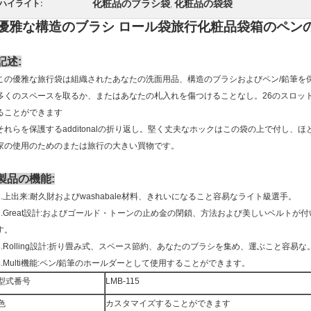
化粧品のブラシ袋
化粧品の袋袋
ハイライト:
,
優雅な構造のブラシ ロール袋旅行化粧品袋箱のペン
記述:
この優雅な旅行袋は組織されたあなたの洗面用品、構造のブラシおよびペン/鉛筆を
多くのスペースを取るか、またはあなたの札入れを傷つけることなし。26のスロッ
ることができます
それらを保護するadditonalの折り返し。堅く丈夫なホックはこの袋の上で付し
家の使用のためのまたは旅行の大きい買物です。
製品の機能:
1.上出来:耐久財およびwashabale材料、きれいになること容易なライト級選手。
2.Great設計:およびゴールド・トーンの止め金の閉鎖、方法および美しいベルト
す。
3.Rolling設計:折り畳み式、スペース節約、あなたのブラシを集め、運ぶこと容易な
4.Multi機能:ペン/鉛筆のホールダーとして使用することができます。
型式番号
LMB-115
色
カスタマイズすることができます