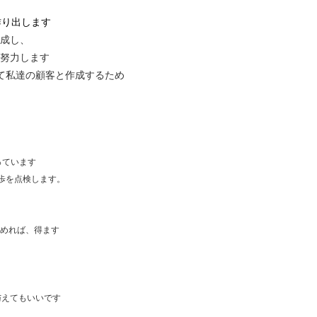
作り出します
を作成し、
に努力します
て私達の顧客と作成するため
っています
歩を点検します。
始めれば、得ます
与えてもいいです