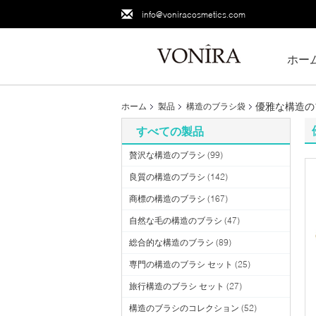
info@voniracosmetics.com
ホー
優雅な構造の
ホーム
製品
構造のブラシ袋
すべての製品
贅沢な構造のブラシ
(99)
良質の構造のブラシ
(142)
商標の構造のブラシ
(167)
自然な毛の構造のブラシ
(47)
総合的な構造のブラシ
(89)
専門の構造のブラシ セット
(25)
旅行構造のブラシ セット
(27)
構造のブラシのコレクション
(52)