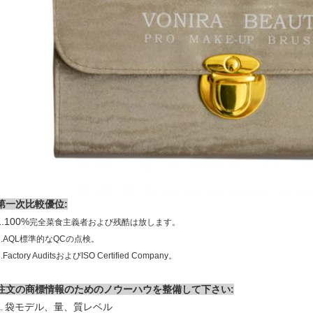
第一次比較優位:
1.100%
完全菜食主義者および残酷は放します。
2.AQL標準的なQCの点検。
3.Factory AuditsおよびISO Certified Company。
注文の商標情報のためのノウーハウを整備して下さい:
袋モデル、量、質レベル
a.