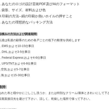
あなたのロゴの設計芸術PDF及びAIのフォーマット
b.
袋形、サイズ、材料および色
.
D.印刷の方法--絹の印刷か熱いホイルの押すこと
あなたの理想的なパッキング方法
e.
船積みの方法および調達期間:
私達は私達の顧客のための各戸ごとの低下の船便を供給します
1. EMS:およそ10-15仕事日
2. DHL:およそ3-5仕事日
3. Federal Express:およそ4-6仕事日
4. UPS/TNT:およそ6-8仕事日
5.空気:およそ5-7仕事日
6.海:およそ15-30仕事日
維持:
ぬれた布と穏やかにごしごし洗うか、または特別なクリーム/液体ときれいにして下さ
長期直接日光を避けて下さい、涼しく、乾燥した場所で保って下さい。