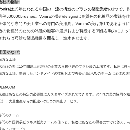
会社の物語:
Voniraは15年にわたる中国の一流の構造のブラシの製造業者の1つで、
月例500000brushes。Voniraの美のdeisgnsは良質色の化粧品の実線
全体的な専門の美工業への専門の美用具。Voniraの美は第1であるよう
色の化粧品のための私達の顧客の選択および持続する関係を助力によっ
それらは巧妙な製品種目を開発し、進水させます。
米国かなぜ
:
強力な工場
Voniraの美は15年間以上化粧品の企業の直接構造のブラシ袋の工場です。私達は持
強力な工場、熟練したハンドメイドの技術および教養が高いQCのチームは全体の進
OEM/ODM
私達はあなたの特定の必要性にカスタマイズされてできます。voniraの美の協同を
設計、大量生産からの配達への1つの停止サービス。
専門のチーム
専門の外国貿易ビジネス販売チームを使うと、私達はあなたの照会にすぐに答え、
最もよいサービス。