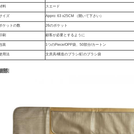
材料
スエード
サイズ
Appro: 63 x25CM （開いて下さい）
ポケットの数
26のポケット
印刷
顧客が必要とするように
包装
1つのPiece/OPP袋、50部分/カートン
使用法
文房具/構造のブラシ/釘のブラシ袋
細部: