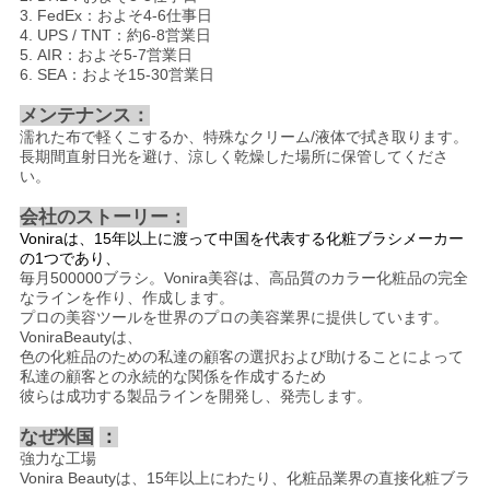
3. FedEx：およそ4-6仕事日
4. UPS / TNT：約6-8営業日
5. AIR：およそ5-7営業日
6. SEA：およそ15-30営業日
メンテナンス：
濡れた布で軽くこするか、特殊なクリーム/液体で拭き取ります。
長期間直射日光を避け、涼しく乾燥した場所に保管してくださ
い。
会社のストーリー：
Voniraは、15年以上に渡って中国を代表する化粧ブラシメーカー
の1つであり、
毎月500000ブラシ。Vonira美容は、高品質のカラー化粧品の完全
なラインを作り、作成します。
プロの美容ツールを世界のプロの美容業界に提供しています。
VoniraBeautyは、
色の化粧品のための私達の顧客の選択および助けることによって
私達の顧客との永続的な関係を作成するため
彼らは成功する製品ラインを開発し、発売します。
なぜ米国
：
強力な工場
Vonira Beautyは、15年以上にわたり、化粧品業界の直接化粧ブラ