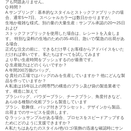
アも問題ありません。
Q.時間？
A.サンプリング：基本的なスタイルとストックファブリックの場
合、通常5〜7日。
スペシャルカラーは数日かかりますが、
生地か複雑な様式。別の量の大量生産：サンプル承認の20〜25日
および
ストックファブリックを使用した場合は、レシートを入金しま
す。
特別な染料の生地のための35-45日。急いで/緊急の出荷があ
る場合、
正式な注文の前に、できるだけ早くお客様からアドバイスをいた
だければ幸いです。
私たちはすべてを試してみます
より早い生産時間をプッシュするのが最善です。
Q.生産能力はどのくらいですか？
A.年間200万個のバッグ。
Q.貴社の工場ではバッグのみを生産していますか？
他にどんな製
品を作っていますか？
A.私達は15年以上の間専門の構造のブラシ及び袋の製造業者で
す。構造に加えて
ブラシバッグ、パウダーブラシ、チークブラシ、角度付きなど、
あらゆる種類の化粧ブラシも製造しています
ブラシ、歌舞伎、バッグ付きブラシセット。デザインから製品、
出荷までのサービスを提供します。
Q.ラッシュサンプルがある場合、プロセスをスピードアップする
ためにどのように支援できますか？
A.私たちはあなたのスタイル/色/ロゴ/装飾の迅速な確認時にサン