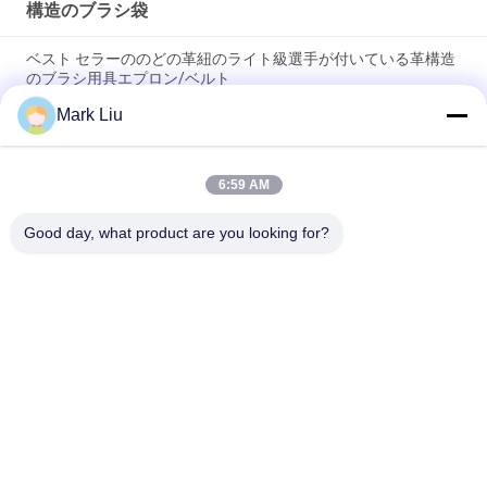
構造のブラシ袋
ベスト セラーののどの革紐のライト級選手が付いている革構造
のブラシ用具エプロン/ベルト
Mark Liu
PUの筆箱の袋の波の縞のジッパーの閉鎖旅行化粧品の構造袋の
かわいいペンの文房具のホールダー
6:59 AM
専門の構造のブラシ ロール袋の洗面用品のホールダーのペンの
鉛筆の貯蔵袋
Good day, what product are you looking for?
人気カテゴリ
すべて
贅沢な構造のブラシ
良質の構造のブラシ
自然な毛の構造のブ
商標の構造のブラシ
ラシ
総合的な構造のブラ
専門の構造のブラシ 