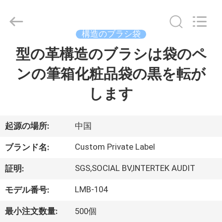
者.
Copyright
©
2017
-
構造のブラシ袋
2026
Changsha
Chanmy
型の革構造のブラシは袋のペ
家
Cosmetics
Co.,
Ltd.
ンの筆箱化粧品袋の黒を転が
All
Rights
プ
Reserved.
します
ロ
ダ
起源の場所:
中国
ク
Custom Private Label
ブランド名:
ト
SGS,SOCIAL BV,INTERTEK AUDIT
証明:
LMB-104
モデル番号:
私
最小注文数量:
500個