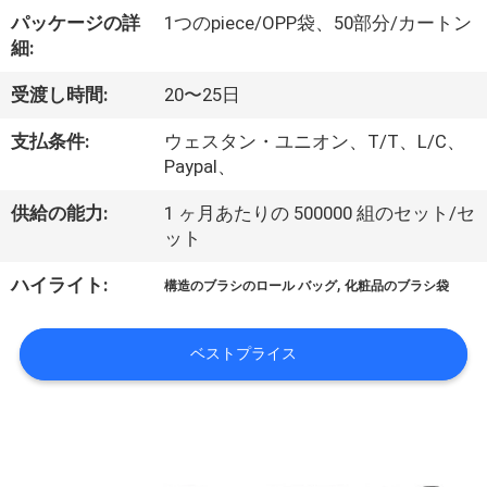
達
パッケージの詳
1つのpiece/OPP袋、50部分/カートン
に
細:
つ
受渡し時間:
20〜25日
い
支払条件:
ウェスタン・ユニオン、T/T、L/C、
て
Paypal、
供給の能力:
1 ヶ月あたりの 500000 組のセット/セ
ット
工
,
ハイライト:
場
構造のブラシのロール バッグ
化粧品のブラシ袋
旅
ベストプライス
行
品