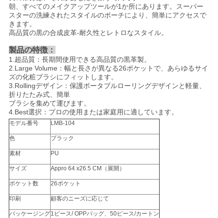
朝、すべてのメイクアップツールが1か所にあります。スーパー
スターの洗練されたスタイルのポーチにより、簡単にアクセスで
きます。
高品質の黒の合成皮革-耐久性とレトロなスタイル。
製品の特徴：
1.超品質：長期間使用できる高品質の黒革製。
2.Large Volume：幅と長さが異なる26ポケットで、あらゆるサイ
ズの化粧ブラシにフィットします。
3.Rollingデザイン：保護ポータブルローリングデザインと軽量、
折りたたみ式、簡単
ブラシを集めて運びます。
4.Best選択：プロの使用または家庭用に適しています。
モデル番号
LMB-104
色
ブラック
素材
PU
サイズ
Appro 64 x26.5 CM（展開）
ポケット数
26ポケット
印刷
顧客のニーズに応じて
パッケージング
1ピース/ OPPバッグ、50ピース/カートン