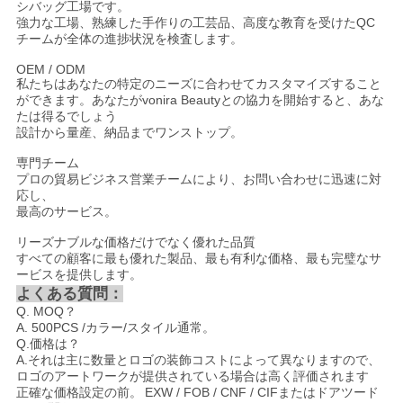
シバッグ工場です。
強力な工場、熟練した手作りの工芸品、高度な教育を受けたQC
チームが全体の進捗状況を検査します。
OEM / ODM
私たちはあなたの特定のニーズに合わせてカスタマイズすること
ができます。あなたがvonira Beautyとの協力を開始すると、あな
たは得るでしょう
設計から量産、納品までワンストップ。
専門チーム
プロの貿易ビジネス営業チームにより、お問い合わせに迅速に対
応し、
最高のサービス。
リーズナブルな価格だけでなく優れた品質
すべての顧客に最も優れた製品、最も有利な価格、最も完璧なサ
ービスを提供します。
よくある質問：
Q. MOQ？
A. 500PCS /カラー/スタイル通常。
Q.価格は？
A.それは主に数量とロゴの装飾コストによって異なりますので、
ロゴのアートワークが提供されている場合は高く評価されます
正確な価格設定の前。
EXW / FOB / CNF / CIFまたはドアツード