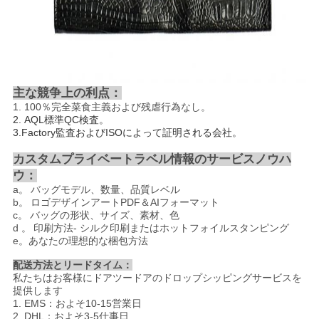
主な競争上の利点：
1.
100％完全菜食主義および残虐行為なし。
2.
AQL標準QC検査。
3.Factory監査およびISOによって証明される会社。
カスタムプライベートラベル情報のサービスノウハ
ウ：
a。
バッグモデル、数量、品質レベル
b。
ロゴデザインアートPDF＆AIフォーマット
c。
バッグの形状、サイズ、素材、色
d
。
印刷方法-
シルク印刷またはホットフォイルスタンピング
e。あなたの理想的な梱包方法
配送方法とリードタイム：
私たちはお客様にドアツードアのドロップシッピングサービスを
提供します
1. EMS：およそ10-15営業日
2. DHL：およそ3-5仕事日