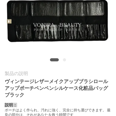
質
管
理
地
図
PRIVACY
製品の説明
POLICY
ヴィンテージレザーメイクアップブラシロール
アップポーチペンペンシルケース化粧品バッグ
ブラック
説明：
ポーチはよく作られ、汚れに強く、完全に持ち運びできます。
最
良の部分は、それがあなたを救う時間です