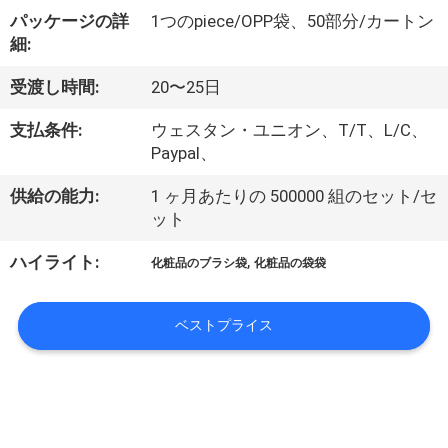
達
パッケージの詳
1つのpiece/OPP袋、50部分/カートン
に
細:
つ
受渡し時間:
20〜25日
い
支払条件:
ウェスタン・ユニオン、T/T、L/C、
て
Paypal、
供給の能力:
1 ヶ月あたりの 500000 組のセット/セ
ット
工
,
ハイライト:
場
化粧品のブラシ袋
化粧品の袋袋
旅
ベストプライス
行
品