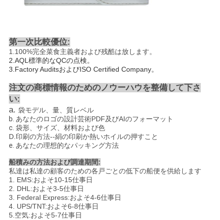
第一次比較優位:
1.100%
完全菜食主義者および残酷は放します
。
2.AQL
標準的なQCの点検。
3.Factory AuditsおよびISO Certified Company。
注文の商標情報のためのノウーハウを整備して下さ
い:
a.
袋モデル、量、質レベル
b.
あなたのロゴの設計芸術PDF及びAIのフォーマット
c.
袋形、サイズ、材料および色
D.
印刷の方法
--
絹の印刷か熱いホイルの押すこと
e.
あなたの理想的なパッキング方法
船積みの方法および調達期間:
私達は私達の顧客のための各戸ごとの低下の船便を供給します
1. EMS:およそ10-15仕事日
2. DHL:およそ3-5仕事日
3. Federal Express:およそ4-6仕事日
4. UPS/TNT:およそ6-8仕事日
5.空気:およそ5-7仕事日