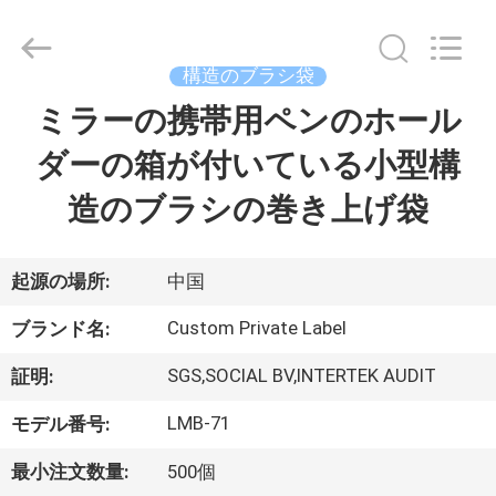
者.
Copyright
©
2017
-
構造のブラシ袋
2026
Changsha
Chanmy
ミラーの携帯用ペンのホール
家
Cosmetics
Co.,
Ltd.
ダーの箱が付いている小型構
All
Rights
プ
Reserved.
造のブラシの巻き上げ袋
ロ
ダ
起源の場所:
中国
ク
Custom Private Label
ブランド名:
ト
SGS,SOCIAL BV,INTERTEK AUDIT
証明:
LMB-71
モデル番号:
私
最小注文数量:
500個