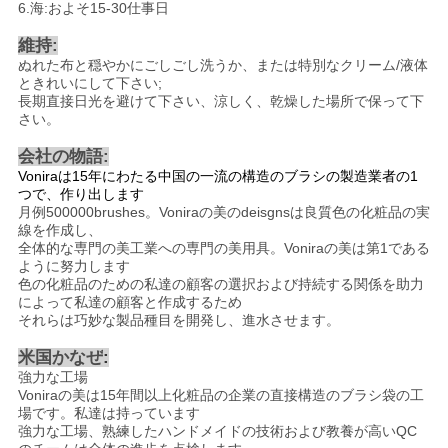
6.海:およそ15-30仕事日
維持:
ぬれた布と穏やかにごしごし洗うか、または特別なクリーム/液体
ときれいにして下さい;
長期直接日光を避けて下さい、涼しく、乾燥した場所で保って下
さい
。
会社の物語:
Voniraは15年にわたる中国の一流の構造のブラシの製造業者の1
つで、作り出します
月例500000brushes。Voniraの美のdeisgnsは良質色の化粧品の実
線を作成し、
全体的な専門の美工業への専門の美用具。Voniraの美は第1である
ように努力します
色の化粧品のための私達の顧客の選択および持続する関係を助力
によって私達の顧客と作成するため
それらは巧妙な製品種目を開発し、進水させます。
米国かなぜ
:
強力な工場
Voniraの美は15年間以上化粧品の企業の直接構造のブラシ袋の工
場です。私達は持っています
強力な工場、熟練したハンドメイドの技術および教養が高いQC