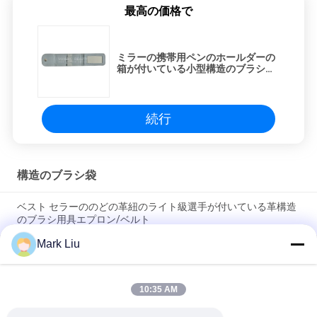
最高の価格で
ミラーの携帯用ペンのホールダーの
箱が付いている小型構造のブラシの
巻き上げ袋
続行
構造のブラシ袋
ベスト セラーののどの革紐のライト級選手が付いている革構造
のブラシ用具エプロン/ベルト
Mark Liu
PUの筆箱の袋の波の縞のジッパーの閉鎖旅行化粧品の構造袋の
かわいいペンの文房具のホールダー
10:35 AM
専門の構造のブラシ ロール袋の洗面用品のホールダーのペンの
鉛筆の貯蔵袋