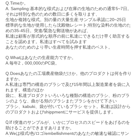
Q.Timeか。
A. Sampling:基本的な様式および在庫の生地のための通常5~7日。
それは特別な色のための数日に多くを取ります、
生地か複雑な様式。別の量の大量生産:サンプル承認に20~25日
標準的な生地が使用したら沈殿物レシート;特別な染料の生地のた
めの35-45日。突進/緊急な郵送物があれば、
私達は顧客が形式的な順序の前に私達にできるだけ早く助言する
ことを認めます。私達はすべてを試みます
あなたのためのより早い生産時間を押す私達のベスト
。
Q.Whatはあなたの生産能力ですか。
A.毎年2，000,000のPC袋
。
Q.Doesあなたの工場農産物袋だけか。他のプロダクトは何を作り
ますか。
A.私達は専門の構造のブラシで及び15年間以上製造業者を袋に入
れます。構造のほか
袋に、私達プロダクトいろいろな種類の構造のブラシ、粉のブラ
シのような、曲がる頬のブラシまたブラシをかけて下さい
ブラシ、kabuki、袋が付いているブラシ セット。私達は設計から
のプロダクトおよびshippmentにサービスを提供します。
Q.If
I突進のサンプルが、いかにプロセスのスピードをあげるのを
助けることができますありますか。
A.Weは様式/色/ロゴ/embellishmentのあなたの敏速な確認にサン