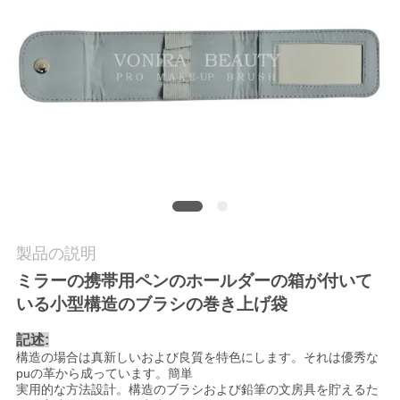
質
管
理
地
図
PRIVACY
製品の説明
POLICY
ミラーの携帯用ペンのホールダーの箱が付いて
いる小型構造のブラシの巻き上げ袋
記述:
構造の場合は真新しいおよび良質を特色にします。それは優秀な
puの革から成っています。簡単
実用的な方法設計。構造のブラシおよび鉛筆の文房具を貯えるた