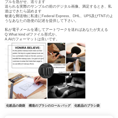
プルを急がせ、送ります
送られる実際のサンプルの前のデジタル画像。満足するとき、私
達はできたら認めます
敏速な郵送物に私達にFederal Express、DHL、UPS及びTNTのよ
うなあなたの急使の記述を提供して下さい
。
私が電子メールを通してアートワークを送ればあなたが支える
Q.What kind ofファイル形式か。
A.AIのフォーマットは良いです
。
化粧品の袋袋
構造のブラシのロール バッグ
化粧品のブラシ袋