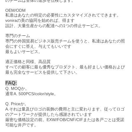
のチームは全体の進歩を点検します。
OEM/ODM
私達はあなたの特定の必要性にカスタマイズされてできます。
voniraの美の協同を始めれば、得ます
設計、大量生産からの配達への1つの停止サービス。
専門のチーム
専門の外国貿易ビジネス販売チームを使うと、私達はあなたの照
会にすぐに答え、与えてもいいです
最もよいサービス。
適正価格と同様、高品質
すべての顧客に最も優秀なプロダクト、最も好ましい価格および
最も完全なサービスを提供して下さい。
FAQ:
Q. MOQか。
通常A. 500PCS/color/style
。
Q. Priceか。
A.それは量及びロゴの装飾の費用と主に変わります、従ってロゴ
のアートワークが提供したら感謝されています
厳密な価格設定の前。EXW/FOB/CNF/CIFまたは各戸ごとは受諾
可能な井戸です
。