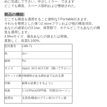
めに完成して下さい。中少しミラー、できます
どこでも構造。スペース節約および整頓された。
製品の機能:
どこでも構造を適用すること便利な
1.Portable
行きます。
それらを整然とした保つ2.storeブラシおよび他の構造項目。
あなたの虚栄心の3.Use、体育館で、ホテルどこでもあなたの構
造を適用します。
4.Miniサイズ、適合あなたの袋または荷物。
真新しく、良質5.100%。
型式番号
LMB-71
色
白い
材料
PU
サイズ
Appro: 34.5 x6.5 CM （開いて下さい）
ポケットの数
4伸縮性がある締め金で止める溝
印刷
顧客が必要とするように
包装
1つのPiece/OPP袋、50部分/カートン
使用法
文房具/構造のブラシ/釘のブラシ袋