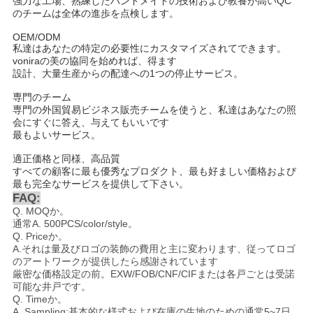
強力な工場、熟練したハンドメイドの技術および教養が高いQC
のチームは全体の進歩を点検します。
OEM/ODM
私達はあなたの特定の必要性にカスタマイズされてできます。
voniraの美の協同を始めれば、得ます
設計、大量生産からの配達への1つの停止サービス。
専門のチーム
専門の外国貿易ビジネス販売チームを使うと、私達はあなたの照
会にすぐに答え、与えてもいいです
最もよいサービス。
適正価格と同様、高品質
すべての顧客に最も優秀なプロダクト、最も好ましい価格および
最も完全なサービスを提供して下さい。
FAQ:
Q. MOQか。
通常A. 500PCS/color/style
。
Q. Priceか。
A.それは量及びロゴの装飾の費用と主に変わります、従ってロゴ
のアートワークが提供したら感謝されています
厳密な価格設定の前。EXW/FOB/CNF/CIFまたは各戸ごとは受諾
可能な井戸です
。
Q. Time
か。
A. Sampling:基本的な様式および在庫の生地のための通常5~7日。