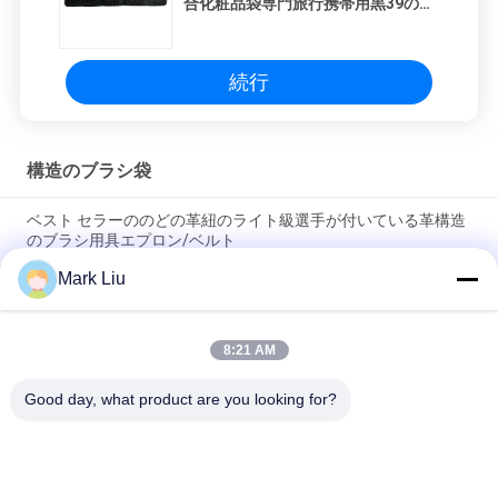
合化粧品袋専門旅行携帯用黒39のポ
ケット美用具
続行
構造のブラシ袋
ベスト セラーののどの革紐のライト級選手が付いている革構造
のブラシ用具エプロン/ベルト
Mark Liu
PUの筆箱の袋の波の縞のジッパーの閉鎖旅行化粧品の構造袋の
かわいいペンの文房具のホールダー
8:21 AM
専門の構造のブラシ ロール袋の洗面用品のホールダーのペンの
鉛筆の貯蔵袋
Good day, what product are you looking for?
人気カテゴリ
すべて