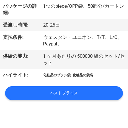
達
パッケージの詳
1つのpiece/OPP袋、50部分/カートン
に
細:
つ
受渡し時間:
20-25日
い
支払条件:
ウェスタン・ユニオン、T/T、L/C、
て
Paypal、
供給の能力:
1 ヶ月あたりの 500000 組のセット/セ
ット
工
,
ハイライト:
場
化粧品のブラシ袋
化粧品の袋袋
旅
ベストプライス
行
品