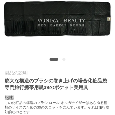
質
管
理
地
図
PRIVACY
製品の説明
POLICY
膨大な構造のブラシの巻き上げの場合化粧品袋
専門旅行携帯用黒39のポケット美用具
記述:
この化粧品の構造のブラシ ロール オルガナイザーはあらゆる種
類のサイズのための39のスロットを含んでいます。それは旅行友
好的なのどです