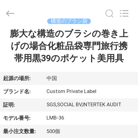
者.
Copyright
©
2017
-
構造のブラシ袋
2026
Changsha
Chanmy
膨大な構造のブラシの巻き上
家
Cosmetics
Co.,
Ltd.
げの場合化粧品袋専門旅行携
All
Rights
プ
Reserved.
帯用黒39のポケット美用具
ロ
ダ
起源の場所:
中国
ク
Custom Private Label
ブランド名:
ト
SGS,SOCIAL BV,INTERTEK AUDIT
証明:
LMB-36
モデル番号:
私
最小注文数量:
500個