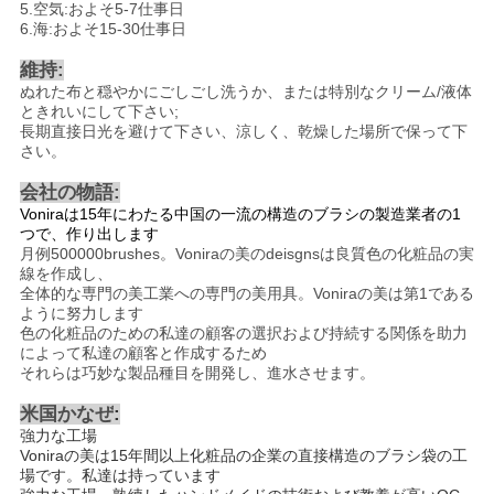
5.空気:およそ5-7仕事日
6.海:およそ15-30仕事日
維持:
ぬれた布と穏やかにごしごし洗うか、または特別なクリーム/液体
ときれいにして下さい;
長期直接日光を避けて下さい、涼しく、乾燥した場所で保って下
さい。
会社の物語:
Voniraは15年にわたる中国の一流の構造のブラシの製造業者の1
つで、作り出します
月例500000brushes。Voniraの美のdeisgnsは良質色の化粧品の実
線を作成し、
全体的な専門の美工業への専門の美用具。Voniraの美は第1である
ように努力します
色の化粧品のための私達の顧客の選択および持続する関係を助力
によって私達の顧客と作成するため
それらは巧妙な製品種目を開発し、進水させます。
米国かなぜ
:
強力な工場
Voniraの美は15年間以上化粧品の企業の直接構造のブラシ袋の工
場です。私達は持っています