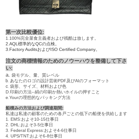
第一次比較優位:
1.100%
完全菜食主義者および残酷は放します
。
2.AQL
標準的なQCの点検。
3.Factory AuditsおよびISO Certified Company。
注文の商標情報のためのノウーハウを整備して下さ
い:
a.
袋モデル、量、質レベル
b.
あなたのロゴの設計芸術PDF及びAIのフォーマット
c.
袋形、サイズ、材料および色
D.
印刷の方法
--
絹の印刷か熱いホイルの押すこと
e.Yourの理想的なパッキング方法
船積みの方法および調達期間:
私達は私達の顧客のための各戸ごとの低下の船便を供給します
1. EMS:およそ10-15仕事日
2. DHL:およそ3-5仕事日
3. Federal Express:およそ4-6仕事日
4. UPS/TNT:およそ6-8仕事日