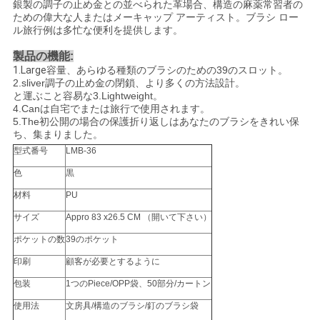
銀製の調子の止め金との並べられた革場合、構造の麻薬常習者の
ための偉大な人またはメーキャップ アーティスト。ブラシ ロー
ル旅行例は多忙な便利を提供します。
製品の機能:
1.Large
容量、あらゆる種類のブラシのための39のスロット。
2.sliver調子の止め金の閉鎖、より多くの方法設計。
と運ぶこと容易な3.Lightweight。
4.Canは自宅でまたは旅行で使用されます。
5.The初公開の場合の保護折り返しはあなたのブラシをきれい保
ち、集まりました。
型式番号
LMB-36
色
黒
材料
PU
サイズ
Appro 83 x26.5 CM （開いて下さい）
ポケットの数
39のポケット
印刷
顧客が必要とするように
包装
1つのPiece/OPP袋、50部分/カートン
使用法
文房具/構造のブラシ/釘のブラシ袋