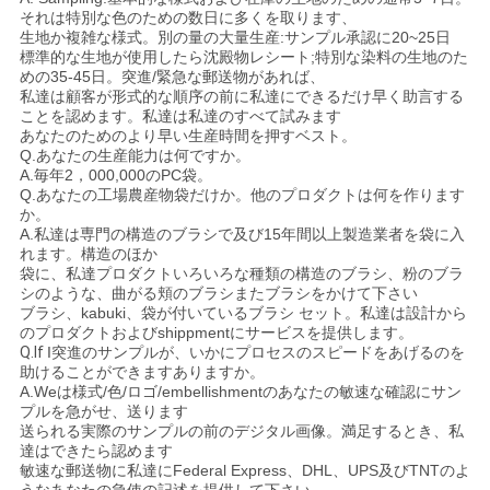
それは特別な色のための数日に多くを取ります、
生地か複雑な様式。別の量の大量生産:サンプル承認に20~25日
標準的な生地が使用したら沈殿物レシート;特別な染料の生地のた
めの35-45日。突進/緊急な郵送物があれば、
私達は顧客が形式的な順序の前に私達にできるだけ早く助言する
ことを認めます。私達は私達のすべて試みます
あなたのためのより早い生産時間を押すベスト
。
Q.あなたの生産能力は何ですか。
A.毎年2，000,000のPC袋
。
Q.あなたの工場農産物袋だけか。他のプロダクトは何を作ります
か。
A.私達は専門の構造のブラシで及び15年間以上製造業者を袋に入
れます。構造のほか
袋に、私達プロダクトいろいろな種類の構造のブラシ、粉のブラ
シのような、曲がる頬のブラシまたブラシをかけて下さい
ブラシ、kabuki、袋が付いているブラシ セット。私達は設計から
のプロダクトおよびshippmentにサービスを提供します。
Q.If
I突進のサンプルが、いかにプロセスのスピードをあげるのを
助けることができますありますか。
A.Weは様式/色/ロゴ/embellishmentのあなたの敏速な確認にサン
プルを急がせ、送ります
送られる実際のサンプルの前のデジタル画像。満足するとき、私
達はできたら認めます
敏速な郵送物に私達にFederal Express、DHL、UPS及びTNTのよ
うなあなたの急使の記述を提供して下さい
。