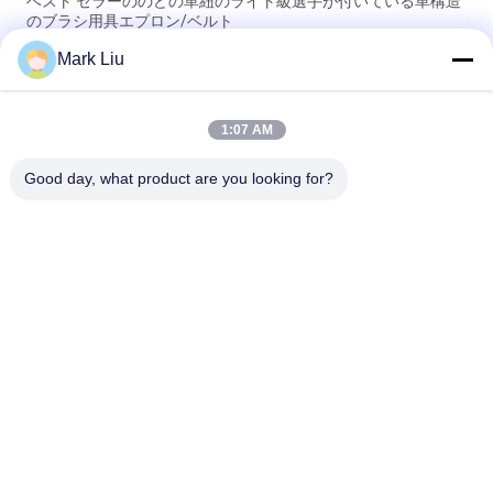
ベスト セラーののどの革紐のライト級選手が付いている革構造
のブラシ用具エプロン/ベルト
Mark Liu
PUの筆箱の袋の波の縞のジッパーの閉鎖旅行化粧品の構造袋の
かわいいペンの文房具のホールダー
1:07 AM
専門の構造のブラシ ロール袋の洗面用品のホールダーのペンの
鉛筆の貯蔵袋
Good day, what product are you looking for?
人気カテゴリ
すべて
贅沢な構造のブラシ
良質の構造のブラシ
自然な毛の構造のブ
商標の構造のブラシ
ラシ
総合的な構造のブラ
専門の構造のブラシ 
シ
セット
旅行構造のブラシ セ
構造のブラシのコレ