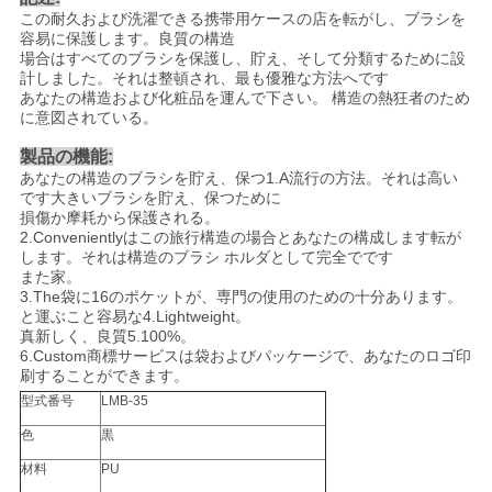
この耐久および洗濯できる携帯用ケースの店を転がし、ブラシを
容易に保護します。良質の構造
場合はすべてのブラシを保護し、貯え、そして分類するために設
計しました。それは整頓され、最も優雅な方法へです
あなたの構造および化粧品を運んで下さい。 構造の熱狂者のため
に意図されている。
製品の機能:
あなたの構造のブラシを貯え、保つ1.A流行の方法。それは高い
です大きいブラシを貯え、保つために
損傷か摩耗から保護される。
2.Convenientlyはこの旅行構造の場合とあなたの構成します転が
します。それは構造のブラシ ホルダとして完全でです
また家。
3.The袋に16のポケットが、専門の使用のための十分あります。
と運ぶこと容易な4.Lightweight。
真新しく、良質5.100%。
6.Custom商標サービスは袋およびパッケージで、あなたのロゴ印
刷することができます。
型式番号
LMB-35
色
黒
材料
PU