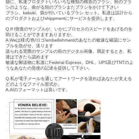
袋に、私達プロダクトいろいろな種類の構造のブラシ、粉のブラ
シのような、曲がる頬のブラシまたブラシをかけて下さい
ブラシ、kabuki、袋が付いているブラシ セット。私達は設計から
のプロダクトおよびshippmentにサービスを提供します。
Q.If I突進のサンプルが、いかにプロセスのスピードをあげるのを
助けることができますありますか。
A.Weは様式/色/ロゴ/embellishmentのあなたの敏速な確認にサン
プルを急がせ、送ります
送られる実際のサンプルの前のデジタル画像。満足するとき、私
達はできたら認めます
敏速な郵送物に私達にFederal Express、DHL、UPS及びTNTのよ
うなあなたの急使の記述を提供して下さい。
Q.私が電子メールを通してアートワークを送ればあなたが支える
どのようなファイル形式か。
A.AIのフォーマットは良いです。