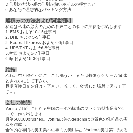
D.印刷の方法--絹の印刷か熱いホイルの押すこと
e.あなたの理想的なパッキング方法
船積みの方法および調達期間:
私達は私達の顧客のための各戸ごとの低下の船便を供給します
1. EMS:およそ10-15仕事日
2. DHL:およそ3-5仕事日
3. Federal Express:およそ4-6仕事日
4. UPS/TNT:およそ6-8仕事日
5.空気:およそ5-7仕事日
6.海:およそ15-30仕事日
維持:
ぬれた布と穏やかにごしごし洗うか、または特別なクリーム/液体
ときれいにして下さい。
長期直接日光を避けて下さい、涼しく、乾燥した場所で保って下
さい。
会社の物語:
Voniraは15年にわたる中国の一流の構造のブラシの製造業者の1
つで、作り出します
月例500000brushes。Voniraの美のdeisgnsは良質色の化粧品の実
線を作成し、
全体的な専門の美工業への専門の美用具。Voniraの美は第1である