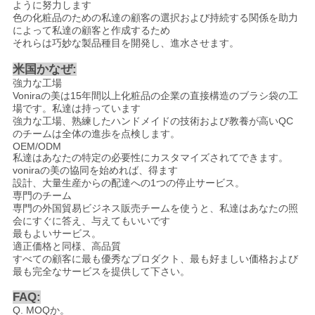
ように努力します
色の化粧品のための私達の顧客の選択および持続する関係を助力
によって私達の顧客と作成するため
それらは巧妙な製品種目を開発し、進水させます。
米国かなぜ:
強力な工場
Voniraの美は15年間以上化粧品の企業の直接構造のブラシ袋の工
場です。私達は持っています
強力な工場、熟練したハンドメイドの技術および教養が高いQC
のチームは全体の進歩を点検します。
OEM/ODM
私達はあなたの特定の必要性にカスタマイズされてできます。
voniraの美の協同を始めれば、得ます
設計、大量生産からの配達への1つの停止サービス。
専門のチーム
専門の外国貿易ビジネス販売チームを使うと、私達はあなたの照
会にすぐに答え、与えてもいいです
最もよいサービス。
適正価格と同様、高品質
すべての顧客に最も優秀なプロダクト、最も好ましい価格および
最も完全なサービスを提供して下さい。
FAQ:
Q. MOQか。