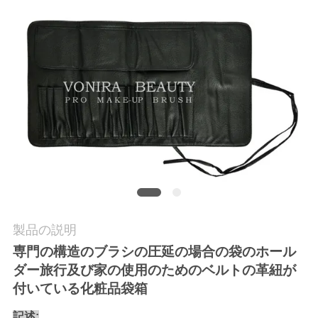
質
管
理
地
図
PRIVACY
POLICY
製品の説明
専門の構造のブラシの圧延の場合の袋のホール
ダー旅行及び家の使用のためのベルトの革紐が
付いている化粧品袋箱
記述: