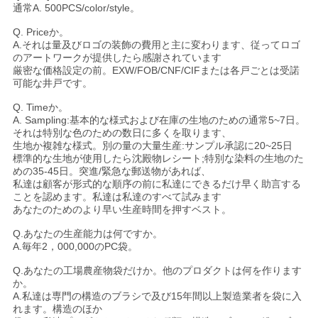
通常A. 500PCS/color/style。
Q. Priceか。
A.それは量及びロゴの装飾の費用と主に変わります、従ってロゴ
のアートワークが提供したら感謝されています
厳密な価格設定の前。EXW/FOB/CNF/CIFまたは各戸ごとは受諾
可能な井戸です。
Q. Timeか。
A. Sampling:基本的な様式および在庫の生地のための通常5~7日。
それは特別な色のための数日に多くを取ります、
生地か複雑な様式。別の量の大量生産:サンプル承認に20~25日
標準的な生地が使用したら沈殿物レシート;特別な染料の生地のた
めの35-45日。突進/緊急な郵送物があれば、
私達は顧客が形式的な順序の前に私達にできるだけ早く助言する
ことを認めます。私達は私達のすべて試みます
あなたのためのより早い生産時間を押すベスト。
Q.あなたの生産能力は何ですか。
A.毎年2，000,000のPC袋。
Q.あなたの工場農産物袋だけか。他のプロダクトは何を作ります
か。
A.私達は専門の構造のブラシで及び15年間以上製造業者を袋に入
れます。構造のほか