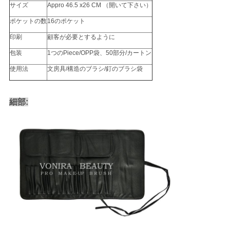
サイズ
Appro 46.5 x26 CM （開いて下さい）
ポケットの数
16のポケット
印刷
顧客が必要とするように
包装
1つのPiece/OPP袋、50部分/カートン
使用法
文房具/構造のブラシ/釘のブラシ袋
細部: