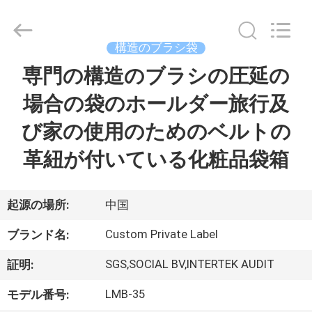
者.
Copyright
©
2017
-
構造のブラシ袋
2026
Changsha
Chanmy
専門の構造のブラシの圧延の
家
Cosmetics
Co.,
Ltd.
場合の袋のホールダー旅行及
All
Rights
プ
Reserved.
び家の使用のためのベルトの
ロ
革紐が付いている化粧品袋箱
ダ
ク
起源の場所:
中国
ト
Custom Private Label
ブランド名:
SGS,SOCIAL BV,INTERTEK AUDIT
証明:
私
LMB-35
モデル番号: