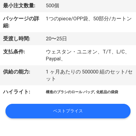
達
最小注文数量:
500個
に
パッケージの詳
1つのpiece/OPP袋、50部分/カートン
つ
細:
い
受渡し時間:
20〜25日
て
支払条件:
ウェスタン・ユニオン、T/T、L/C、
Paypal、
工
供給の能力:
1 ヶ月あたりの 500000 組のセット/セ
ット
場
,
ハイライト:
旅
構造のブラシのロール バッグ
化粧品の袋袋
行
ベストプライス
品