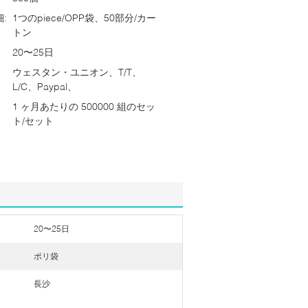
:
1つのpiece/OPP袋、50部分/カー
トン
20〜25日
ウェスタン・ユニオン、T/T、
L/C、Paypal、
1 ヶ月あたりの 500000 組のセッ
ト/セット
20〜25日
ポリ袋
長沙