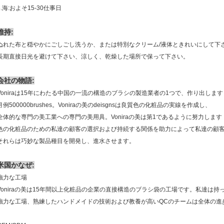
6.海:およそ15-30仕事日
維持:
ぬれた布と穏やかにごしごし洗うか、または特別なクリーム/液体ときれいにして下
長期直接日光を避けて下さい、涼しく、乾燥した場所で保って下さい。
会社の物語:
Voniraは15年にわたる中国の一流の構造のブラシの製造業者の1つで、作り出します
月例500000brushes。Voniraの美のdeisgnsは良質色の化粧品の実線を作成し、
全体的な専門の美工業への専門の美用具。Voniraの美は第1であるように努力します
色の化粧品のための私達の顧客の選択および持続する関係を助力によって私達の顧
それらは巧妙な製品種目を開発し、進水させます。
米国かなぜ:
強力な工場
Voniraの美は15年間以上化粧品の企業の直接構造のブラシ袋の工場です。私達は持
強力な工場、熟練したハンドメイドの技術および教養が高いQCのチームは全体の進