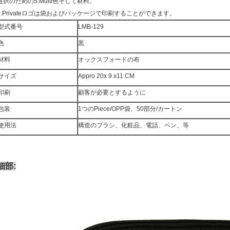
選択のための5.Multi色そして材料。
6.Privateロゴは袋およびパッケージで印刷することができます。
型式番号
LMB-129
色
黒
材料
オックスフォードの布
サイズ
Appro 20x 9 x11 CM
印刷
顧客が必要とするように
包装
1つのPiece/OPP袋、50部分/カートン
使用法
構造のブラシ、化粧品、電話、ペン、等
細部: