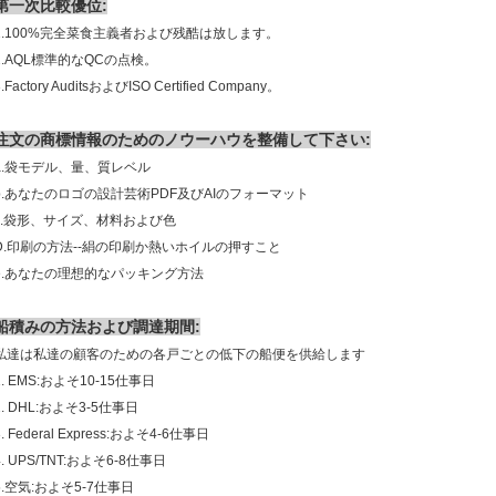
第一次比較優位:
1.100%完全菜食主義者および残酷は放します。
2.AQL標準的なQCの点検。
3.Factory AuditsおよびISO Certified Company。
注文の商標情報のためのノウーハウを整備して下さい:
a.袋モデル、量、質レベル
b.あなたのロゴの設計芸術PDF及びAIのフォーマット
c.袋形、サイズ、材料および色
D.印刷の方法--絹の印刷か熱いホイルの押すこと
e.あなたの理想的なパッキング方法
船積みの方法および調達期間:
私達は私達の顧客のための各戸ごとの低下の船便を供給します
1. EMS:およそ10-15仕事日
2. DHL:およそ3-5仕事日
3. Federal Express:およそ4-6仕事日
4. UPS/TNT:およそ6-8仕事日
5.空気:およそ5-7仕事日