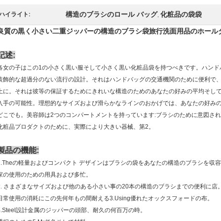
構造のブラシのロール バッグ
化粧品の袋袋
ハイライト:
,
良質の黒く小さい二重ジッパーの構造のブラシ袋旅行洗面用品のホール
記述:
各女の子はこの1の小さく黒い服そして小さく黒い化粧品袋を持つべきです。ハンド
装飾的な超過分のない流行の設計。それはハンドバッグの交通機関のために便利で
土に。それは彼等の保証するためにきれいな構造のためのあなたの好みの平均そし
入手の可能性。理想的なサイズおよび滑らかなラインのおかげでは、あなたの好み
どこでも。美容師は2つのコンパートメントを持っています:ブラシのために意図され
化粧品プロダクトのために、実際により大きい器械、第2。
製品の機能:
1.Theの軽量およびコンパクト デザインはブラシの袋をあなたの構造のブラシを収
家の使用のための用具および多忙。
2.
さまざまなサイズおよび他のある小さい事の20本の構造のブラシまでの便利に店
日常使用の消耗にこの先何年もの間耐える3.Using優れたオックスフォードの布。
4.Steel設計金属のジッパーの頭部、耐久の何百万の時。