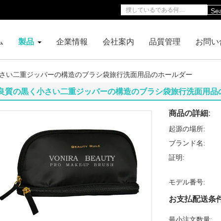
Se
ム
製品
企業情報
会社案内
品質管理
お問い
さい二重ジッパーの構造のブラシ袋旅行洗面用品のホールダー
良質の黒く小さい二重ジッパーの構造のブラシ袋旅行洗面用品
商品の詳細:
起源の場所:
ブランド名:
証明:
モデル番号:
お支払配送条件
最小注文数量: