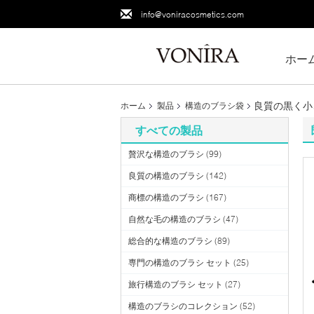
info@voniracosmetics.com
ホー
良質の黒く小
ホーム
製品
構造のブラシ袋
すべての製品
贅沢な構造のブラシ
(99)
良質の構造のブラシ
(142)
商標の構造のブラシ
(167)
自然な毛の構造のブラシ
(47)
総合的な構造のブラシ
(89)
専門の構造のブラシ セット
(25)
旅行構造のブラシ セット
(27)
構造のブラシのコレクション
(52)