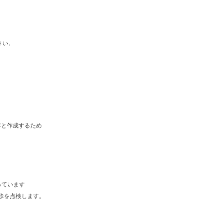
さい。
客と作成するため
っています
歩を点検します。