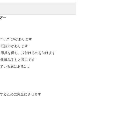
ダー
バッグにaがあります
、抵抗力があります
て用具を保ち、片付けるのを助けます
の化粧品手もと常にです
ている底にある1つ
容するために完全にさせます
。