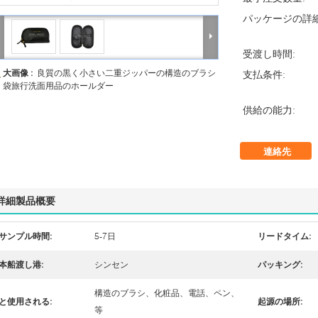
パッケージの詳細
受渡し時間:
大画像 :
良質の黒く小さい二重ジッパーの構造のブラシ
支払条件:
袋旅行洗面用品のホールダー
供給の能力:
連絡先
詳細製品概要
サンプル時間:
5-7日
リードタイム:
本船渡し港:
シンセン
パッキング:
構造のブラシ、化粧品、電話、ペン、
と使用される:
起源の場所:
等