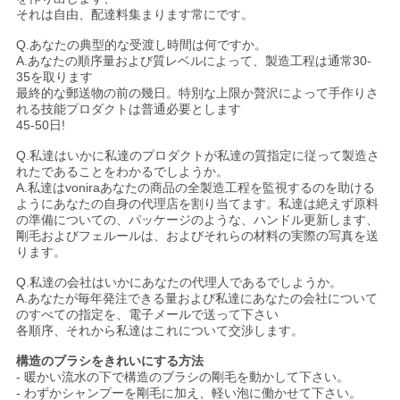
それは自由、配達料集まります常にです。
Q.あなたの典型的な受渡し時間は何ですか。
A.あなたの順序量および質レベルによって、製造工程は通常30-
35を取ります
最終的な郵送物の前の幾日。特別な上限か贅沢によって手作りさ
れる技能プロダクトは普通必要とします
45-50日!
Q.私達はいかに私達のプロダクトが私達の質指定に従って製造さ
れたであることをわかるでしようか。
A.私達はvoniraあなたの商品の全製造工程を監視するのを助ける
ようにあなたの自身の代理店を割り当てます。私達は絶えず原料
の準備についての、パッケージのような、ハンドル更新します、
剛毛およびフェルールは、およびそれらの材料の実際の写真を送
ります。
Q.私達の会社はいかにあなたの代理人であるでしようか。
A.あなたが毎年発注できる量および私達にあなたの会社について
のすべての指定を、電子メールで送って下さい
各順序、それから私達はこれについて交渉します。
構造のブラシをきれいにする方法
- 暖かい流水の下で構造のブラシの剛毛を動かして下さい。
- わずかシャンプーを剛毛に加え、軽い泡に働かせて下さい。