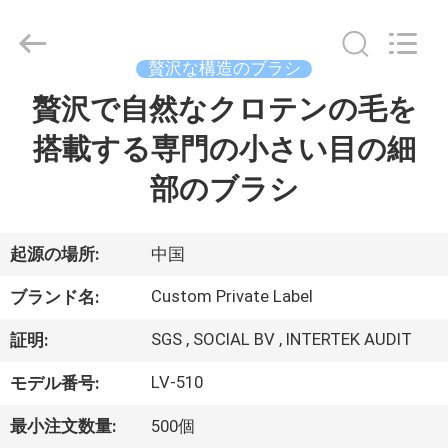
者.
Copyright
©
2017
-
贅沢な構造のブラシ
2026
Changsha
Chanmy
贅沢で自然なクロテンの毛を
家
Cosmetics
Co.,
Ltd.
搭載する専門の小さい目の細
All
Rights
プ
Reserved.
部のブラシ
ロ
ダ
起源の場所:
中国
ク
Custom Private Label
ブランド名:
ト
SGS , SOCIAL BV , INTERTEK AUDIT
証明:
LV-510
モデル番号:
私
最小注文数量:
500個