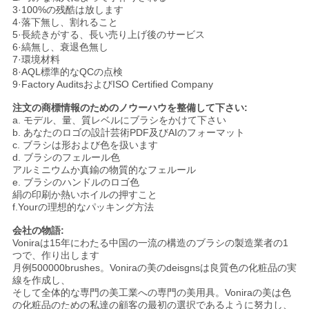
3·100%の残酷は放します
4·落下無し、割れること
5·長続きがする、長い売り上げ後のサービス
6·縞無し、衰退色無し
7·環境材料
8·AQL標準的なQCの点検
9·Factory AuditsおよびISO Certified Company
注文の商標情報のためのノウーハウを整備して下さい:
a. モデル、量、質レベルにブラシをかけて下さい
b. あなたのロゴの設計芸術PDF及びAIのフォーマット
c. ブラシは形および色を扱います
d. ブラシのフェルール色
アルミニウムか真鍮の物質的なフェルール
e. ブラシのハンドルのロゴ色
絹の印刷か熱いホイルの押すこと
f.Yourの理想的なパッキング方法
会社の物語:
Voniraは15年にわたる中国の一流の構造のブラシの製造業者の1
つで、作り出します
月例500000brushes。Voniraの美のdeisgnsは良質色の化粧品の実
線を作成し、
そして全体的な専門の美工業への専門の美用具。Voniraの美は色
の化粧品のための私達の顧客の最初の選択であるように努力し、