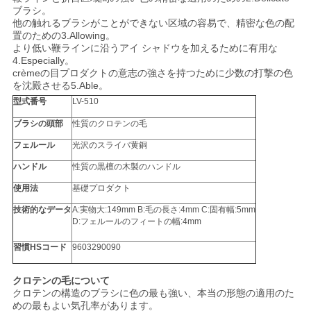
ブラシ。
他の触れるブラシがことができない区域の容易で、精密な色の配
置のための3.Allowing。
より低い鞭ラインに沿うアイ シャドウを加えるために有用な
4.Especially。
crèmeの目プロダクトの意志の強さを持つために少数の打撃の色
を沈殿させる5.Able。
型式番号
LV-510
ブラシの頭部
性質のクロテンの毛
フェルール
光沢のスライバ黄銅
ハンドル
性質の黒檀の木製のハンドル
使用法
基礎プロダクト
技術的なデータ
A:実物大:149mm B:毛の長さ:4mm C:固有幅:5mm
D:フェルールのフィートの幅:4mm
習慣HSコード
9603290090
クロテンの毛について
クロテンの構造のブラシに色の最も強い、本当の形態の適用のた
めの最もよい気孔率があります。