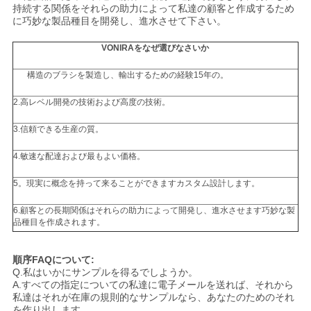
持続する関係をそれらの助力によって私達の顧客と作成するため
に巧妙な製品種目を開発し、進水させて下さい。
VONIRAをなぜ選びなさいか
構造のブラシを製造し、輸出するための経験15年の。
2.高レベル開発の技術および高度の技術。
3.信頼できる生産の質。
4.敏速な配達および最もよい価格。
5。現実に概念を持って来ることができますカスタム設計します。
6.顧客との長期関係はそれらの助力によって開発し、進水させます巧妙な製
品種目を作成されます。
順序FAQについて:
Q.私はいかにサンプルを得るでしようか。
A.すべての指定についての私達に電子メールを送れば、それから
私達はそれが在庫の規則的なサンプルなら、あなたのためのそれ
を作り出します、