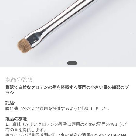
質
管
理
地
図
製品の説明
PRIVACY
贅沢で自然なクロテンの毛を搭載する専門の小さい目の細部のブ
POLICY
ラシ
記述:
瞼に薄いのおよび適用を提供するように設計しました。
製品の機能:
1
。膚触りがよいクロテンの剛毛は適用のための堅固のちょうど
右の量を提供します。
鞭ラインと折目区域間の強い色の精密な適用のための2.Delicate