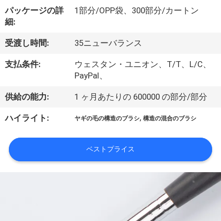
達
パッケージの詳
1部分/OPP袋、300部分/カートン
に
細:
つ
受渡し時間:
35ニューバランス
い
支払条件:
ウェスタン・ユニオン、T/T、L/C、
て
PayPal、
供給の能力:
1 ヶ月あたりの 600000 の部分/部分
工
,
ハイライト:
ヤギの毛の構造のブラシ
構造の混合のブラシ
場
旅
ベストプライス
行
品