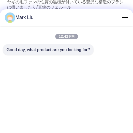
ヤギの毛ファンの性質の黒檀が付いている贅沢な構造のブラシ
は扱いましたり/真鍮のフェルール
Mark Liu
柔らかく、密な焦茶XGFのヤギの毛を驚かせることの贅沢な斜
めの粉の構造のブラシ
12:42 PM
超デラックスな性質のクロテンの毛を搭載する贅沢な芸術家の
基礎ブラシ
Good day, what product are you looking for?
人気カテゴリ
すべて
贅沢な構造のブラシ
良質の構造のブラシ
自然な毛の構造のブ
商標の構造のブラシ
ラシ
総合的な構造のブラ
専門の構造のブラシ 
シ
セット
旅行構造のブラシ セ
構造のブラシのコレ