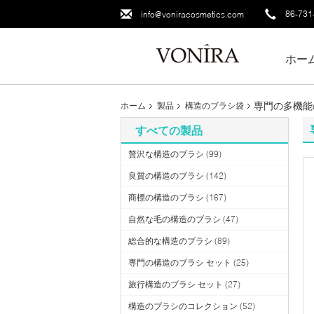
86-731
info@voniracosmetics.com
ホー
専門の多機能
ホーム
製品
構造のブラシ袋
すべての製品
贅沢な構造のブラシ
(99)
良質の構造のブラシ
(142)
商標の構造のブラシ
(167)
自然な毛の構造のブラシ
(47)
総合的な構造のブラシ
(89)
専門の構造のブラシ セット
(25)
旅行構造のブラシ セット
(27)
構造のブラシのコレクション
(52)