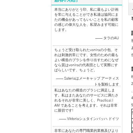
本当にありがとう印、私に最もよい計画
を常に与えることができ私達は協同にま
たの機会があってもいいことを私の顧客
の感じの偉大な人を、私望みます可能に
します。
—— タラのAU
ちょうど受け取られたvoniraの小包、そ
れは刺激的常にです、女性のための最も
よい構造のブラシを作り出すためになぜ
なら質はvoniraの代表団として実際にす
ばらしいです、ちょうど。
—— Sateriaはメーキャップ アーティス
トを製粉します
私はあなたの構造のブラシに満足しま
す。私はまたあなたのサービスに満たさ
れるそれが非常に美しく、Practical.I
AM であることを考えます。それは非常
に親切です!
—— Viktoriaシュタインバッハ ドイツ
非常にあなたの専門職業的業務及びより