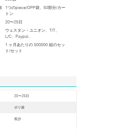
:
1つのpiece/OPP袋、50部分/カー
トン
20〜25日
ウェスタン・ユニオン、T/T、
L/C、Paypal、
1 ヶ月あたりの 500000 組のセッ
ト/セット
20〜25日
ポリ袋
長沙