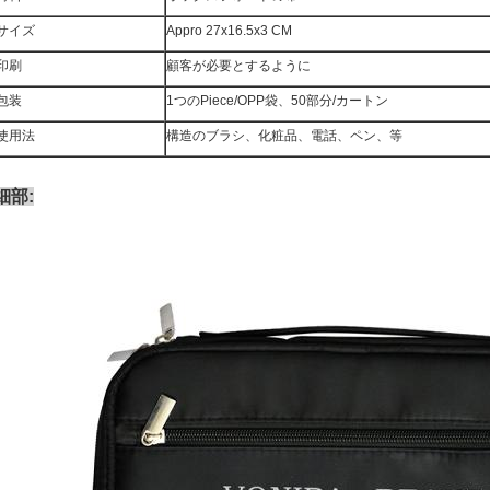
サイズ
Appro 27x16.5x3 CM
印刷
顧客が必要とするように
包装
1つのPiece/OPP袋、50部分/カートン
使用法
構造のブラシ、化粧品、電話、ペン、等
細部: