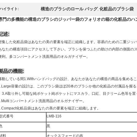
構造のブラシのロール バッグ
化粧品のブラシ袋
ハイライト:
,
専門の多機能の構造のブラシのジッパー袋のフォリオの箱の化粧品のハ
記述:
密集した化粧品袋はあなたの美の要素を端正に組織します。容易のための二重ジッ
あなたの構造項目にアクセスして下さい。ブラシを保つふたの助けの内部の側面の
便利。多コンパートメント洗面用品のオルガナイザー。
製品の機能:
移動している間1.Withハンドバッグの設計、あなたがあなたの構造の商品を集める
2.Large容量の設計は、このブラシ袋ほぼ20本のブラシか他の化粧品の付属品を握
、3.A取り外し可能な純ポケット純ポケットにマスカラ、口紅、目クリーム色等を置
4.Multiコンパートメント洗面用品のオルガナイザー。
5.Compact化粧品袋はあなたの美の要素を端正に組織します。
型式番号
LMB-116
色
黒
材料
オックスフォードの布