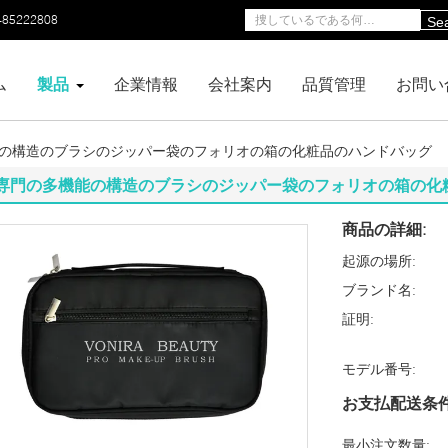
-85222808
Se
ム
製品
企業情報
会社案内
品質管理
お問い
の構造のブラシのジッパー袋のフォリオの箱の化粧品のハンドバッグ
専門の多機能の構造のブラシのジッパー袋のフォリオの箱の化
商品の詳細:
起源の場所:
ブランド名:
証明:
モデル番号:
お支払配送条件
最小注文数量: