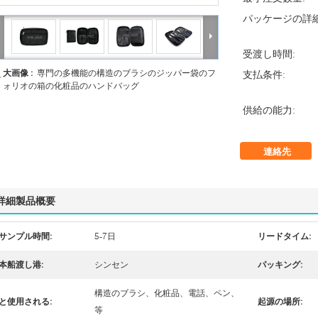
パッケージの詳細
受渡し時間:
大画像 :
専門の多機能の構造のブラシのジッパー袋のフ
支払条件:
ォリオの箱の化粧品のハンドバッグ
供給の能力:
連絡先
詳細製品概要
サンプル時間:
5-7日
リードタイム:
本船渡し港:
シンセン
パッキング:
構造のブラシ、化粧品、電話、ペン、
と使用される:
起源の場所:
等