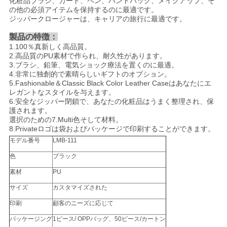
化粧品ブラシ、カード、ペン、ハンドバッグ、メイクアップ、そ
の他の必須アイテムを保持するのに最適です。
ジッパークロージャーは、キャリアの旅行に最適です。
製品の特徴：
1.100％真新しく高品質。
2.高品質のPU素材で作られ、耐久性があります。
3.ブラシ、鉛筆、電気ショック療法を置くのに最適。
4.非常に独創的で素晴らしいギフトのオプション。
5.Fashionable＆Classic Black Color Leather Caseはあなたにエ
レガントなスタイルを与えます。
6.安全なジッパー閉鎖で、あなたの化粧品はうまく整理され、保
護されます。
選択のための7.Multi色そして材料。
8.Privateロゴは袋およびパッケージで印刷することができます。
モデル番号
LMB-111
色
ブラック
素材
PU
サイズ
カスタマイズされた
印刷
顧客のニーズに応じて
パッケージング
1ピース/ OPPバッグ、50ピース/カートン