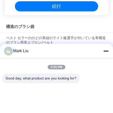
続行
構造のブラシ袋
ベスト セラーののどの革紐のライト級選手が付いている革構造
のブラシ用具エプロン/ベルト
Mark Liu
PUの筆箱の袋の波の縞のジッパーの閉鎖旅行化粧品の構造袋の
かわいいペンの文房具のホールダー
5:55 PM
専門の構造のブラシ ロール袋の洗面用品のホールダーのペンの
鉛筆の貯蔵袋
Good day, what product are you looking for?
人気カテゴリ
すべて
贅沢な構造のブラシ
良質の構造のブラシ