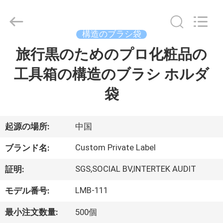
者.
Copyright
©
2017
-
構造のブラシ袋
2026
Changsha
Chanmy
旅行黒のためのプロ化粧品の
家
Cosmetics
Co.,
Ltd.
工具箱の構造のブラシ ホルダ
All
Rights
プ
Reserved.
袋
ロ
ダ
起源の場所:
中国
ク
Custom Private Label
ブランド名:
ト
SGS,SOCIAL BV,INTERTEK AUDIT
証明:
LMB-111
モデル番号:
私
最小注文数量:
500個