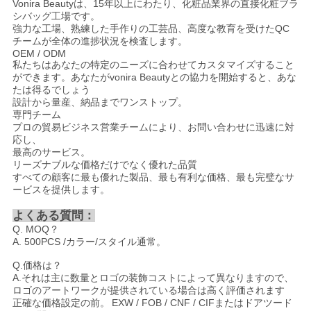
Vonira Beautyは、15年以上にわたり、化粧品業界の直接化粧ブラ
シバッグ工場です。
強力な工場、熟練した手作りの工芸品、高度な教育を受けたQC
チームが全体の進捗状況を検査します。
OEM / ODM
私たちはあなたの特定のニーズに合わせてカスタマイズすること
ができます。あなたがvonira Beautyとの協力を開始すると、あな
たは得るでしょう
設計から量産、納品までワンストップ。
専門チーム
プロの貿易ビジネス営業チームにより、お問い合わせに迅速に対
応し、
最高のサービス。
リーズナブルな価格だけでなく優れた品質
すべての顧客に最も優れた製品、最も有利な価格、最も完璧なサ
ービスを提供します。
よくある質問：
Q. MOQ？
A. 500PCS /カラー/スタイル通常。
Q.価格は？
A.それは主に数量とロゴの装飾コストによって異なりますので、
ロゴのアートワークが提供されている場合は高く評価されます
正確な価格設定の前。
EXW / FOB / CNF / CIFまたはドアツード