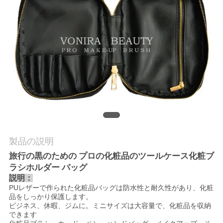
質
管
理
地
図
PRIVACY
製品の説明
POLICY
旅行の黒のための
プロの化粧品のツールケース化粧ブ
ラシホルダー
バッグ
説明：
PUレザーで作られた化粧品バッグは防水性と耐久性があり、化粧
品をしっかり保護します。
ビジネス、休暇、ジムに。ミニサイズは大容量で、化粧品を収納
できます