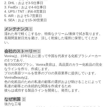
2. DHL：およそ3-5仕事日
3. FedEx：およそ4-6仕事日
4. UPS / TNT：約6-8営業日
5. AIR：およそ5-7営業日
6. SEA：およそ15-30営業日
メンテナンス：
濡れた布で軽くこするか、特殊なクリーム/液体で拭き取ります。
長期間直射日光を避け、涼しく乾燥した場所に保管してくださ
い。
会社のストーリー：
Voniraは、15年以上に渡って中国を代表する化粧ブラシメーカー
の1つであり、
毎月500000ブラシ。Vonira美容は、高品質のカラー化粧品の完全
なラインを作り、作成します。
プロの美容ツールを世界のプロの美容業界に提供しています。
VoniraBeautyは、
色の化粧品のための私達の顧客の選択および助けることによって
私達の顧客との永続的な関係を作成するため
彼らは成功する製品ラインを開発し、発売します。
なぜ米国
：
強力な工場