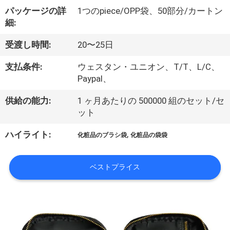
達
パッケージの詳
1つのpiece/OPP袋、50部分/カートン
に
細:
つ
受渡し時間:
20〜25日
い
支払条件:
ウェスタン・ユニオン、T/T、L/C、
て
Paypal、
供給の能力:
1 ヶ月あたりの 500000 組のセット/セ
ット
工
,
ハイライト:
場
化粧品のブラシ袋
化粧品の袋袋
旅
ベストプライス
行
品