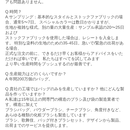
アも問題ありません。
Q.時間？
A.サンプリング：基本的なスタイルとストックファブリックの場
合、通常5〜7日。
スペシャルカラーは数日かかりますが、
生地か複雑な様式。別の量の大量生産：サンプル承認の20〜25日
および
ストックファブリックを使用した場合は、レシートを入金しま
す。
特別な染料の生地のための35-45日。急いで/緊急の出荷があ
る場合、
正式な注文の前に、できるだけ早くお客様からアドバイスをいた
だければ幸いです。
私たちはすべてを試してみます
より早い生産時間をプッシュするのが最善です。
Q.生産能力はどのくらいですか？
A.年間200万個のバッグ。
Q.貴社の工場ではバッグのみを生産していますか？
他にどんな製
品を作っていますか？
A.私達は15年以上の間専門の構造のブラシ及び袋の製造業者で
す。構造に加えて
ブラシバッグ、パウダーブラシ、チークブラシ、角度付きなど、
あらゆる種類の化粧ブラシも製造しています
ブラシ、歌舞伎、バッグ付きブラシセット。デザインから製品、
出荷までのサービスを提供します。