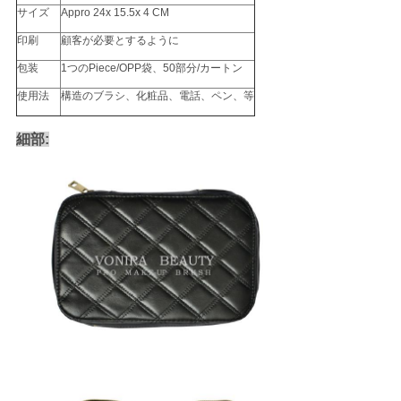
サイズ
Appro 24x 15.5x 4 CM
印刷
顧客が必要とするように
包装
1つのPiece/OPP袋、50部分/カートン
使用法
構造のブラシ、化粧品、電話、ペン、等
細部: