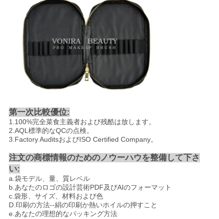
第一次比較優位:
1.100%完全菜食主義者および残酷は放します。
2.AQL標準的なQCの点検。
3.Factory AuditsおよびISO Certified Company。
注文の商標情報のためのノウーハウを整備して下さ
い:
a.袋モデル、量、質レベル
b.あなたのロゴの設計芸術PDF及びAIのフォーマット
c.袋形、サイズ、材料および色
D.印刷の方法--絹の印刷か熱いホイルの押すこと
e.あなたの理想的なパッキング方法