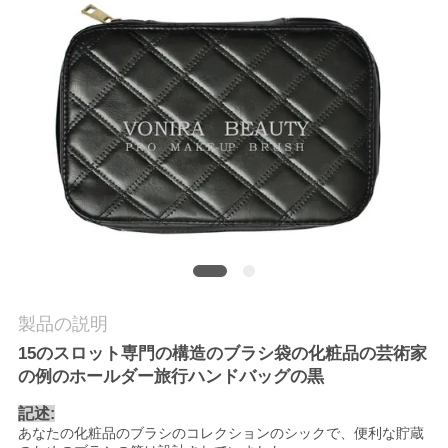
質
管
理
地
図
PRIVACY
POLICY
製品の説明
15のスロット専門の構造のブラシ袋の化粧品の芸術家
の例のホールダー旅行ハンドバッグの黒
記述:
あなたの化粧品のブラシのコレクションのシックで、便利な貯蔵