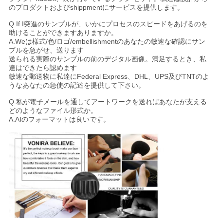
のプロダクトおよびshippmentにサービスを提供します。
Q.If I突進のサンプルが、いかにプロセスのスピードをあげるのを
助けることができますありますか。
A.Weは様式/色/ロゴ/embellishmentのあなたの敏速な確認にサン
プルを急がせ、送ります
送られる実際のサンプルの前のデジタル画像。満足するとき、私
達はできたら認めます
敏速な郵送物に私達にFederal Express、DHL、UPS及びTNTのよ
うなあなたの急使の記述を提供して下さい。
Q.私が電子メールを通してアートワークを送ればあなたが支える
どのようなファイル形式か。
A.AIのフォーマットは良いです。