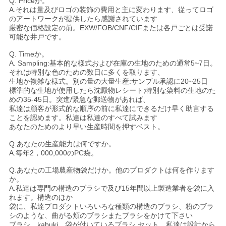
Q. Priceか。
A.それは量及びロゴの装飾の費用と主に変わります、従ってロゴ
のアートワークが提供したら感謝されています
厳密な価格設定の前。EXW/FOB/CNF/CIFまたは各戸ごとは受諾
可能な井戸です。
Q. Timeか。
A. Sampling:基本的な様式および在庫の生地のための通常5~7日。
それは特別な色のための数日に多くを取ります、
生地か複雑な様式。別の量の大量生産:サンプル承認に20~25日
標準的な生地が使用したら沈殿物レシート;特別な染料の生地のた
めの35-45日。突進/緊急な郵送物があれば、
私達は顧客が形式的な順序の前に私達にできるだけ早く助言する
ことを認めます。私達は私達のすべて試みます
あなたのためのより早い生産時間を押すベスト。
Q.あなたの生産能力は何ですか。
A.毎年2，000,000のPC袋。
Q.あなたの工場農産物袋だけか。他のプロダクトは何を作ります
か。
A.私達は専門の構造のブラシで及び15年間以上製造業者を袋に入
れます。構造のほか
袋に、私達プロダクトいろいろな種類の構造のブラシ、粉のブラ
シのような、曲がる頬のブラシまたブラシをかけて下さい
ブラシ、kabuki、袋が付いているブラシ セット。私達は設計から