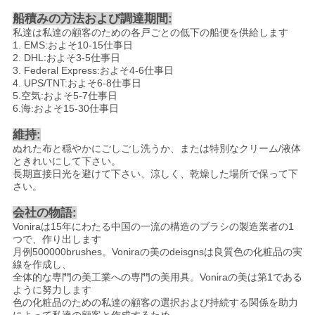
船積みの方法および調達期間:
私達は私達の顧客のための各戸ごとの低下の船便を供給します
1. EMS:およそ10-15仕事日
2. DHL:およそ3-5仕事日
3. Federal Express:およそ4-6仕事日
4. UPS/TNT:およそ6-8仕事日
5.空気:およそ5-7仕事日
6.海:およそ15-30仕事日
維持:
ぬれた布と穏やかにごしごし洗うか、または特別なクリーム/液体
ときれいにして下さい。
長期直接日光を避けて下さい、涼しく、乾燥した場所で保って下
さい。
会社の物語:
Voniraは15年にわたる中国の一流の構造のブラシの製造業者の1
つで、作り出します
月例500000brushes。Voniraの美のdeisgnsは良質色の化粧品の実
線を作成し、
全体的な専門の美工業への専門の美用具。Voniraの美は第1である
ように努力します
色の化粧品のための私達の顧客の選択および持続する関係を助力
によって私達の顧客と作成するため