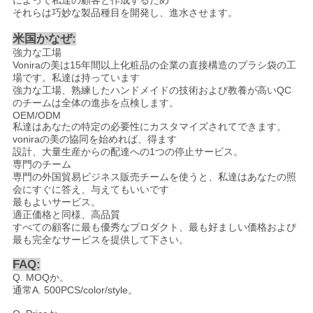
それらは巧妙な製品種目を開発し、進水させます。
米国かなぜ:
強力な工場
Voniraの美は15年間以上化粧品の企業の直接構造のブラシ袋の工
場です。私達は持っています
強力な工場、熟練したハンドメイドの技術および教養が高いQC
のチームは全体の進歩を点検します。
OEM/ODM
私達はあなたの特定の必要性にカスタマイズされてできます。
voniraの美の協同を始めれば、得ます
設計、大量生産からの配達への1つの停止サービス。
専門のチーム
専門の外国貿易ビジネス販売チームを使うと、私達はあなたの照
会にすぐに答え、与えてもいいです
最もよいサービス。
適正価格と同様、高品質
すべての顧客に最も優秀なプロダクト、最も好ましい価格および
最も完全なサービスを提供して下さい。
FAQ:
Q. MOQか。
通常A. 500PCS/color/style。