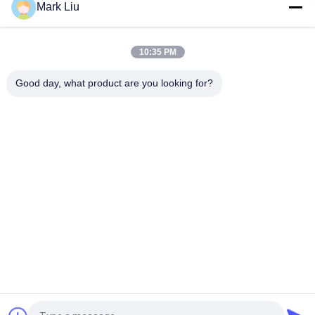
Mark Liu
PUの筆箱の袋の波の縞のジッパーの閉鎖旅行化粧品の構造袋の
かわいいペンの文房具のホールダー
10:35 PM
専門の構造のブラシ ロール袋の洗面用品のホールダーのペンの
鉛筆の貯蔵袋
Good day, what product are you looking for?
人気カテゴリ
すべて
贅沢な構造のブラシ
良質の構造のブラシ
自然な毛の構造のブ
商標の構造のブラシ
ラシ
総合的な構造のブラ
専門の構造のブラシ 
シ
セット
旅行構造のブラシ セ
構造のブラシのコレ
ット
クション