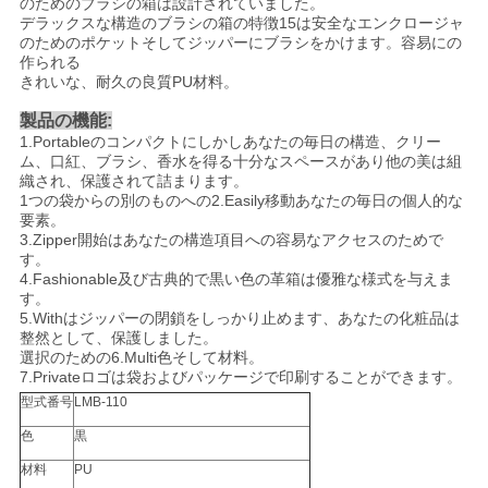
のためのブラシの箱は設計されていました。
デラックスな構造のブラシの箱の特徴15は安全なエンクロージャ
のためのポケットそしてジッパーにブラシをかけます。容易にの
作られる
きれいな、耐久の良質PU材料。
製品の機能:
1.Portableのコンパクトにしかしあなたの毎日の構造、クリー
ム、口紅、ブラシ、香水を得る十分なスペースがあり他の美は組
織され、保護されて詰まります。
1つの袋からの別のものへの2.Easily移動あなたの毎日の個人的な
要素。
3.Zipper開始はあなたの構造項目への容易なアクセスのためで
す。
4.Fashionable及び古典的で黒い色の革箱は優雅な様式を与えま
す。
5.Withはジッパーの閉鎖をしっかり止めます、あなたの化粧品は
整然として、保護しました。
選択のための6.Multi色そして材料。
7.Privateロゴは袋およびパッケージで印刷することができます。
型式番号
LMB-110
色
黒
材料
PU