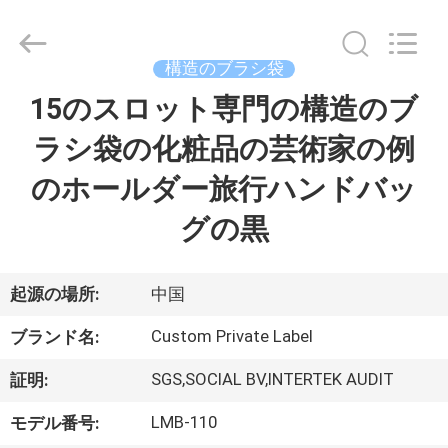
者.
Copyright
©
2017
-
構造のブラシ袋
2026
Changsha
Chanmy
15のスロット専門の構造のブ
家
Cosmetics
Co.,
Ltd.
ラシ袋の化粧品の芸術家の例
All
Rights
プ
Reserved.
のホールダー旅行ハンドバッ
ロ
グの黒
ダ
ク
起源の場所:
中国
ト
Custom Private Label
ブランド名:
SGS,SOCIAL BV,INTERTEK AUDIT
証明:
私
LMB-110
モデル番号: