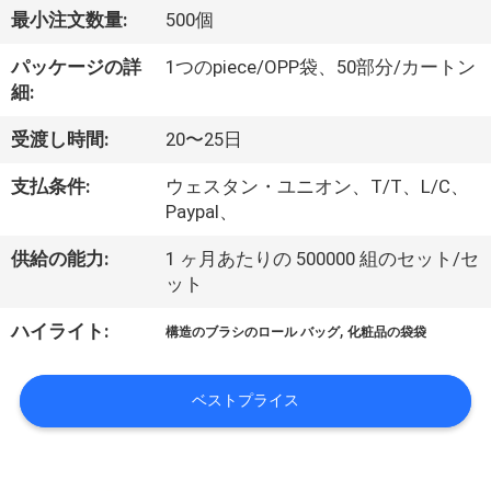
達
最小注文数量:
500個
に
パッケージの詳
1つのpiece/OPP袋、50部分/カートン
つ
細:
い
受渡し時間:
20〜25日
て
支払条件:
ウェスタン・ユニオン、T/T、L/C、
Paypal、
工
供給の能力:
1 ヶ月あたりの 500000 組のセット/セ
ット
場
,
ハイライト:
旅
構造のブラシのロール バッグ
化粧品の袋袋
行
ベストプライス
品