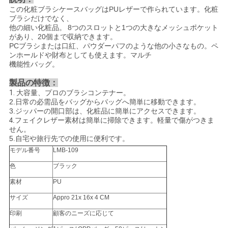
この化粧ブラシケースバッグはPUレザーで作られています。化粧
ブラシだけでなく、
他の細い化粧品。
8つのスロットと1つの大きなメッシュポケット
があり、20個まで収納できます。
PCブラシまたは口紅、パウダーパフのような他の小さなもの。ペ
ンホールドや財布としても使えます。マルチ
機能性バッグ。
製品の特徴：
1.
大容量、プロのブラシコンテナー。
2.日常の必需品をバッグからバッグへ簡単に移動できます。
3.ジッパーの開口部は、化粧品に簡単にアクセスできます。
フェイクレザー素材は簡単に掃除できます。軽量で傷がつきま
4.
せん。
5.自宅や旅行先での使用に便利です。
モデル番号
LMB-109
色
ブラック
素材
PU
サイズ
Appro 21x 16x 4 CM
印刷
顧客のニーズに応じて