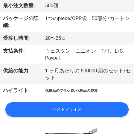
達
最小注文数量:
500個
に
パッケージの詳
1つのpiece/OPP袋、50部分/カートン
つ
細:
い
受渡し時間:
20〜25日
て
支払条件:
ウェスタン・ユニオン、T/T、L/C、
Paypal、
工
供給の能力:
1 ヶ月あたりの 500000 組のセット/セ
ット
場
,
ハイライト:
旅
化粧品のブラシ袋
化粧品の袋袋
行
ベストプライス
品