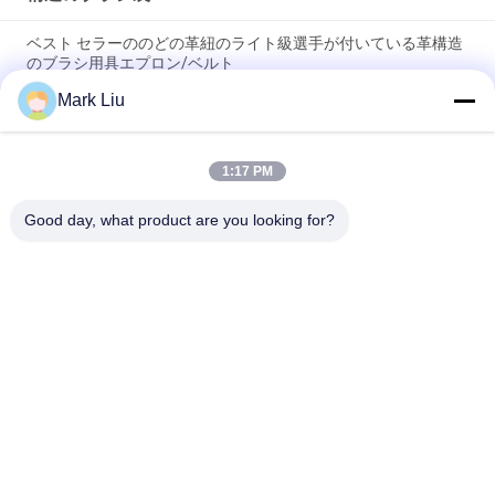
ベスト セラーののどの革紐のライト級選手が付いている革構造
のブラシ用具エプロン/ベルト
Mark Liu
PUの筆箱の袋の波の縞のジッパーの閉鎖旅行化粧品の構造袋の
かわいいペンの文房具のホールダー
1:17 PM
専門の構造のブラシ ロール袋の洗面用品のホールダーのペンの
鉛筆の貯蔵袋
Good day, what product are you looking for?
人気カテゴリ
すべて
贅沢な構造のブラシ
良質の構造のブラシ
自然な毛の構造のブ
商標の構造のブラシ
ラシ
総合的な構造のブラ
専門の構造のブラシ 
シ
セット