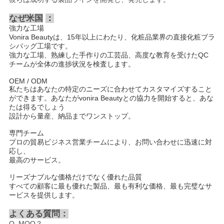
なぜ米国
：
強力な工場
Vonira Beautyは、15年以上にわたり、化粧品業界の直接化粧ブラ
シバッグ工場です。
強力な工場、熟練した手作りの工芸品、高度な教育を受けたQC
チームが全体の進捗状況を検査します。
OEM / ODM
私たちはあなたの特定のニーズに合わせてカスタマイズすること
ができます。あなたがvonira Beautyとの協力を開始すると、あな
たは得るでしょう
設計から量産、納品までワンストップ。
専門チーム
プロの貿易ビジネス営業チームにより、お問い合わせに迅速に対
応し、
最高のサービス。
リーズナブルな価格だけでなく優れた品質
すべての顧客に最も優れた製品、最も有利な価格、最も完璧なサ
ービスを提供します。
よくある質問：
Q. MOQ？