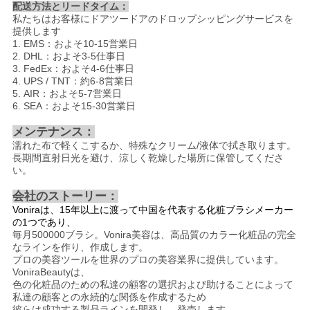
配送方法とリードタイム：
私たちはお客様にドアツードアのドロップシッピングサービスを
提供します
1. EMS：およそ10-15営業日
2. DHL：およそ3-5仕事日
3. FedEx：およそ4-6仕事日
4. UPS / TNT：約6-8営業日
5. AIR：およそ5-7営業日
6. SEA：およそ15-30営業日
メンテナンス：
濡れた布で軽くこするか、特殊なクリーム/液体で拭き取ります。
長期間直射日光を避け、涼しく乾燥した場所に保管してくださ
い。
会社のストーリー：
Voniraは、15年以上に渡って中国を代表する化粧ブラシメーカー
の1つであり、
毎月500000ブラシ。Vonira美容は、高品質のカラー化粧品の完全
なラインを作り、作成します。
プロの美容ツールを世界のプロの美容業界に提供しています。
VoniraBeautyは、
色の化粧品のための私達の顧客の選択および助けることによって
私達の顧客との永続的な関係を作成するため
彼らは成功する製品ラインを開発し、発売します。