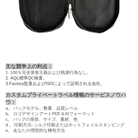
主な競争上の利点：
1.
100％完全菜食主義および残虐行為なし。
2.
AQL標準QC検査。
3.Factory監査およびISOによって証明される会社。
カスタムプライベートラベル情報のサービスノウハ
ウ：
a。
バッグモデル、数量、品質レベル
b。
ロゴデザインアートPDF＆AIフォーマット
c。
バッグの形状、サイズ、素材、色
d
。
印刷方法-
シルク印刷またはホットフォイルスタンピング
e。
あなたの理想的な梱包方法