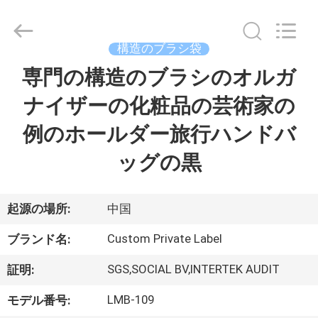
者.
Copyright
©
2017
-
構造のブラシ袋
2026
Changsha
Chanmy
専門の構造のブラシのオルガ
家
Cosmetics
Co.,
Ltd.
ナイザーの化粧品の芸術家の
All
Rights
プ
Reserved.
例のホールダー旅行ハンドバ
ロ
ッグの黒
ダ
ク
起源の場所:
中国
ト
Custom Private Label
ブランド名:
SGS,SOCIAL BV,INTERTEK AUDIT
証明:
私
LMB-109
モデル番号: