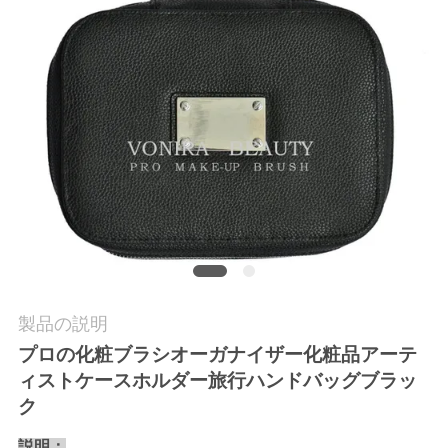
質
管
理
地
図
PRIVACY
POLICY
製品の説明
プロの化粧ブラシオーガナイザー化粧品アーテ
ィストケースホルダー旅行ハンドバッグブラッ
ク
説明：