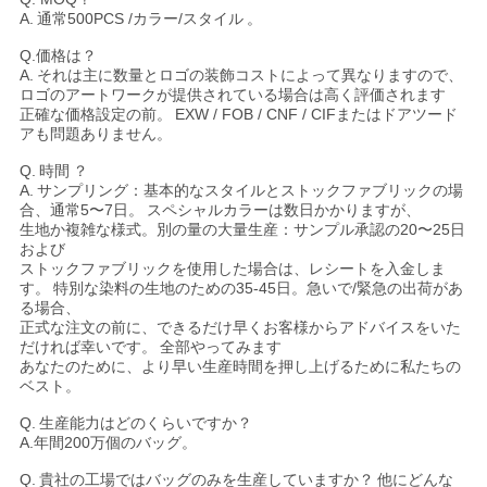
A.
通常500PCS /カラー/スタイル
。
Q.価格は？
A.
それは主に数量とロゴの装飾コストによって異なりますので、
ロゴのアートワークが提供されている場合は高く評価されます
正確な価格設定の前。
EXW / FOB / CNF / CIFまたはドアツード
アも問題ありません。
Q.
時間
？
A.
サンプリング：基本的なスタイルとストックファブリックの場
合、通常5〜7日。
スペシャルカラーは数日かかりますが、
生地か複雑な様式。別の量の大量生産：サンプル承認の20〜25日
および
ストックファブリックを使用した場合は、レシートを入金しま
す。
特別な染料の生地のための35-45日。急いで/緊急の出荷があ
る場合、
正式な注文の前に、できるだけ早くお客様からアドバイスをいた
だければ幸いです。
全部やってみます
あなたのために、より早い生産時間を押し上げるために私たちの
ベスト。
Q.
生産能力はどのくらいですか？
A.
年間200万個のバッグ。
Q.
貴社の工場ではバッグのみを生産していますか？
他にどんな