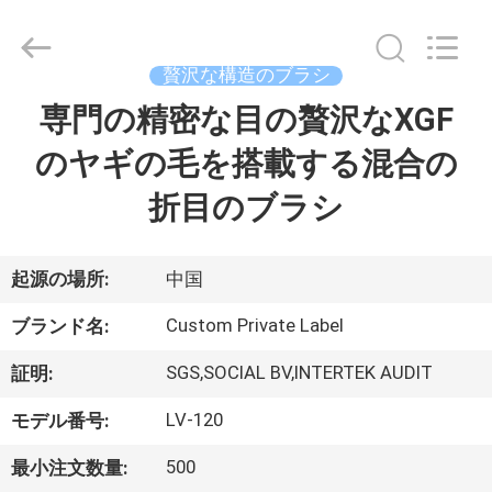
者.
Copyright
©
2017
-
贅沢な構造のブラシ
2026
Changsha
Chanmy
専門の精密な目の贅沢なXGF
家
Cosmetics
Co.,
Ltd.
のヤギの毛を搭載する混合の
All
Rights
プ
Reserved.
折目のブラシ
ロ
ダ
起源の場所:
中国
ク
Custom Private Label
ブランド名:
ト
SGS,SOCIAL BV,INTERTEK AUDIT
証明:
LV-120
モデル番号:
私
500
最小注文数量: