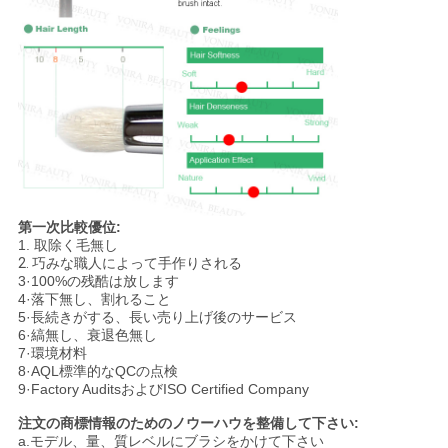
第一次比較優位:
1.
取除く毛無し
2.
巧みな職人によって手作りされる
3·100%の残酷は放します
4·落下無し、割れること
5·長続きがする、長い売り上げ後のサービス
6·縞無し、衰退色無し
7·環境材料
8·AQL標準的なQCの点検
9·Factory AuditsおよびISO Certified Company
注文の商標情報のためのノウーハウを整備して下さい:
a.モデル、量、質レベルにブラシをかけて下さい