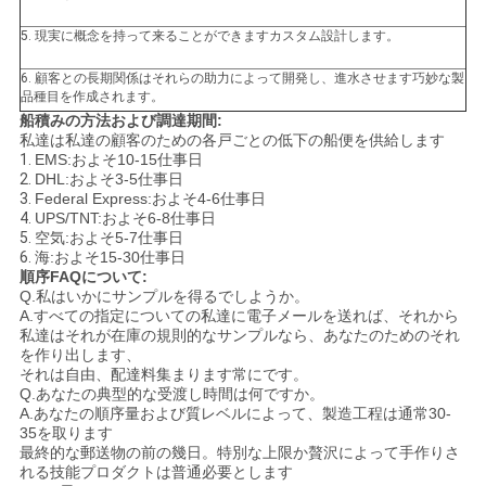
5.
現実に概念を持って来ることができますカスタム設計します。
6.
顧客との長期関係はそれらの助力によって開発し、進水させます巧妙な製
品種目を作成されます。
船積みの方法および調達期間:
私達は私達の顧客のための各戸ごとの低下の船便を供給します
1.
EMS:およそ10-15仕事日
2.
DHL:およそ3-5仕事日
3.
Federal Express:およそ4-6仕事日
4.
UPS/TNT:およそ6-8仕事日
5.
空気:およそ5-7仕事日
6.
海:およそ15-30仕事日
順序FAQについて:
Q.私はいかにサンプルを得るでしようか。
A.すべての指定についての私達に電子メールを送れば、それから
私達はそれが在庫の規則的なサンプルなら、あなたのためのそれ
を作り出します、
それは自由、配達料集まります常にです。
Q.あなたの典型的な受渡し時間は何ですか。
A.あなたの順序量および質レベルによって、製造工程は通常30-
35を取ります
最終的な郵送物の前の幾日。特別な上限か贅沢によって手作りさ
れる技能プロダクトは普通必要とします