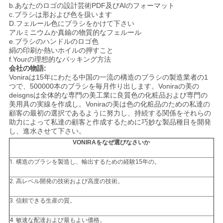
b.あなたのロゴの設計芸術PDF及びAIのフォーマット
c.ブラシは形および色を扱います
D.フェルール色にブラシをかけて下さい
アルミニウムか真鍮の物質的なフェルール
e.ブラシのハンドルのロゴ色
絹の印刷か熱いホイルの押すこと
f.Yourの理想的なパッキング方法
会社の物語:
Voniraは15年にわたる中国の一流の構造のブラシの製造業者の1
つで、500000本のブラシを毎月作り出します。Voniraの美の
deisgnsは全体的な専門の美工業に良質色の化粧品および専門の
美用具の実線を作成し。Voniraの美は色の化粧品のための私達の
顧客の最初の選択であるように努力し、持続する関係をそれらの
助力によって私達の顧客と作成するために巧妙な製品種目を開発
し、進水させて下さい。
VONIRAをなぜ選びなさいか
1.
構造のブラシを製造し、輸出するための経験15年の。
2.
高レベル開発の技術および高度の技術。
3.
信頼できる生産の質。
4.
敏速な配達および最もよい価格。