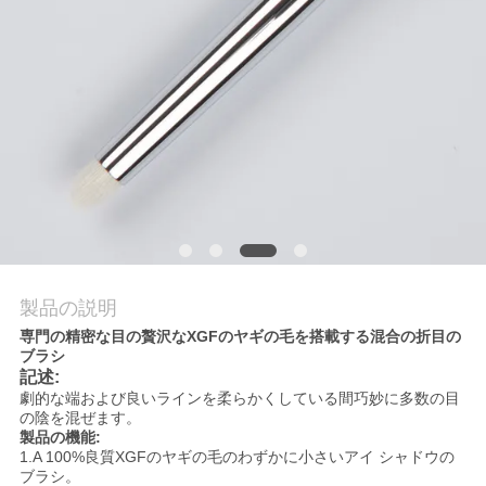
質
管
理
地
図
PRIVACY
製品の説明
POLICY
専門の精密な目の贅沢なXGFのヤギの毛を搭載する混合の折目の
ブラシ
記述:
劇的な端および良いラインを柔らかくしている間巧妙に多数の目
の陰を混ぜます。
製品の機能:
1.A 100%良質XGFのヤギの毛のわずかに小さいアイ シャドウの
ブラシ。