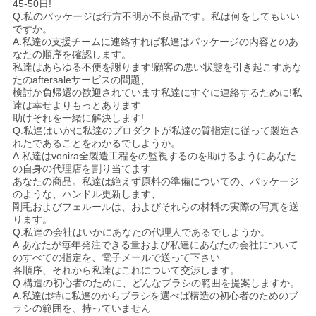
45-50日!
Q.私のパッケージは行方不明か不良品です。私は何をしてもいい
ですか。
A.私達の支援チームに連絡すれば私達はパッケージの内容とのあ
なたの順序を確認します。
私達はあらゆる不便を謝ります!顧客の悪い状態を引き起こすあな
たのaftersaleサービスの問題、
検討か負帰還の歓迎されています私達にすぐに連絡するために!私
達は幸せよりもっとあります
助けそれを一緒に解決します!
Q.私達はいかに私達のプロダクトが私達の質指定に従って製造さ
れたであることをわかるでしようか。
A.私達はvonira全製造工程をの監視するのを助けるようにあなた
の自身の代理店を割り当てます
あなたの商品。私達は絶えず原料の準備についての、パッケージ
のような、ハンドル更新します、
剛毛およびフェルールは、およびそれらの材料の実際の写真を送
ります。
Q.私達の会社はいかにあなたの代理人であるでしようか。
A.あなたが毎年発注できる量および私達にあなたの会社について
のすべての指定を、電子メールで送って下さい
各順序、それから私達はこれについて交渉します。
Q.構造の初心者のために、どんなブラシの範囲を提案しますか。
A.私達は特に私達のからブラシを選べば構造の初心者のためのブ
ラシの範囲を、持っていません