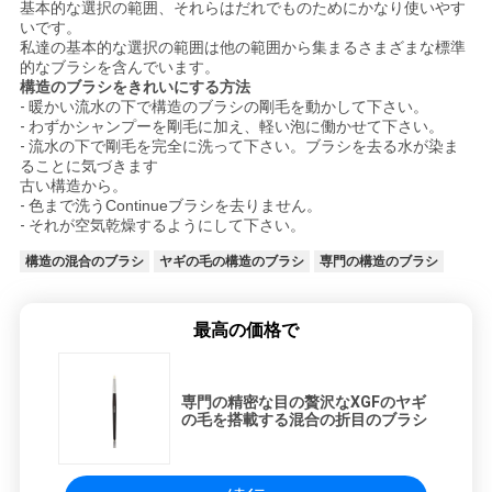
基本的な選択の範囲、それらはだれでものためにかなり使いやす
いです。
私達の基本的な選択の範囲は他の範囲から集まるさまざまな標準
的なブラシを含んでいます。
構造のブラシをきれいにする方法
-
暖かい流水の下で構造のブラシの剛毛を動かして下さい。
-
わずかシャンプーを剛毛に加え、軽い泡に働かせて下さい。
-
流水の下で剛毛を完全に洗って下さい。ブラシを去る水が染ま
ることに気づきます
古い構造から。
-
色まで洗うContinueブラシを去りません。
-
それが空気乾燥するようにして下さい。
構造の混合のブラシ
ヤギの毛の構造のブラシ
専門の構造のブラシ
最高の価格で
専門の精密な目の贅沢なXGFのヤギ
の毛を搭載する混合の折目のブラシ