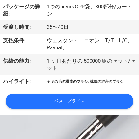
達
パッケージの詳
1つのpiece/OPP袋、300部分/カート
に
細:
ン
つ
受渡し時間:
35〜40日
い
支払条件:
ウェスタン・ユニオン、T/T、L/C、
て
Paypal、
供給の能力:
1 ヶ月あたりの 500000 組のセット/セ
ット
工
,
ハイライト:
場
ヤギの毛の構造のブラシ
構造の混合のブラシ
旅
ベストプライス
行
品