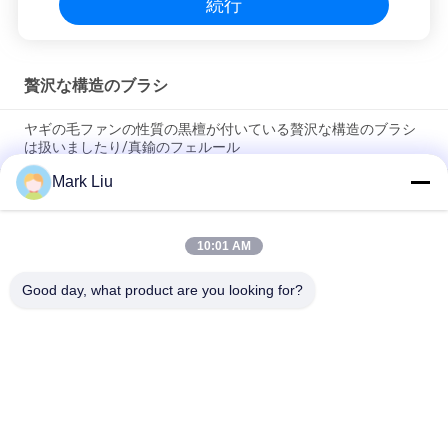
続行
贅沢な構造のブラシ
ヤギの毛ファンの性質の黒檀が付いている贅沢な構造のブラシ
は扱いましたり/真鍮のフェルール
Mark Liu
柔らかく、密な焦茶XGFのヤギの毛を驚かせることの贅沢な斜
めの粉の構造のブラシ
10:01 AM
超デラックスな性質のクロテンの毛を搭載する贅沢な芸術家の
基礎ブラシ
Good day, what product are you looking for?
人気カテゴリ
すべて
贅沢な構造のブラシ
良質の構造のブラシ
自然な毛の構造のブ