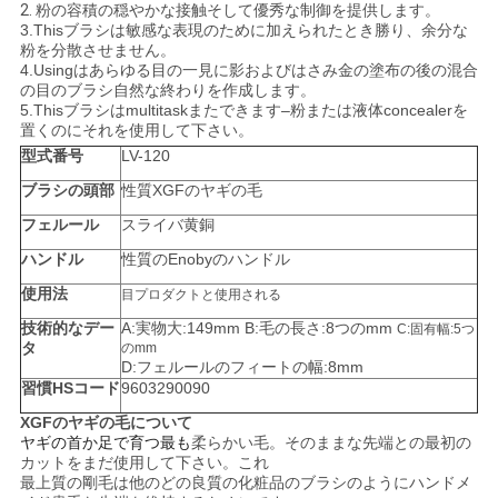
2.
粉の容積の穏やかな接触そして優秀な制御を提供します。
3.Thisブラシは敏感な表現のために加えられたとき勝り、余分な
粉を分散させません。
4.Usingはあらゆる目の一見に影およびはさみ金の塗布の後の混合
の目のブラシ自然な終わりを作成します。
5.Thisブラシはmultitaskまたできます–粉または液体concealerを
置くのにそれを使用して下さい。
型式番号
LV-120
ブラシの頭部
性質XGFのヤギの毛
フェルール
スライバ黄銅
ハンドル
性質のEnobyのハンドル
使用法
目プロダクトと使用される
技術的なデー
A:実物大:149mm B:毛の長さ:8つのmm
C:固有幅:5つ
タ
のmm
D:フェルールのフィートの幅:8mm
習慣HSコード
9603290090
XGFのヤギの毛について
ヤギの首か足で育つ最も
柔らかい毛。そのままな先端との最初の
カットをまだ使用して下さい。これ
最上質の剛毛は他のどの良質の化粧品のブラシのようにハンドメ