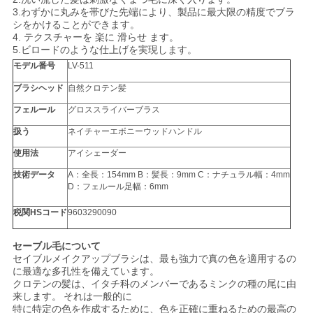
3.わずかに丸みを帯びた先端により、製品に最大限の精度でブラ
シをかけることができます。
4.
テクスチャーを
楽に
滑らせ
ます。
5.ビロードのような仕上げを実現します。
モデル番号
LV-511
ブラシヘッド
自然クロテン髪
フェルール
グロススライバーブラス
扱う
ネイチャーエボニーウッドハンドル
使用法
アイシェーダー
技術データ
A：全長：154mm B：髪長：9mm C：ナチュラル幅：4mm
D：フェルール足幅：6mm
税関HSコード
9603290090
セーブル毛について
セイブルメイクアップブラシは、最も強力で真の色を適用するの
に最適な多孔性を備えています。
クロテンの髪は、イタチ科のメンバーであるミンクの種の尾に由
来します。
それは一般的に
特に特定の色を作成するために、色を正確に重ねるための最高の