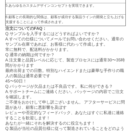
5.あらゆるカスタムデザインコンセプトを実現できます。
6.顧客との長期的な関係は、顧客が成功する製品ラインの開発と立ち上げを
支援することによって作成されます。
注文についてのFAQ：
Q.サンプルを入手するにはどうすればよいですか？
A.すべての仕様についてメールでお問い合わせください。通常の
サンプル在庫であれば、お客様に代わって作成します。
常に無料で、配送料がかかります。
Q.通常の納期は何ですか？
A.注文量と品質レベルに応じて、製造プロセスには通常30〜35時
間がかかります
最終出荷までの日数。特別なハイエンドまたは豪華な手作りの職
人の製品は通常必要です
45〜50日！
Q.パッケージが欠品または不良品です。
私に何ができる？
A.サポートチームにご連絡ください。パッケージの内容でご注文
を確認します。
ご不便をおかけして申し訳ございません。
アフターサービスに問
題があり、顧客に悪影響を及ぼす
レビューや否定的なフィードバック、あなたはすぐに私達に連絡
することを歓迎します！
あなたが一緒にそれを解決するのに役立ちます！
Q.製品が当社の品質仕様に従って製造されていることをどのよう