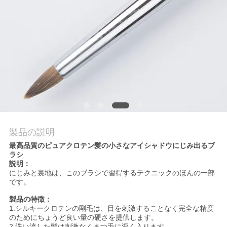
質
管
理
地
図
製品の説明
PRIVACY
最高品質のピュアクロテン髪の小さなアイシャドウにじみ出るブ
POLICY
ラシ
説明：
にじみと裏地は、このブラシで習得するテクニックのほんの一部
です。
製品の特徴：
1.シルキークロテンの剛毛は、目を刺激することなく完全な精度
のためにちょうど良い量の硬さを提供します。
2.洗い流した髪は刺激なくまつ毛に深く入ります。