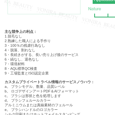
主な競争上の利点：
1.脱毛なし
2.熟練した職人による手作り
3・100％の残虐行為なし
4・脱落、割れなし
5・長続きがする、長い売り上げ後のサービス
6・縞なし、退色なし
7・環境材料
8・AQL標準QC検査
9・工場監査とISO認定企業
カスタムプライベートラベル情報のサービスノウハウ：
a。
ブラシモデル、数量、品質レベル
b。
ロゴデザインアートPDF＆AIフォーマット
c。
ブラシは形状と色を処理します
d。
ブラシフェルールカラー
アルミニウムまたは真鍮素材のフェルール
e。
ブラシハンドルのロゴカラー
シルク印刷またはホットフォイルスタンピング