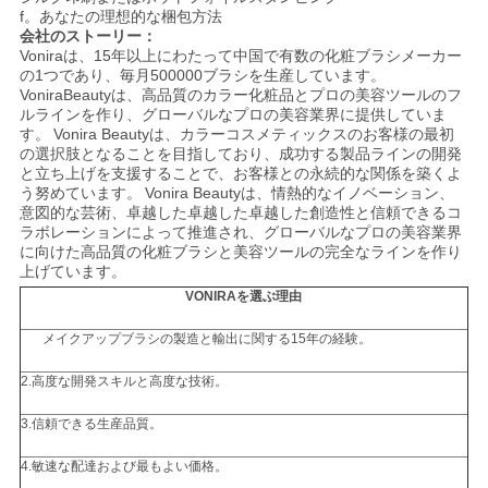
f。あなたの理想的な梱包方法
会社のストーリー：
Voniraは、15年以上にわたって中国で有数の化粧ブラシメーカー
の1つであり、毎月500000ブラシを生産しています。
VoniraBeautyは、高品質のカラー化粧品とプロの美容ツールのフ
ルラインを作り、グローバルなプロの美容業界に提供していま
す。
Vonira Beautyは、カラーコスメティックスのお客様の最初
の選択肢となることを目指しており、成功する製品ラインの開発
と立ち上げを支援することで、お客様との永続的な関係を築くよ
う努めています。
Vonira Beautyは、情熱的なイノベーション、
意図的な芸術、卓越した卓越した卓越した創造性と信頼できるコ
ラボレーションによって推進され、グローバルなプロの美容業界
に向けた高品質の化粧ブラシと美容ツールの完全なラインを作り
上げています。
VONIRAを選ぶ理由
メイクアップブラシの製造と輸出に関する15年の経験。
2.高度な開発スキルと高度な技術。
3.信頼できる生産品質。
4.敏速な配達および最もよい価格。