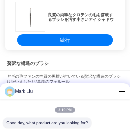
良質の純粋なクロテンの毛を搭載す
るブラシを汚す小さいアイ シャドウ
続行
贅沢な構造のブラシ
ヤギの毛ファンの性質の黒檀が付いている贅沢な構造のブラシ
は扱いましたり/真鍮のフェルール
Mark Liu
柔らかく、密な焦茶XGFのヤギの毛を驚かせることの贅沢な斜
めの粉の構造のブラシ
3:19 PM
超デラックスな性質のクロテンの毛を搭載する贅沢な芸術家の
基礎ブラシ
Good day, what product are you looking for?