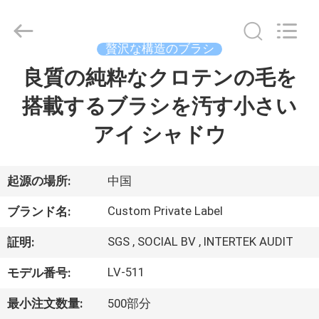
者.
Copyright
©
2017
-
贅沢な構造のブラシ
2026
Changsha
Chanmy
良質の純粋なクロテンの毛を
家
Cosmetics
Co.,
Ltd.
搭載するブラシを汚す小さい
All
Rights
プ
Reserved.
アイ シャドウ
ロ
ダ
起源の場所:
中国
ク
Custom Private Label
ブランド名:
ト
SGS , SOCIAL BV , INTERTEK AUDIT
証明:
LV-511
モデル番号:
私
最小注文数量:
500部分