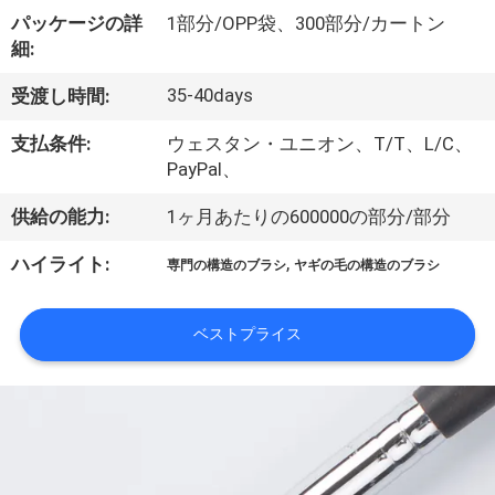
達
パッケージの詳
1部分/OPP袋、300部分/カートン
に
細:
つ
35-40days
受渡し時間:
い
支払条件:
ウェスタン・ユニオン、T/T、L/C、
て
PayPal、
供給の能力:
1ヶ月あたりの600000の部分/部分
工
,
ハイライト:
専門の構造のブラシ
ヤギの毛の構造のブラシ
場
旅
ベストプライス
行
品