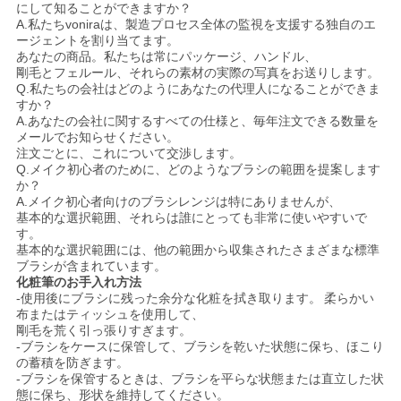
にして知ることができますか？
A.私たちvoniraは、製造プロセス全体の監視を支援する独自のエ
ージェントを割り当てます。
あなたの商品。私たちは常にパッケージ、ハンドル、
剛毛とフェルール、それらの素材の実際の写真をお送りします。
Q.私たちの会社はどのようにあなたの代理人になることができま
すか？
A.あなたの会社に関するすべての仕様と、毎年注文できる数量を
メールでお知らせください。
注文ごとに、これについて交渉します。
Q.メイク初心者のために、どのようなブラシの範囲を提案します
か？
A.メイク初心者向けのブラシレンジは特にありませんが、
基本的な選択範囲、それらは誰にとっても非常に使いやすいで
す。
基本的な選択範囲には、他の範囲から収集されたさまざまな標準
ブラシが含まれています。
化粧筆のお手入れ方法
-使用後にブラシに残った余分な化粧を拭き取ります。
柔らかい
布またはティッシュを使用して、
剛毛を荒く引っ張りすぎます。
-ブラシをケースに保管して、ブラシを乾いた状態に保ち、ほこり
の蓄積を防ぎます。
-ブラシを保管するときは、ブラシを平らな状態または直立した状
態に保ち、形状を維持してください。