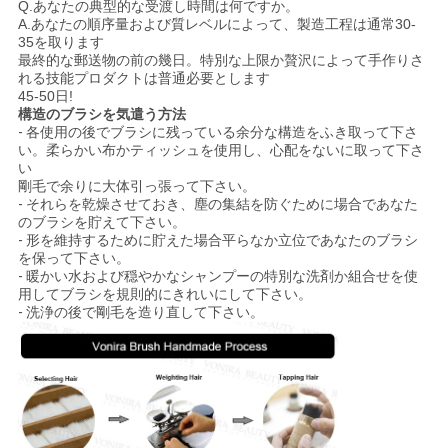
Q.あなたの典型的な受渡し時間は何ですか。
A.あなたの順序量および質レベルによって、製造工程は通常30-
35を取ります
最終的な郵送物の前の幾日。特別な上限か贅沢によって手作りさ
れる技能プロダクトは普通必要とします
45-50日!
構造のブラシを気遣う方法
-
各使用の後でブラシに残っている余分な構造をふき取って下さ
い。柔らかい布かティッシュを使用し、心配をないに取って下さ
い
剛毛で余りに大体引っ張って下さい。
-
それらを乾燥させておき、塵の集結を防ぐために場合であなた
のブラシを貯えて下さい。
-
形を維持するために貯えた場合平らなか立位であなたのブラシ
を保って下さい。
-
暖かい水および穏やかなシャンプーの特別な洗剤か組合せを使
用してブラシを規則的にきれいにして下さい。
-
洗浄の後で剛毛を造り直して下さい。