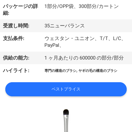
達
パッケージの詳
1部分/OPP袋、300部分/カートン
に
細:
つ
受渡し時間:
35ニューバランス
い
支払条件:
ウェスタン・ユニオン、T/T、L/C、
て
PayPal、
供給の能力:
1 ヶ月あたりの 600000 の部分/部分
工
,
ハイライト:
専門の構造のブラシ
ヤギの毛の構造のブラシ
場
旅
ベストプライス
行
品