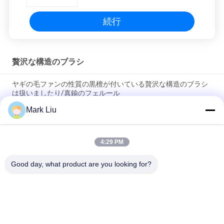
続行
贅沢な構造のブラシ
ヤギの毛ファンの性質の黒檀が付いている贅沢な構造のブラシ
は扱いましたり/真鍮のフェルール
Mark Liu
柔らかく、密な焦茶XGFのヤギの毛を驚かせることの贅沢な斜
めの粉の構造のブラシ
4:29 PM
超デラックスな性質のクロテンの毛を搭載する贅沢な芸術家の
基礎ブラシ
Good day, what product are you looking for?
人気カテゴリ
すべて
贅沢な構造のブラシ
良質の構造のブラシ