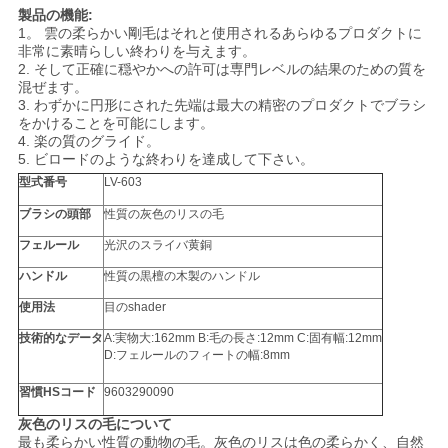
製品の機能:
1。 雲の柔らかい剛毛はそれと使用されるあらゆるプロダクトに
非常に素晴らしい終わりを与えます。
2.
そして正確に穏やかへの許可は専門レベルの結果のための質を
混ぜます。
3.
わずかに円形にされた先端は最大の精密のプロダクトでブラシ
をかけることを可能にします。
4.
楽の
質の
グライド。
5.
ビロードのような終わりを達成して下さい。
型式番号
LV-603
ブラシの頭部
性質の灰色のリスの毛
フェルール
光沢のスライバ黄銅
ハンドル
性質の黒檀の木製のハンドル
使用法
目のshader
技術的なデータ
A:実物大:162mm B:毛の長さ:12mm C:固有幅:12mm
D:フェルールのフィートの幅:8mm
習慣HSコード
9603290090
灰色のリスの毛について
最も柔らかい性質の動物の毛。灰色のリスは色の柔らかく、自然