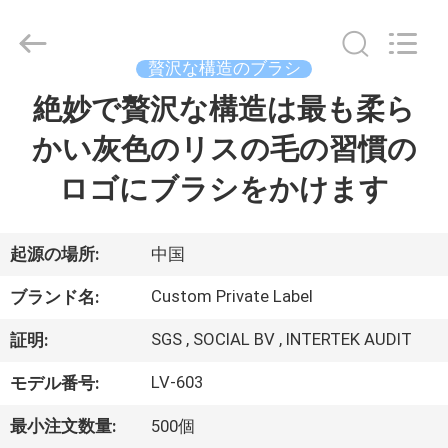
者.
Copyright
©
2017
-
贅沢な構造のブラシ
2026
Changsha
Chanmy
絶妙で贅沢な構造は最も柔ら
家
Cosmetics
Co.,
Ltd.
かい灰色のリスの毛の習慣の
All
Rights
プ
Reserved.
ロゴにブラシをかけます
ロ
ダ
起源の場所:
中国
ク
Custom Private Label
ブランド名:
ト
SGS , SOCIAL BV , INTERTEK AUDIT
証明:
LV-603
モデル番号:
私
最小注文数量:
500個