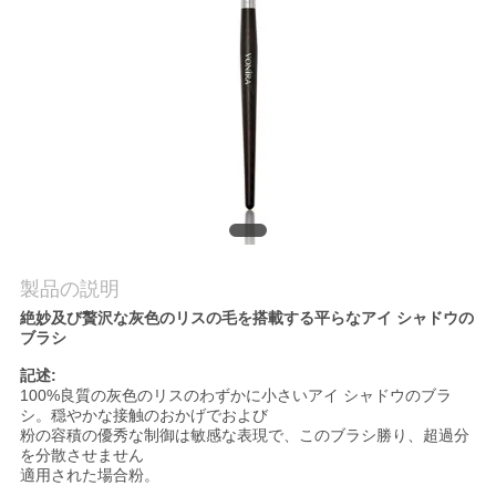
質
管
理
地
図
製品の説明
PRIVACY
絶妙及び贅沢な灰色のリスの毛を搭載する平らなアイ シャドウの
POLICY
ブラシ
記述:
100%良質の灰色のリスのわずかに小さいアイ シャドウのブラ
シ。穏やかな接触のおかげでおよび
粉の容積の優秀な制御は敏感な表現で、このブラシ勝り、超過分
を分散させません
適用された場合粉。