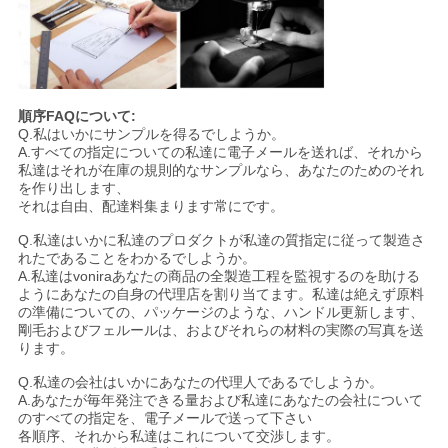
順序FAQについて:
Q.私はいかにサンプルを得るでしようか。
A.すべての指定についての私達に電子メールを送れば、それから
私達はそれが在庫の規則的なサンプルなら、あなたのためのそれ
を作り出します、
それは自由、配達料集まります常にです。
Q.私達はいかに私達のプロダクトが私達の質指定に従って製造さ
れたであることをわかるでしようか。
A.私達はvoniraあなたの商品の全製造工程を監視するのを助ける
ようにあなたの自身の代理店を割り当てます。私達は絶えず原料
の準備についての、パッケージのような、ハンドル更新します、
剛毛およびフェルールは、およびそれらの材料の実際の写真を送
ります。
Q.私達の会社はいかにあなたの代理人であるでしようか。
A.あなたが毎年発注できる量および私達にあなたの会社について
のすべての指定を、電子メールで送って下さい
各順序、それから私達はこれについて交渉します。