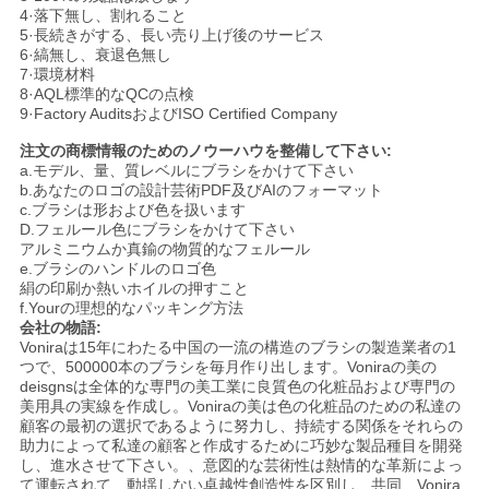
4·落下無し、割れること
5·長続きがする、長い売り上げ後のサービス
6·縞無し、衰退色無し
7·環境材料
8·AQL標準的なQCの点検
9·Factory AuditsおよびISO Certified Company
注文の商標情報のためのノウーハウを整備して下さい:
a.モデル、量、質レベルにブラシをかけて下さい
b.あなたのロゴの設計芸術PDF及びAIのフォーマット
c.ブラシは形および色を扱います
D.フェルール色にブラシをかけて下さい
アルミニウムか真鍮の物質的なフェルール
e.ブラシのハンドルのロゴ色
絹の印刷か熱いホイルの押すこと
f.Yourの理想的なパッキング方法
会社の物語:
Voniraは15年にわたる中国の一流の構造のブラシの製造業者の1
つで、500000本のブラシを毎月作り出します。Voniraの美の
deisgnsは全体的な専門の美工業に良質色の化粧品および専門の
美用具の実線を作成し。Voniraの美は色の化粧品のための私達の
顧客の最初の選択であるように努力し、持続する関係をそれらの
助力によって私達の顧客と作成するために巧妙な製品種目を開発
し、進水させて下さい。、意図的な芸術性は熱情的な革新によっ
て運転されて、動揺しない卓越性創造性を区別し、共同、Vonira