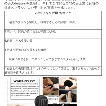
の美のdeisgnsを信頼し、そして全体的な専門の美工業に良質の
構造のブラシおよび美用具の実線を作成します。
VONIRAをなぜ選びなさいか
構造のブラシを製造し、輸出するための経験15年の。
2.高レベル開発の技術および高度の技術。
3.信頼できる生産の質。
4.敏速な配達および最もよい価格。
5。現実に概念を持って来ることができますカスタム設計します。
6.顧客との長期関係はそれらの助力によって開発し、進水させます巧妙な製
品種目を作成されます。