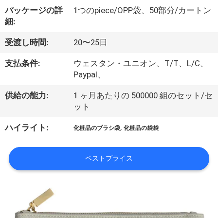
達
パッケージの詳
1つのpiece/OPP袋、50部分/カートン
に
細:
つ
受渡し時間:
20〜25日
い
支払条件:
ウェスタン・ユニオン、T/T、L/C、
て
Paypal、
供給の能力:
1 ヶ月あたりの 500000 組のセット/セ
ット
工
,
ハイライト:
場
化粧品のブラシ袋
化粧品の袋袋
旅
ベストプライス
行
品