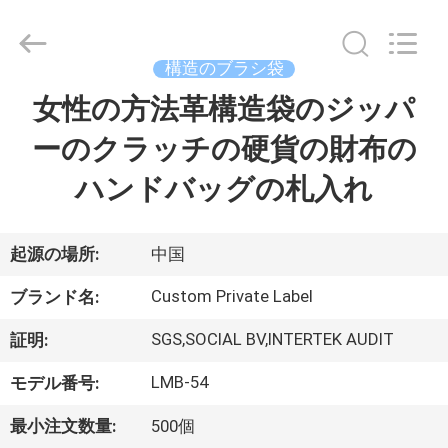
者.
Copyright
©
2017
-
構造のブラシ袋
2026
Changsha
Chanmy
女性の方法革構造袋のジッパ
家
Cosmetics
Co.,
Ltd.
ーのクラッチの硬貨の財布の
All
Rights
プ
Reserved.
ハンドバッグの札入れ
ロ
ダ
起源の場所:
中国
ク
Custom Private Label
ブランド名:
ト
SGS,SOCIAL BV,INTERTEK AUDIT
証明:
LMB-54
モデル番号:
私
最小注文数量:
500個