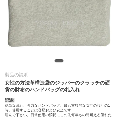
質
管
理
地
図
PRIVACY
製品の説明
POLICY
女性の方法革構造袋のジッパーのクラッチの硬
貨の財布のハンドバッグの札入れ
記述:
簡単な流行、強力なハンドバッグ、最も古典的な女性の設計の1
時、使用することは容易および安全です
運んで下さい。日常使用の消耗にこの先何年もの間耐える優れた