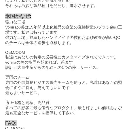
によって私達の顧客と作成するため
それらは巧妙な製品種目を開発し、進水させます。
米国かなぜ
:
強力な工場
Voniraの美は15年間以上化粧品の企業の直接構造のブラシ袋の工
場です。私達は持っています
強力な工場、熟練したハンドメイドの技術および教養が高いQC
のチームは全体の進歩を点検します。
OEM/ODM
私達はあなたの特定の必要性にカスタマイズされてできます。
voniraの美の協同を始めれば、得ます
設計、大量生産からの配達への1つの停止サービス。
専門のチーム
専門の外国貿易ビジネス販売チームを使うと、私達はあなたの照
会にすぐに答え、与えてもいいです
最もよいサービス。
適正価格と同様、高品質
すべての顧客に最も優秀なプロダクト、最も好ましい価格および
最も完全なサービスを提供して下さい。
FAQ:
Q. MOQか。