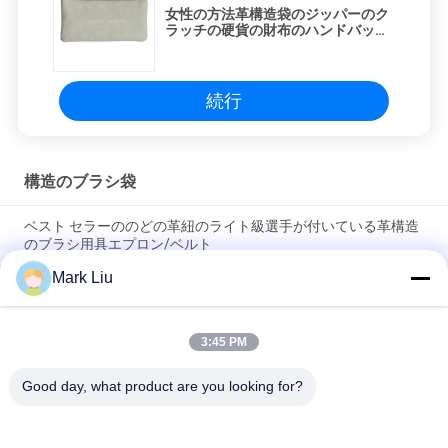
女性の方法革構造袋のジッパーのク
ラッチの硬貨の財布のハンドバッグ
の札入れ
続行
構造のブラシ袋
ベスト セラーののどの革紐のライト級選手が付いている革構造
のブラシ用具エプロン/ベルト
Mark Liu
PUの筆箱の袋の波の縞のジッパーの閉鎖旅行化粧品の構造袋の
かわいいペンの文房具のホールダー
3:45 PM
専門の構造のブラシ ロール袋の洗面用品のホールダーのペンの
鉛筆の貯蔵袋
Good day, what product are you looking for?
人気カテゴリ
すべて