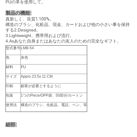
PUの革を使用して
。
製品の機能:
真新しく、良質
1.100%
。
構造のブラシ、化粧品、現金、カードおよび他の小さい事を保持
する2.Designed。
3.Lightweight、携帯用および流行。
4.Asあなた自身またはあなたの友人のための完全なギフト。
型式番号
LMB-54
色
灰色
材料
PU
サイズ
Appro 23.5x 11 CM
印刷
顧客が必要とするように
包装
1つのPiece/OPP袋、50部分/カートン
使用法
構造のブラシ、化粧品、電話、ペン、等
細部: