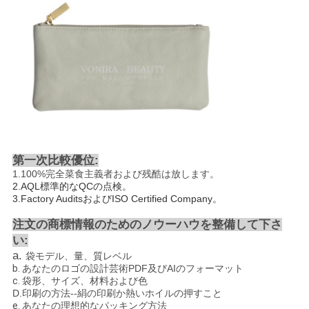
第一次比較優位:
1.100%
完全菜食主義者および残酷は放します
。
2.AQL
標準的なQCの点検。
3.Factory AuditsおよびISO Certified Company。
注文の商標情報のためのノウーハウを整備して下さ
い:
a.
袋モデル、量、質レベル
b.
あなたのロゴの設計芸術PDF及びAIのフォーマット
c.
袋形、サイズ、材料および色
D.
印刷の方法
--
絹の印刷か熱いホイルの押すこと
e.
あなたの理想的なパッキング方法