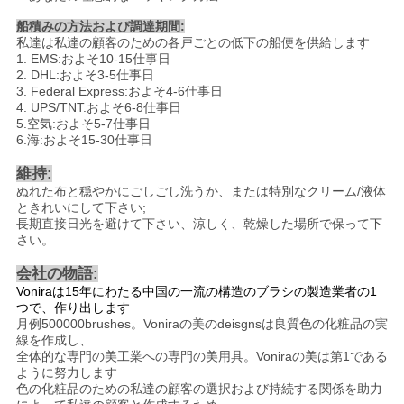
船積みの方法および調達期間:
私達は私達の顧客のための各戸ごとの低下の船便を供給します
1. EMS:およそ10-15仕事日
2. DHL:およそ3-5仕事日
3. Federal Express:およそ4-6仕事日
4. UPS/TNT:およそ6-8仕事日
5.空気:およそ5-7仕事日
6.海:およそ15-30仕事日
維持:
ぬれた布と穏やかにごしごし洗うか、または特別なクリーム/液体
ときれいにして下さい;
長期直接日光を避けて下さい、涼しく、乾燥した場所で保って下
さい。
会社の物語:
Voniraは15年にわたる中国の一流の構造のブラシの製造業者の1
つで、作り出します
月例500000brushes。Voniraの美のdeisgnsは良質色の化粧品の実
線を作成し、
全体的な専門の美工業への専門の美用具。Voniraの美は第1である
ように努力します
色の化粧品のための私達の顧客の選択および持続する関係を助力