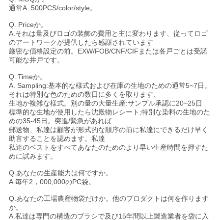
通常
A.
500PCS/color/style
。
Q. Priceか。
A.
それは量及びロゴの装飾の費用と主に変わります、従ってロゴ
のアートワークが提供したら感謝されています
厳密な価格設定の前。EXW/FOB/CNF/CIFまたは各戸ごとは受諾
可能な井戸です。
Q.
Timeか。
A.
Sampling:基本的な様式および在庫の生地のための通常5~7日。
それは特別な色のための数日に多くを取ります、
生地か複雑な様式。別の量の大量生産:サンプル承認に20~25日
標準的な生地が使用したら沈殿物レシート;特別な染料の生地のた
めの35-45日。突進/緊急があれば
郵送物、私達は顧客が形式的な順序の前に私達にできるだけ早く
助言することを認めます。私達
私達のベストをすべてあなたのためのより早い生産時間を押すた
めに試みます。
Q.
あなたの生産能力は何ですか。
A.
毎年2，000,000のPC袋。
Q.
あなたの工場農産物袋だけか。他のプロダクトは何を作ります
か。
A.私達は専門の構造のブラシで及び15年間以上製造業者を袋に入