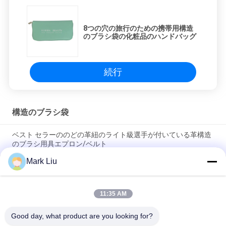
8つの穴の旅行のための携帯用構造
のブラシ袋の化粧品のハンドバッグ
続行
構造のブラシ袋
ベスト セラーののどの革紐のライト級選手が付いている革構造
のブラシ用具エプロン/ベルト
Mark Liu
PUの筆箱の袋の波の縞のジッパーの閉鎖旅行化粧品の構造袋の
かわいいペンの文房具のホールダー
11:35 AM
専門の構造のブラシ ロール袋の洗面用品のホールダーのペンの
鉛筆の貯蔵袋
Good day, what product are you looking for?