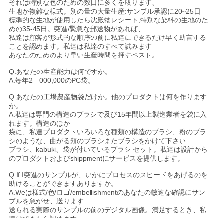
それは特別な色のための数日に多くを取ります、
生地か複雑な様式。別の量の大量生産:サンプル承認に20~25日
標準的な生地が使用したら沈殿物レシート;特別な染料の生地のた
めの35-45日。突進/緊急な郵送物があれば、
私達は顧客が形式的な順序の前に私達にできるだけ早く助言する
ことを認めます。私達は私達のすべて試みます
あなたのためのより早い生産時間を押すベスト。
Q.あなたの生産能力は何ですか。
A.毎年2，000,000のPC袋。
Q.あなたの工場農産物袋だけか。他のプロダクトは何を作ります
か。
A.私達は専門の構造のブラシで及び15年間以上製造業者を袋に入
れます。構造のほか
袋に、私達プロダクトいろいろな種類の構造のブラシ、粉のブラ
シのような、曲がる頬のブラシまたブラシをかけて下さい
ブラシ、kabuki、袋が付いているブラシ セット。私達は設計から
のプロダクトおよびshippmentにサービスを提供します。
Q.If I突進のサンプルが、いかにプロセスのスピードをあげるのを
助けることができますありますか。
A.Weは様式/色/ロゴ/embellishmentのあなたの敏速な確認にサン
プルを急がせ、送ります
送られる実際のサンプルの前のデジタル画像。満足するとき、私