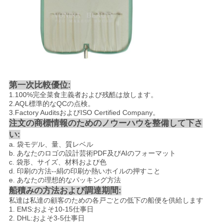
第一次比較優位:
1.100%完全菜食主義者および残酷は放します。
2.AQL標準的なQCの点検。
3.Factory AuditsおよびISO Certified Company。
注文の商標情報のためのノウーハウを整備して下さ
い:
a. 袋モデル、量、質レベル
b. あなたのロゴの設計芸術PDF及びAIのフォーマット
c. 袋形、サイズ、材料および色
d. 印刷の方法--絹の印刷か熱いホイルの押すこと
e. あなたの理想的なパッキング方法
船積みの方法および調達期間:
私達は私達の顧客のための各戸ごとの低下の船便を供給します
1. EMS:およそ10-15仕事日
2. DHL:およそ3-5仕事日