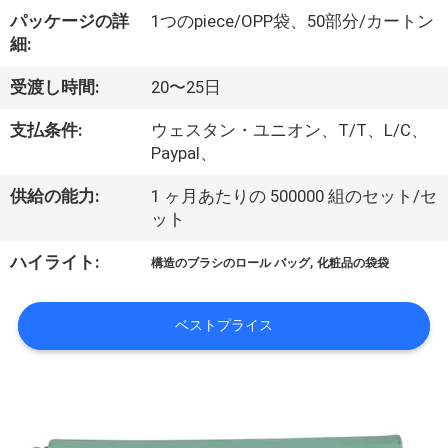
達
パッケージの詳
1つのpiece/OPP袋、50部分/カートン
に
細:
つ
受渡し時間:
20〜25日
い
支払条件:
ウェスタン・ユニオン、T/T、L/C、
て
Paypal、
供給の能力:
1 ヶ月あたりの 500000 組のセット/セ
ット
工
,
ハイライト:
場
構造のブラシのロール バッグ
化粧品の袋袋
旅
ベストプライス
行
品