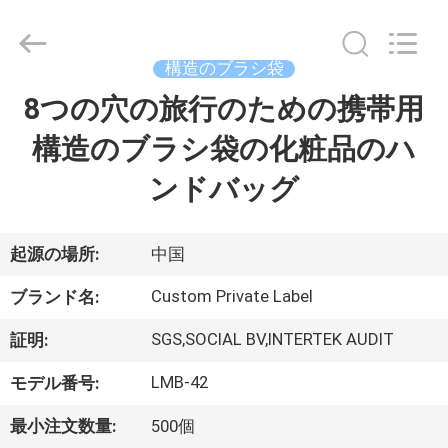
者.
Copyright
©
2017
-
構造のブラシ袋
2026
Changsha
Chanmy
8つの穴の旅行のための携帯用
家
Cosmetics
Co.,
Ltd.
構造のブラシ袋の化粧品のハ
All
Rights
プ
Reserved.
ンドバッグ
ロ
ダ
起源の場所:
中国
ク
Custom Private Label
ブランド名:
ト
SGS,SOCIAL BV,INTERTEK AUDIT
証明:
LMB-42
モデル番号:
私
最小注文数量:
500個