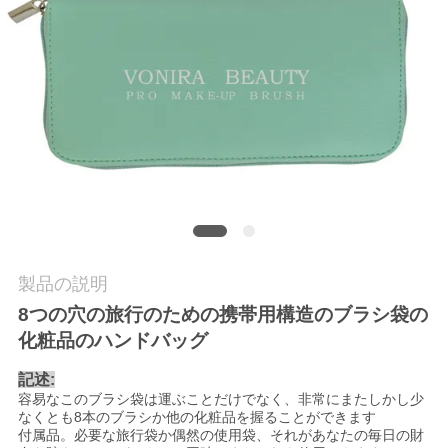
質
管
理
地
図
PRIVACY
製品の説明
POLICY
8つの穴の旅行のための携帯用構造のブラシ袋の
化粧品のハンドバッグ
記述:
容易なこのブラシ袋は運ぶことだけでなく、非常にまたしかし少
なくとも8本のブラシか他の化粧品を握ることができます
付属品。必要な旅行袋か偶然の使用袋、それがあなたの毎日の財