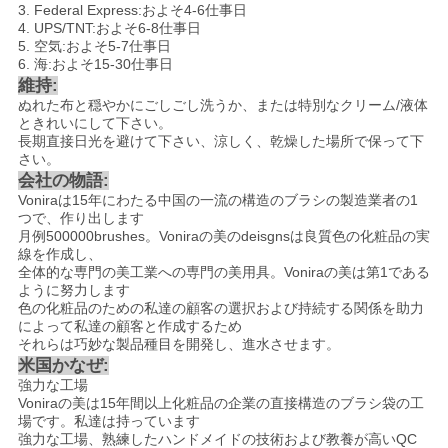
3. Federal Express:およそ4-6仕事日
4. UPS/TNT:およそ6-8仕事日
5. 空気:およそ5-7仕事日
6. 海:およそ15-30仕事日
維持:
ぬれた布と穏やかにごしごし洗うか、または特別なクリーム/液体
ときれいにして下さい。
長期直接日光を避けて下さい、涼しく、乾燥した場所で保って下
さい。
会社の物語:
Voniraは15年にわたる中国の一流の構造のブラシの製造業者の1
つで、作り出します
月例500000brushes。Voniraの美のdeisgnsは良質色の化粧品の実
線を作成し、
全体的な専門の美工業への専門の美用具。Voniraの美は第1である
ように努力します
色の化粧品のための私達の顧客の選択および持続する関係を助力
によって私達の顧客と作成するため
それらは巧妙な製品種目を開発し、進水させます。
米国かなぜ:
強力な工場
Voniraの美は15年間以上化粧品の企業の直接構造のブラシ袋の工
場です。私達は持っています
強力な工場、熟練したハンドメイドの技術および教養が高いQC