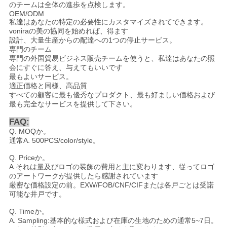
のチームは全体の進歩を点検します。
OEM/ODM
私達はあなたの特定の必要性にカスタマイズされてできます。
voniraの美の協同を始めれば、得ます
設計、大量生産からの配達への1つの停止サービス。
専門のチーム
専門の外国貿易ビジネス販売チームを使うと、私達はあなたの照
会にすぐに答え、与えてもいいです
最もよいサービス。
適正価格と同様、高品質
すべての顧客に最も優秀なプロダクト、最も好ましい価格および
最も完全なサービスを提供して下さい。
FAQ:
Q. MOQか。
通常A. 500PCS/color/style。
Q. Priceか。
A.それは量及びロゴの装飾の費用と主に変わります、従ってロゴ
のアートワークが提供したら感謝されています
厳密な価格設定の前。EXW/FOB/CNF/CIFまたは各戸ごとは受諾
可能な井戸です。
Q. Timeか。
A. Sampling:基本的な様式および在庫の生地のための通常5~7日。