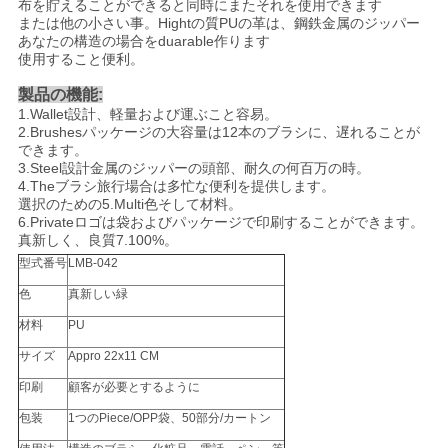
布を貯えることができると同時にまたそれを使用できます
または他の小さい事。Hightの質PUの革は、鋼鉄金属のジッパー
あなたの構造の場合をduarable作ります
使用すること便利。
製品の機能:
1.Wallet設計、軽量および運ぶこと容易。
2.Brushesパッケージの大容量は12本のブラシに、遅れることが
できます。
3.Steel設計金属のジッパーの頭部、耐久の何百万の時。
4.Theブラシ旅行場合は多忙な便利を提供します。
選択のための5.Multi色そして材料。
6.Privateロゴは袋およびパッケージで印刷することができます。
真新しく、良質7.100%。
型式番号
LMB-042
色
真新しい緑
材料
PU
サイズ
Appro 22x11 CM
印刷
顧客が必要とするように
包装
1つのPiece/OPP袋、50部分/カートン