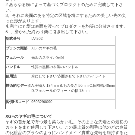
2.あらゆる粉によって基づくプロダクトのために完成して下さ
い。
3。それに表面のある特定の区域を粉にするための美しい先の尖
った形があります、
4.
完全に丸型は表面を渡ってプロダクトを均等に分散させます。
5.
、磨かれた終わり楽に引き出して下さい。
型式番号
LV-202
ブラシの頭部
XGFのヤギの毛
フェルール
光沢のスライバ黄銅
ハンドル
性質の黒檀の木製のハンドル
使用法
粉にして下さい/赤面させて下さい/ハイライト
技術的なデータ
A:実物大:184mm B:毛の長さ:50mm C:固有幅:40mm
D:フェルールのフィートの幅:18mm
習慣HSコード
9603290090
XGFのヤギの毛について
ヤギの首か足で育つ最も
柔らかい毛。そのままな先端との最初の
カットをまだ使用して下さい。この最上質の剛毛は他のどの良質
の化粧品のブラシのようにハンドメイド貴重な先端を維持するた