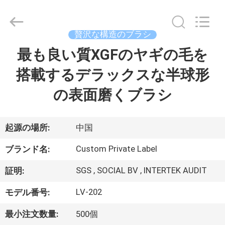
者.
Copyright
©
2017
-
贅沢な構造のブラシ
2026
Changsha
Chanmy
最も良い質XGFのヤギの毛を
家
Cosmetics
Co.,
Ltd.
搭載するデラックスな半球形
All
Rights
プ
Reserved.
の表面磨くブラシ
ロ
ダ
起源の場所:
中国
ク
Custom Private Label
ブランド名:
ト
SGS , SOCIAL BV , INTERTEK AUDIT
証明:
LV-202
モデル番号:
私
最小注文数量:
500個