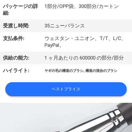
達
パッケージの詳
1部分/OPP袋、300部分/カートン
に
細:
つ
受渡し時間:
35ニューバランス
い
支払条件:
ウェスタン・ユニオン、T/T、L/C、
て
PayPal、
供給の能力:
1 ヶ月あたりの 600000 の部分/部分
工
,
ハイライト:
ヤギの毛の構造のブラシ
構造の混合のブラシ
場
旅
ベストプライス
行
品