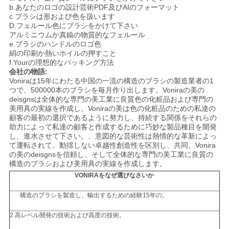
b.あなたのロゴの設計芸術PDF及びAIのフォーマット
c.ブラシは形および色を扱います
D.フェルール色にブラシをかけて下さい
アルミニウムか真鍮の物質的なフェルール
e.ブラシのハンドルのロゴ色
絹の印刷か熱いホイルの押すこと
f.Yourの理想的なパッキング方法
会社の物語:
Voniraは15年にわたる中国の一流の構造のブラシの製造業者の1
つで、500000本のブラシを毎月作り出します。Voniraの美の
deisgnsは全体的な専門の美工業に良質色の化粧品および専門の
美用具の実線を作成し。Voniraの美は色の化粧品のための私達の
顧客の最初の選択であるように努力し、持続する関係をそれらの
助力によって私達の顧客と作成するために巧妙な製品種目を開発
し、進水させて下さい。、意図的な芸術性は熱情的な革新によっ
て運転されて、動揺しない卓越性創造性を区別し、共同、Vonira
の美のdeisgnsを信頼し、そして全体的な専門の美工業に良質の
構造のブラシおよび美用具の実線を作成します。
VONIRAをなぜ選びなさいか
構造のブラシを製造し、輸出するための経験15年の。
2.高レベル開発の技術および高度の技術。