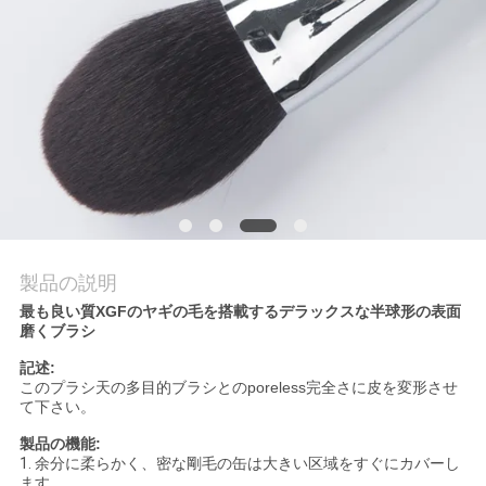
質
管
理
地
図
製品の説明
PRIVACY
最も良い質XGFのヤギの毛を搭載するデラックスな半球形の表面
POLICY
磨くブラシ
記述:
このプラシ天の多目的ブラシとのporeless完全さに皮を変形させ
て下さい
。
製品の機能:
1.
余分に柔らかく、密な剛毛の缶は大きい区域をすぐにカバーし
ます。