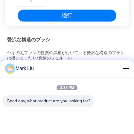
続行
贅沢な構造のブラシ
ヤギの毛ファンの性質の黒檀が付いている贅沢な構造のブラシ
は扱いましたり/真鍮のフェルール
Mark Liu
柔らかく、密な焦茶XGFのヤギの毛を驚かせることの贅沢な斜
めの粉の構造のブラシ
3:38 PM
超デラックスな性質のクロテンの毛を搭載する贅沢な芸術家の
基礎ブラシ
Good day, what product are you looking for?
人気カテゴリ
すべて
贅沢な構造のブラシ
良質の構造のブラシ