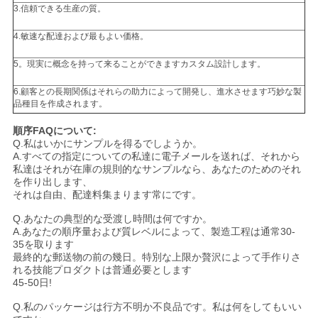
3.信頼できる生産の質。
4.敏速な配達および最もよい価格。
5。現実に概念を持って来ることができますカスタム設計します。
6.顧客との長期関係はそれらの助力によって開発し、進水させます巧妙な製
品種目を作成されます。
順序FAQについて:
Q.私はいかにサンプルを得るでしようか。
A.すべての指定についての私達に電子メールを送れば、それから
私達はそれが在庫の規則的なサンプルなら、あなたのためのそれ
を作り出します、
それは自由、配達料集まります常にです。
Q.あなたの典型的な受渡し時間は何ですか。
A.あなたの順序量および質レベルによって、製造工程は通常30-
35を取ります
最終的な郵送物の前の幾日。特別な上限か贅沢によって手作りさ
れる技能プロダクトは普通必要とします
45-50日!
Q.私のパッケージは行方不明か不良品です。私は何をしてもいい