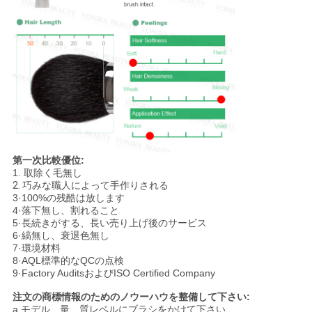
第一次比較優位:
1.
取除く毛無し
2.
巧みな職人によって手作りされる
3·100%の残酷は放します
4·落下無し、割れること
5·長続きがする、長い売り上げ後のサービス
6·縞無し、衰退色無し
7·環境材料
8·AQL標準的なQCの点検
9·Factory AuditsおよびISO Certified Company
注文の商標情報のためのノウーハウを整備して下さい:
a.モデル、量、質レベルにブラシをかけて下さい