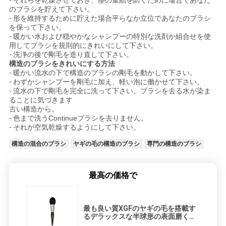
のブラシを貯えて下さい。
-
形を維持するために貯えた場合平らなか立位であなたのブラシ
を保って下さい。
-
暖かい水および穏やかなシャンプーの特別な洗剤か組合せを使
用してブラシを規則的にきれいにして下さい。
-
洗浄の後で剛毛を造り直して下さい。
構造のブラシをきれいにする方法
-
暖かい流水の下で構造のブラシの剛毛を動かして下さい。
-
わずかシャンプーを剛毛に加え、軽い泡に働かせて下さい。
-
流水の下で剛毛を完全に洗って下さい。ブラシを去る水が染ま
ることに気づきます
古い構造から。
-
色まで洗うContinueブラシを去りません。
-
それが空気乾燥するようにして下さい。
構造の混合のブラシ
ヤギの毛の構造のブラシ
専門の構造のブラシ
最高の価格で
最も良い質XGFのヤギの毛を搭載す
るデラックスな半球形の表面磨くブ
ラシ