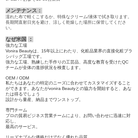
メンテナンス：
濡れた布で軽くこするか、特殊なクリーム/液体で拭き取ります。
長期間直射日光を避け、涼しく乾燥した場所に保管してくださ
い。
なぜ米国
：
強力な工場
Vonira Beautyは、15年以上にわたり、化粧品業界の直接化粧ブラ
シバッグ工場です。
強力な工場、熟練した手作りの工芸品、高度な教育を受けたQC
チームが全体の進捗状況を検査します。
OEM / ODM
私たちはあなたの特定のニーズに合わせてカスタマイズすること
ができます。あなたがvonira Beautyとの協力を開始すると、あな
たは得るでしょう
設計から量産、納品までワンストップ。
専門チーム
プロの貿易ビジネス営業チームにより、お問い合わせに迅速に対
応し、
最高のサービス。
リーズナブルな価格だけでなく優れた品質