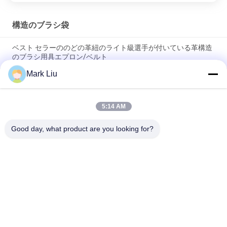
構造のブラシ袋
ベスト セラーののどの革紐のライト級選手が付いている革構造
のブラシ用具エプロン/ベルト
Mark Liu
PUの筆箱の袋の波の縞のジッパーの閉鎖旅行化粧品の構造袋の
かわいいペンの文房具のホールダー
5:14 AM
専門の構造のブラシ ロール袋の洗面用品のホールダーのペンの
鉛筆の貯蔵袋
Good day, what product are you looking for?
人気カテゴリ
すべて
贅沢な構造のブラシ
良質の構造のブラシ
自然な毛の構造のブ
商標の構造のブラシ
ラシ