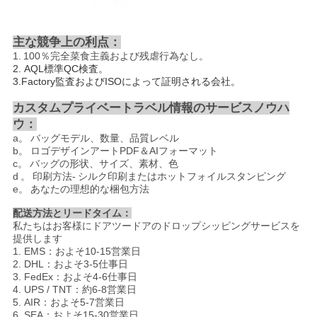
主な競争上の利点：
1.
100％完全菜食主義および残虐行為なし。
2.
AQL標準QC検査。
3.Factory監査およびISOによって証明される会社。
カスタムプライベートラベル情報のサービスノウハ
ウ：
a。
バッグモデル、数量、品質レベル
b。
ロゴデザインアートPDF＆AIフォーマット
c。
バッグの形状、サイズ、素材、色
d
。
印刷方法-
シルク印刷またはホットフォイルスタンピング
e。
あなたの理想的な梱包方法
配送方法とリードタイム：
私たちはお客様にドアツードアのドロップシッピングサービスを
提供します
1. EMS：およそ10-15営業日
2. DHL：およそ3-5仕事日
3. FedEx：およそ4-6仕事日
4. UPS / TNT：約6-8営業日
5. AIR：およそ5-7営業日
6. SEA：およそ15-30営業日