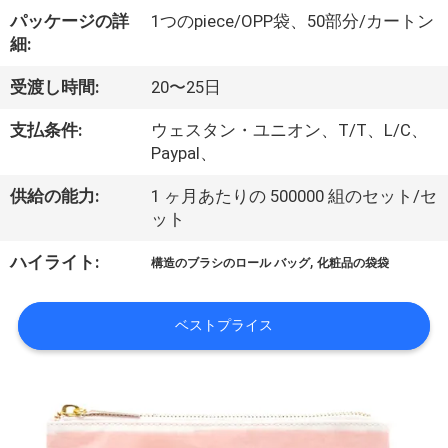
達
パッケージの詳
1つのpiece/OPP袋、50部分/カートン
に
細:
つ
受渡し時間:
20〜25日
い
支払条件:
ウェスタン・ユニオン、T/T、L/C、
て
Paypal、
供給の能力:
1 ヶ月あたりの 500000 組のセット/セ
ット
工
,
ハイライト:
場
構造のブラシのロール バッグ
化粧品の袋袋
旅
ベストプライス
行
品