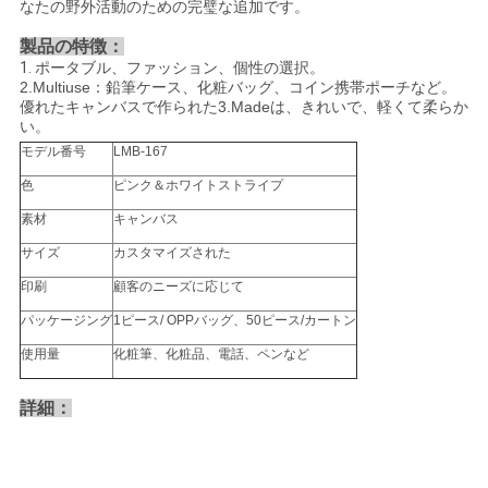
なたの野外活動のための完璧な追加です。
製品の特徴：
1.
ポータブル、ファッション、個性の選択。
2.Multiuse：鉛筆ケース、化粧バッグ、コイン携帯ポーチなど。
優れたキャンバスで作られた3.Madeは、きれいで、軽くて柔らか
い。
モデル番号
LMB-167
色
ピンク＆ホワイトストライプ
素材
キャンバス
サイズ
カスタマイズされた
印刷
顧客のニーズに応じて
パッケージング
1ピース/ OPPバッグ、50ピース/カートン
使用量
化粧筆、化粧品、電話、ペンなど
詳細：