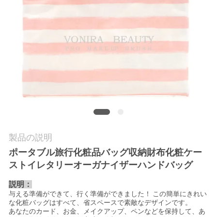
質
管
理
地
図
PRIVACY
製品の説明
POLICY
ポータブル旅行化粧品バッグ収納財布化粧ケー
ストイレタリーオーガナイザーハンドバッグ
説明：
与える準備ができて、行く準備ができました！
この簡単にきれい
な化粧バッグはすべて、省スペースで素敵なデザインです。
あなたのカード、お金、メイクアップ、ペンなどを保持して、あ