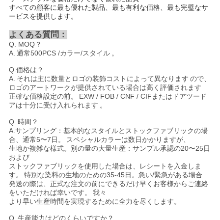
すべての顧客に最も優れた製品、最も有利な価格、最も完璧なサ
ービスを提供します。
よくある質問：
Q. MOQ？
A.
通常500PCS /カラー/スタイル
。
Q.価格は？
A.
それは主に数量とロゴの装飾コストによって異なります
ので、
ロゴのアートワークが提供されている場合は高く評価されます
正確な価格設定の前。
EXW / FOB / CNF / CIFまたはドアツード
アは十分に受け入れられます
。
Q.
時間？
A.
サンプリング：基本的なスタイルとストックファブリックの場
合、通常5〜7日。
スペシャルカラーは数日かかりますが、
生地か複雑な様式。別の量の大量生産：サンプル承認の20〜25日
および
ストックファブリックを使用した場合は、レシートを入金しま
す。
特別な染料の生地のための35-45日。急い/緊急がある場合
発送の際は、正式な注文の前にできるだけ早くお客様からご連絡
をいただければ幸いです。
我々
より早い生産時間を実現するために全力を尽くします。
Q.
生産能力はどのくらいですか？