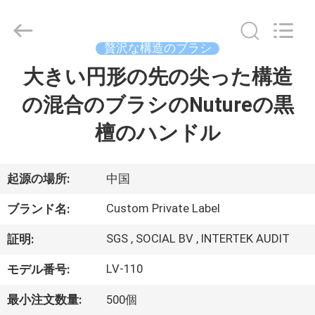
者.
Copyright
©
2017
-
贅沢な構造のブラシ
2026
Changsha
Chanmy
大きい円形の先の尖った構造
家
Cosmetics
Co.,
Ltd.
の混合のブラシのNutureの黒
All
Rights
プ
Reserved.
檀のハンドル
ロ
ダ
起源の場所:
中国
ク
Custom Private Label
ブランド名:
ト
SGS , SOCIAL BV , INTERTEK AUDIT
証明:
LV-110
モデル番号:
私
最小注文数量:
500個