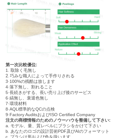
第一次比較優位:
1.
取除く毛無し
2.
巧みな職人によって手作りされる
3·100%の残酷は放します
4·落下無し、割れること
5·長続きがする、長い売り上げ後のサービス
6·縞無し、衰退色無し
7·環境材料
8·AQL標準的なQCの点検
9·Factory AuditsおよびISO Certified Company
注文の商標情報のためのノウーハウを整備して下さい:
a. モデル、量、質レベルにブラシをかけて下さい
b. あなたのロゴの設計芸術PDF及びAIのフォーマット
c. ブラシは形および色を扱います