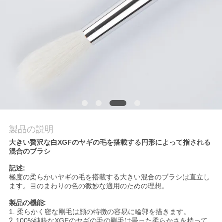
質
管
理
地
図
製品の説明
PRIVACY
大きい贅沢な白XGFのヤギの毛を搭載する円形によって指される
POLICY
混合のブラシ
記述:
極度の柔らかいヤギの毛を搭載する大きい混合のブラシは直立し
ます。目のまわりの色の微妙な適用のための理想。
製品の機能:
1.
柔らかく密な剛毛は顔の特徴の容易に輪郭を描きます。
2.
100%純粋なXGFのヤギの毛の剛毛は曇った柔らかさを持って