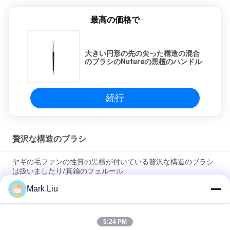
最高の価格で
大きい円形の先の尖った構造の混合
のブラシのNutureの黒檀のハンドル
続行
贅沢な構造のブラシ
ヤギの毛ファンの性質の黒檀が付いている贅沢な構造のブラシ
は扱いましたり/真鍮のフェルール
Mark Liu
柔らかく、密な焦茶XGFのヤギの毛を驚かせることの贅沢な斜
めの粉の構造のブラシ
5:24 PM
超デラックスな性質のクロテンの毛を搭載する贅沢な芸術家の