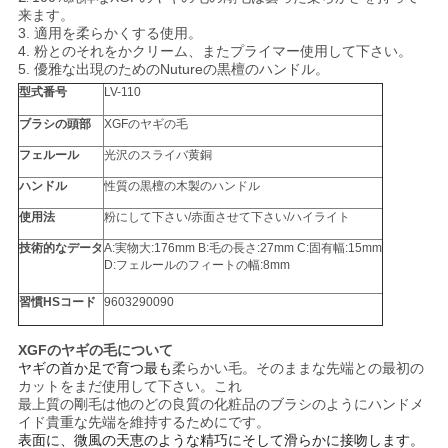
来ます。
3.
適用を柔らかくする使用。
4.
粉とのそれをかクリーム、またプライマー使用して下さい。
5. 優雅な出現のための
Nutureの黒檀の
ハンドル。
型式番号
LV-110
ブラシの頭部
XGFのヤギの毛
フェルール
光沢のスライバ黄銅
ハンドル
性質の黒檀の木製のハンドル
使用法
粉にして下さい/赤面させて下さい/ハイライト
技術的なデータ
A:実物大:176mm B:毛の長さ:27mm C:固有幅:15mm
D:フェルールのフィートの幅:8mm
習慣HSコード
9603290090
XGFのヤギの毛について
ヤギの首か足で育つ最も
柔らかい毛。そのままな先端との最初の
カットをまだ使用して下さい。これ
最上質の剛毛は他のどの良質の化粧品のブラシのようにハンドメ
イド貴重な先端を維持するためにです。
表面に、微風の天恵のような精巧にそして滑らかに接吻します。