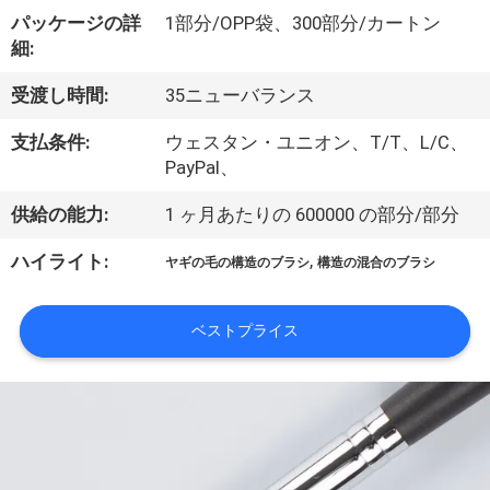
達
パッケージの詳
1部分/OPP袋、300部分/カートン
に
細:
つ
受渡し時間:
35ニューバランス
い
支払条件:
ウェスタン・ユニオン、T/T、L/C、
て
PayPal、
供給の能力:
1 ヶ月あたりの 600000 の部分/部分
工
,
ハイライト:
ヤギの毛の構造のブラシ
構造の混合のブラシ
場
旅
ベストプライス
行
品