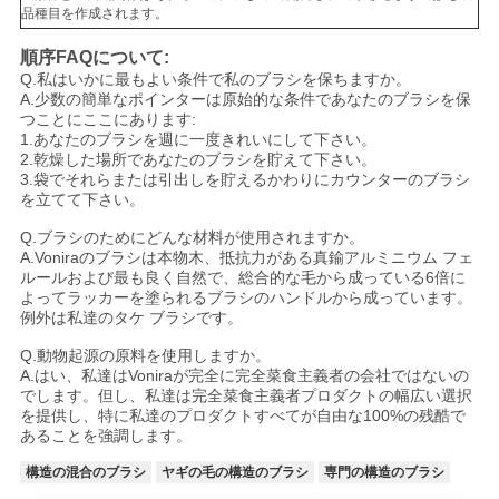
品種目を作成されます。
順序FAQについて:
Q.私はいかに最もよい条件で私のブラシを保ちますか。
A.少数の簡単なポインターは原始的な条件であなたのブラシを保
つことにここにあります:
1.あなたのブラシを週に一度きれいにして下さい。
2.乾燥した場所であなたのブラシを貯えて下さい。
3.袋でそれらまたは引出しを貯えるかわりにカウンターのブラシ
を立てて下さい。
Q.ブラシのためにどんな材料が使用されますか。
A.Voniraのブラシは本物木、抵抗力がある真鍮アルミニウム フェ
ルールおよび最も良く自然で、総合的な毛から成っている6倍に
よってラッカーを塗られるブラシのハンドルから成っています。
例外は私達のタケ ブラシです。
Q.動物起源の原料を使用しますか。
A.はい、私達はVoniraが完全に完全菜食主義者の会社ではないの
でします。但し、私達は完全菜食主義者プロダクトの幅広い選択
を提供し、特に私達のプロダクトすべてが自由な100%の残酷で
あることを強調します。
構造の混合のブラシ
ヤギの毛の構造のブラシ
専門の構造のブラシ