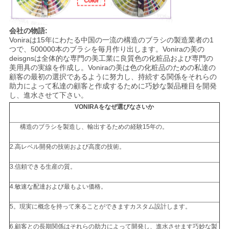
会社の物語:
Voniraは15年にわたる中国の一流の構造のブラシの製造業者の1
つで、500000本のブラシを毎月作り出します。Voniraの美の
deisgnsは全体的な専門の美工業に良質色の化粧品および専門の
美用具の実線を作成し。Voniraの美は色の化粧品のための私達の
顧客の最初の選択であるように努力し、持続する関係をそれらの
助力によって私達の顧客と作成するために巧妙な製品種目を開発
し、進水させて下さい。
VONIRAをなぜ選びなさいか
構造のブラシを製造し、輸出するための経験15年の。
2.高レベル開発の技術および高度の技術。
3.信頼できる生産の質。
4.敏速な配達および最もよい価格。
5。現実に概念を持って来ることができますカスタム設計します。
6.顧客との長期関係はそれらの助力によって開発し、進水させます巧妙な製