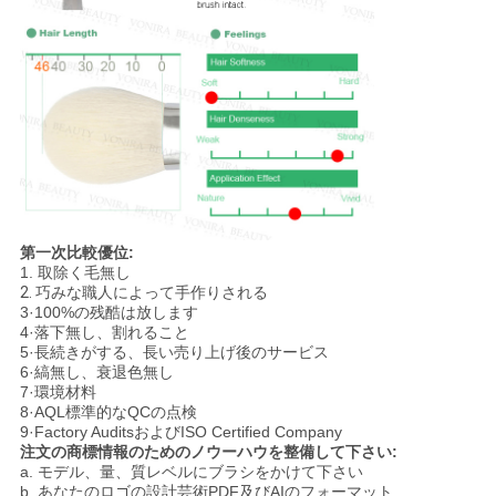
第一次比較優位:
1.
取除く毛無し
2.
巧みな職人によって手作りされる
3·100%の残酷は放します
4·落下無し、割れること
5·長続きがする、長い売り上げ後のサービス
6·縞無し、衰退色無し
7·環境材料
8·AQL標準的なQCの点検
9·Factory AuditsおよびISO Certified Company
注文の商標情報のためのノウーハウを整備して下さい:
a. モデル、量、質レベルにブラシをかけて下さい
b. あなたのロゴの設計芸術PDF及びAIのフォーマット