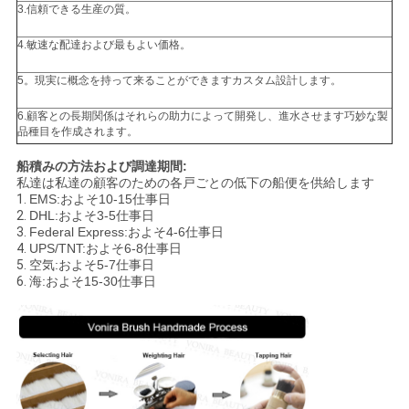
3.信頼できる生産の質。
4.敏速な配達および最もよい価格。
5。現実に概念を持って来ることができますカスタム設計します。
6.顧客との長期関係はそれらの助力によって開発し、進水させます巧妙な製
品種目を作成されます。
船積みの方法および調達期間:
私達は私達の顧客のための各戸ごとの低下の船便を供給します
1.
EMS:およそ10-15仕事日
2.
DHL:およそ3-5仕事日
3.
Federal Express:およそ4-6仕事日
4.
UPS/TNT:およそ6-8仕事日
5.
空気:およそ5-7仕事日
6.
海:およそ15-30仕事日