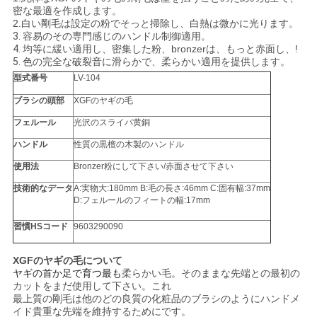
密な最適を作成します。
2.白い剛毛は設定の粉でそっと掃除し、白熱は微かに光ります。
3.
容易のその専門感じのハンドル制御適用。
4.
均等に緩い適用し、密集した粉、bronzerは、もっと赤面し、!
5.
色の完全な破裂音に滑らかで、柔らかい適用を提供します。
型式番号
LV-104
ブラシの頭部
XGFのヤギの毛
フェルール
光沢のスライバ黄銅
ハンドル
性質の黒檀の木製のハンドル
使用法
Bronzer粉にして下さい/赤面させて下さい
技術的なデータ
A:実物大:180mm B:毛の長さ:46mm C:固有幅:37mm
D:フェルールのフィートの幅:17mm
習慣HSコード
9603290090
XGFのヤギの毛について
ヤギの首か足で育つ最も
柔らかい毛。そのままな先端との最初の
カットをまだ使用して下さい。これ
最上質の剛毛は他のどの良質の化粧品のブラシのようにハンドメ
イド貴重な先端を維持するためにです。