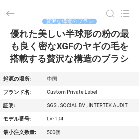
者.
Copyright
©
2017
-
贅沢な構造のブラシ
2026
Changsha
Chanmy
優れた美しい半球形の粉の最
家
Cosmetics
Co.,
Ltd.
も良く密なXGFのヤギの毛を
All
Rights
プ
Reserved.
搭載する贅沢な構造のブラシ
ロ
ダ
起源の場所:
中国
ク
Custom Private Label
ブランド名:
ト
SGS , SOCIAL BV , INTERTEK AUDIT
証明:
LV-104
モデル番号:
私
最小注文数量:
500個