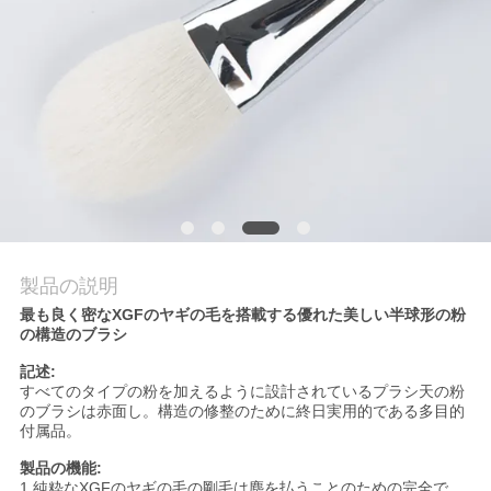
質
管
理
地
図
製品の説明
PRIVACY
最も良く密なXGFのヤギの毛を搭載する優れた美しい半球形の粉
POLICY
の構造のブラシ
記述:
すべてのタイプの粉を加えるように設計されているプラシ天の粉
のブラシは赤面し。構造の修整のために終日実用的である多目的
付属品。
製品の機能:
1.純粋なXGFのヤギの毛の剛毛は塵を払うことのための完全で、