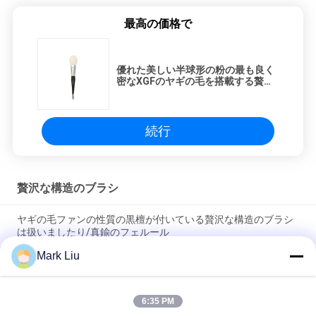
最高の価格で
優れた美しい半球形の粉の最も良く
密なXGFのヤギの毛を搭載する贅沢
な構造のブラシ
続行
贅沢な構造のブラシ
ヤギの毛ファンの性質の黒檀が付いている贅沢な構造のブラシ
は扱いましたり/真鍮のフェルール
Mark Liu
柔らかく、密な焦茶XGFのヤギの毛を驚かせることの贅沢な斜
めの粉の構造のブラシ
6:35 PM
超デラックスな性質のクロテンの毛を搭載する贅沢な芸術家の