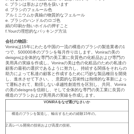
c. ブラシは形および色を扱います
d. ブラシのフェルール色
アルミニウムか真鍮の物質的なフェルール
e. ブラシのハンドルのロゴ色
絹の印刷か熱いホイルの押すこと
f.Yourの理想的なパッキング方法
会社の物語:
Voniraは15年にわたる中国の一流の構造のブラシの製造業者の1
つで、500000本のブラシを毎月作り出します。Voniraの美の
deisgnsは全体的な専門の美工業に良質色の化粧品および専門の
美用具の実線を作成し。Voniraの美は色の化粧品のための私達の
顧客の最初の選択であるように努力し、持続する関係をそれらの
助力によって私達の顧客と作成するために巧妙な製品種目を開発
し、進水させて下さい。、意図的な芸術性は熱情的な革新によっ
て運転されて、動揺しない卓越性創造性を区別し、共同、Vonira
の美のdeisgnsを信頼し、そして全体的な専門の美工業に良質の
構造のブラシおよび美用具の実線を作成します。
VONIRAをなぜ選びなさいか
構造のブラシを製造し、輸出するための経験15年の。
2.高レベル開発の技術および高度の技術。