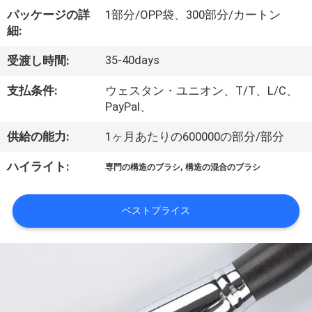
達
パッケージの詳
1部分/OPP袋、300部分/カートン
に
細:
つ
35-40days
受渡し時間:
い
支払条件:
ウェスタン・ユニオン、T/T、L/C、
て
PayPal、
供給の能力:
1ヶ月あたりの600000の部分/部分
工
,
ハイライト:
専門の構造のブラシ
構造の混合のブラシ
場
旅
ベストプライス
行
品