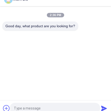
PUの筆箱の袋の波の縞のジッパーの閉鎖旅行化粧品の構造袋の
かわいいペンの文房具のホールダー
2:36 PM
専門の構造のブラシ ロール袋の洗面用品のホールダーのペンの
鉛筆の貯蔵袋
Good day, what product are you looking for?
人気カテゴリ
すべて
贅沢な構造のブラシ
良質の構造のブラシ
自然な毛の構造のブ
商標の構造のブラシ
ラシ
総合的な構造のブラ
専門の構造のブラシ 
シ
セット
旅行構造のブラシ セ
構造のブラシのコレ
ット
クション
見積依頼