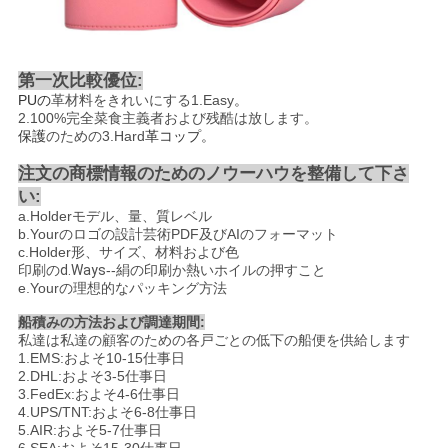
第一次比較優位:
PUの
革材料をきれいにする
1.Easy
。
2.100%
完全菜食主義者および残酷は放します。
保護
のための
3.Hard
革コップ。
注文の商標情報のためのノウーハウを整備して下さ
い:
a.Holderモデル、量、質レベル
b.Yourのロゴの設計芸術PDF及びAIのフォーマット
c.Holder形、サイズ、材料および色
印刷
のd.Ways
--
絹の印刷か熱いホイルの押すこと
e.Yourの理想的なパッキング方法
船積みの方法および調達期間:
私達は私達の顧客のための各戸ごとの低下の船便を供給します
1.EMS:およそ10-15仕事日
2.DHL:およそ3-5仕事日
3.FedEx:およそ4-6仕事日
4.UPS/TNT:およそ6-8仕事日
5.AIR:およそ5-7仕事日
6.SEA:およそ15-30仕事日