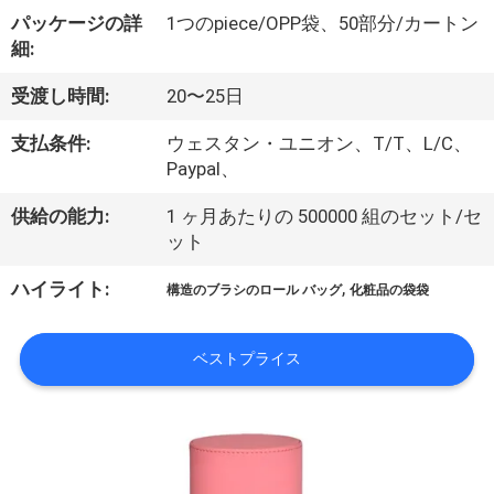
達
パッケージの詳
1つのpiece/OPP袋、50部分/カートン
に
細:
つ
受渡し時間:
20〜25日
い
支払条件:
ウェスタン・ユニオン、T/T、L/C、
て
Paypal、
供給の能力:
1 ヶ月あたりの 500000 組のセット/セ
ット
工
,
ハイライト:
場
構造のブラシのロール バッグ
化粧品の袋袋
旅
ベストプライス
行
品