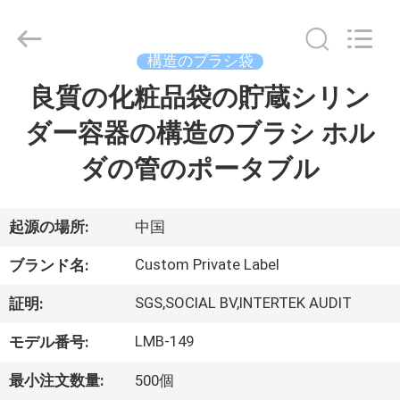
者.
Copyright
©
2017
-
構造のブラシ袋
2026
Changsha
Chanmy
良質の化粧品袋の貯蔵シリン
家
Cosmetics
Co.,
Ltd.
ダー容器の構造のブラシ ホル
All
Rights
プ
Reserved.
ダの管のポータブル
ロ
ダ
起源の場所:
中国
ク
Custom Private Label
ブランド名:
ト
SGS,SOCIAL BV,INTERTEK AUDIT
証明:
LMB-149
モデル番号:
私
最小注文数量:
500個