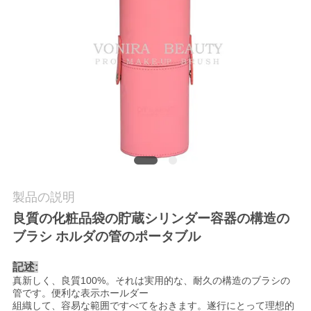
質
管
理
地
図
PRIVACY
製品の説明
POLICY
良質の化粧品袋の貯蔵シリンダー容器の構造の
ブラシ ホルダの管のポータブル
記述:
真新しく、良質100%。それは実用的な、耐久の構造のブラシの
管です。便利な表示ホールダー
組織して、容易な範囲ですべてをおきます。遂行にとって理想的