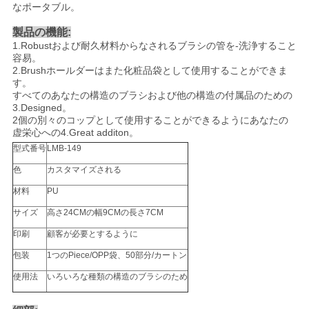
なポータブル。
製品の機能:
1.Robust
および耐久材料からなされるブラシの管を-洗浄すること
容易
。
2.Brush
ホールダーはまた化粧品袋として使用することができま
す
。
すべての
あなたの構造のブラシおよび他の構造の付属品のための
3.Designed
。
2個の別々のコップとして使用することができるようにあなたの
虚栄心への
4.Great
additon
。
型式番号
LMB-149
色
カスタマイズされる
材料
PU
サイズ
高さ24CMの幅9CMの長さ7CM
印刷
顧客が必要とするように
包装
1つのPiece/OPP袋、50部分/カートン
使用法
いろいろな種類の構造のブラシのため