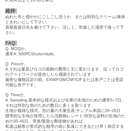
維持:
ぬれた布と穏やかにごしごし洗うか、または特別なクリーム/液体
ときれいにして下さい;
長期直接日光を避けて下さい、涼しく、乾燥した場所で保って下
さい。
FAQ:
Q. MOQか。
通常
A.
500PCS/color/style
。
Q. Priceか。
A.
それは量及びロゴの装飾の費用と主に変わります、従ってロゴ
のアートワークが提供したら感謝されています
厳密な価格設定の前。EXW/FOB/CNF/CIFまたは各戸ごとは受諾
可能な井戸です。
Q.
Time
か。
A.
Sampling:基本的な様式および在庫の生地のための通常5~7日。
それは特別な色のための数日に多くを取ります、
生地か複雑な様式。別の量の大量生産:サンプル承認に20~25日
標準的な生地が使用したら沈殿物レシート;特別な染料の生地のた
めの35-45日。突進/緊急な郵送物があれば、
私達は顧客が形式的な順序の前に私達にできるだけ早く助言する