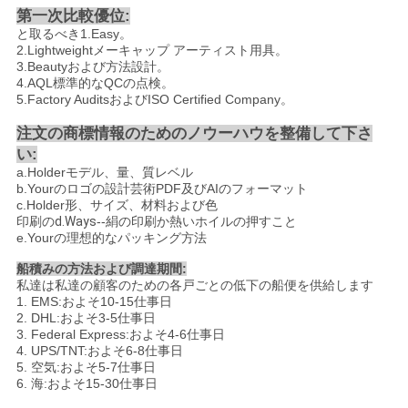
第一次比較優位:
と
取るべき
1.Easy。
2.Lightweight
メーキャップ アーティスト用具
。
3.Beauty
および方法設計。
4.AQL標準的なQCの点検。
5.Factory AuditsおよびISO Certified Company。
注文の商標情報のためのノウーハウを整備して下さ
い:
a.Holderモデル、量、質レベル
b.Yourのロゴの設計芸術PDF及びAIのフォーマット
c.Holder形、サイズ、材料および色
印刷
のd.Ways
--
絹の印刷か熱いホイルの押すこと
e.Yourの理想的なパッキング方法
船積みの方法および調達期間:
私達は私達の顧客のための各戸ごとの低下の船便を供給します
1. EMS:およそ10-15仕事日
2. DHL:およそ3-5仕事日
3. Federal Express:およそ4-6仕事日
4. UPS/TNT:およそ6-8仕事日
5. 空気:およそ5-7仕事日
6. 海:およそ15-30仕事日