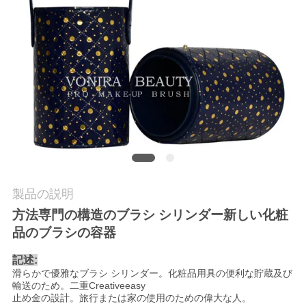
質
管
理
地
図
PRIVACY
製品の説明
POLICY
方法専門の構造のブラシ シリンダー新しい化粧
品のブラシの容器
記述:
滑らかで優雅なブラシ シリンダー。化粧品用具の便利な貯蔵及び
輸送のため。二重Creativeeasy
止め金の設計。旅行または家の使用のための偉大な人。