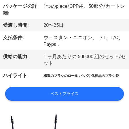
達
パッケージの詳
1つのpiece/OPP袋、50部分/カートン
に
細:
つ
受渡し時間:
20〜25日
い
支払条件:
ウェスタン・ユニオン、T/T、L/C、
て
Paypal、
供給の能力:
1 ヶ月あたりの 500000 組のセット/セ
ット
工
,
ハイライト:
場
構造のブラシのロール バッグ
化粧品のブラシ袋
旅
ベストプライス
行
品