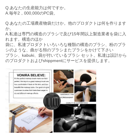
Q.
あなたの生産能力は何ですか。
A.
毎年2，000,000のPC袋
。
Q.
あなたの工場農産物袋だけか。他のプロダクトは何を作ります
か。
A.私達は専門の構造のブラシで及び15年間以上製造業者を袋に入
れます。構造のほか
袋に、私達プロダクトいろいろな種類の構造のブラシ、粉のブラ
シのような、
曲がる頬のブラシまたブラシをかけて下さい
ブラシ、kabuki、袋が付いているブラシ セット。私達は設計から
のプロダクトおよびshippmentにサービスを提供します。