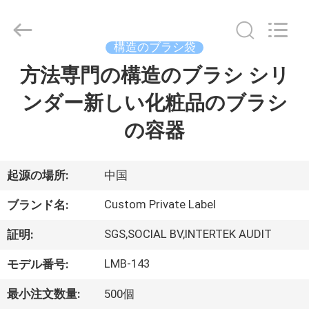
者.
Copyright
©
2017
-
構造のブラシ袋
2026
Changsha
Chanmy
方法専門の構造のブラシ シリ
家
Cosmetics
Co.,
Ltd.
ンダー新しい化粧品のブラシ
All
Rights
プ
Reserved.
の容器
ロ
ダ
起源の場所:
中国
ク
Custom Private Label
ブランド名:
ト
SGS,SOCIAL BV,INTERTEK AUDIT
証明:
LMB-143
モデル番号:
私
最小注文数量:
500個