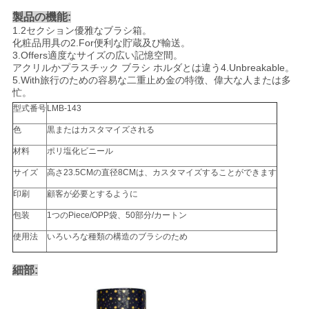
製品の機能:
1.2
セクション優雅なブラシ箱。
化粧品
用具の
2.For
便利な貯蔵及び輸送。
3.Offers
適度なサイズの広い記憶空間。
アクリル
かプラスチック ブラシ ホルダとは違う
4.Unbreakable
。
5.With旅行のための容易な二重止め金の特徴、偉大な人または多
忙
。
型式番号
LMB-143
色
黒またはカスタマイズされる
材料
ポリ塩化ビニール
サイズ
高さ23.5CMの直径8CMは、カスタマイズすることができます
印刷
顧客が必要とするように
包装
1つのPiece/OPP袋、50部分/カートン
使用法
いろいろな種類の構造のブラシのため
細部: