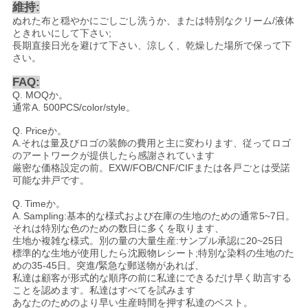
維持:
ぬれた布と穏やかにごしごし洗うか、または特別なクリーム/液体
ときれいにして下さい;
長期直接日光を避けて下さい、涼しく、乾燥した場所で保って下
さい。
FAQ:
Q. MOQか。
通常
A.
500PCS/color/style
。
Q. Priceか。
A.
それは量及びロゴの装飾の費用と主に変わります
、
従ってロゴ
のアートワークが提供したら感謝されています
厳密な価格設定の前。EXW/FOB/CNF/CIFまたは各戸ごとは受諾
可能な井戸です
。
Q.
Time
か。
A.
Sampling:基本的な様式および在庫の生地のための通常5~7日。
それは特別な色のための数日に多くを取ります、
生地か複雑な様式。別の量の大量生産:サンプル承認に20~25日
標準的な生地が使用したら沈殿物レシート;特別な染料の生地のた
めの35-45日。突進/緊急な郵送物があれば、
私達は顧客が形式的な順序の前に私達にできるだけ早く助言する
ことを認めます。私達はすべてを試みます
あなたのためのより早い生産時間を押す私達のベスト。