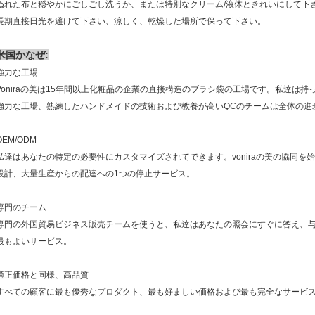
ぬれた布と穏やかにごしごし洗うか、または特別なクリーム/液体ときれいにして下さ
長期直接日光を避けて下さい、涼しく、乾燥した場所で保って下さい。
米国かなぜ:
強力な工場
Voniraの美は15年間以上化粧品の企業の直接構造のブラシ袋の工場です。私達は持
強力な工場、熟練したハンドメイドの技術および教養が高いQCのチームは全体の進
OEM/ODM
私達はあなたの特定の必要性にカスタマイズされてできます。voniraの美の協同を
設計、大量生産からの配達への1つの停止サービス。
専門のチーム
専門の外国貿易ビジネス販売チームを使うと、私達はあなたの照会にすぐに答え、
最もよいサービス。
適正価格と同様、高品質
すべての顧客に最も優秀なプロダクト、最も好ましい価格および最も完全なサービ