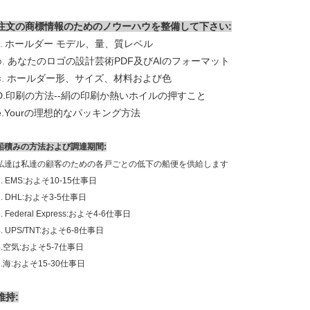
注文の商標情報のためのノウーハウを整備して下さい:
ホールダー モデル、量、質レベル
a.
b.
あなたのロゴの設計芸術PDF及びAIのフォーマット
c.
ホールダー形、サイズ、材料および色
印刷の方法
D.
--
絹の印刷か熱いホイルの押すこと
e.Yourの理想的なパッキング方法
船積みの方法および調達期間:
私達は私達の顧客のための各戸ごとの低下の船便を供給します
1. EMS:およそ10-15仕事日
2. DHL:およそ3-5仕事日
3. Federal Express:およそ4-6仕事日
4. UPS/TNT:およそ6-8仕事日
5.空気:およそ5-7仕事日
6.海:およそ15-30仕事日
維持: