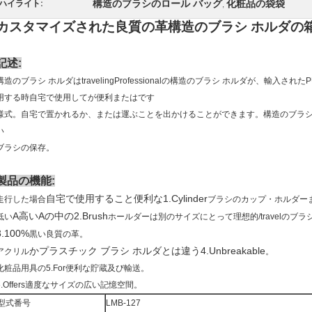
構造のブラシのロール バッグ
化粧品の袋袋
ハイライト:
,
カスタマイズされた良質の革構造のブラシ ホルダの
記述:
構造のブラシ ホルダはtravelingProfessionalの構造のブラシ ホルダが、輸
用する時自宅で使用してが便利またはです
様式。自宅で置かれるか、または運ぶことを出かけることができます。構造のブラ
い
ブラシの保存。
製品の機能:
自宅で使用すること便利な
1.Cylinder
走行した場合
ブラシのカップ・ホルダー
A高いAの中の
2.Brush
低い
ホールダーは別のサイズにとって理想的/travelのブ
3.100%
黒い良質の革。
かプラスチック ブラシ ホルダとは違う
4.Unbreakable
アクリル
。
化粧品用具の5.For便利な貯蔵及び輸送。
6.Offers適度なサイズの広い記憶空間。
型式番号
LMB-127