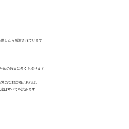
提供したら感謝されています
色のための数日に多くを取ります、
進/緊急な郵送物があれば、
私達はすべてを試みます