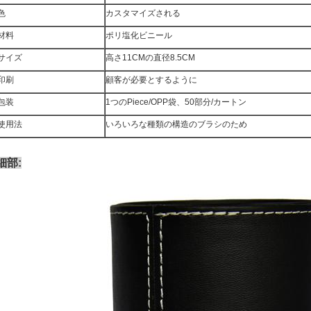
色
カスタマイズされる
材料
ポリ塩化ビニール
サイズ
高さ11CMの直径8.5CM
印刷
顧客が必要とするように
包装
1つのPiece/OPP袋、50部分/カートン
使用法
いろいろな種類の構造のブラシのため
細部: