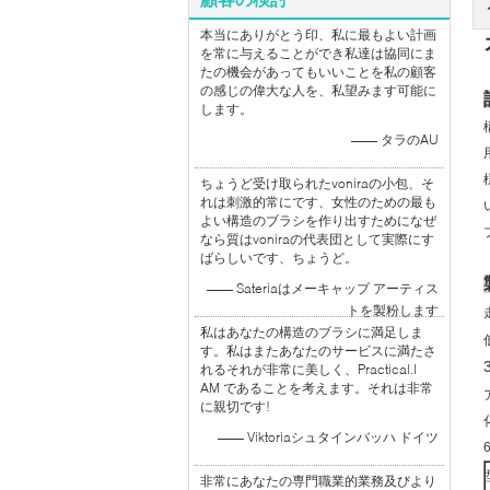
本当にありがとう印、私に最もよい計画
を常に与えることができ私達は協同にま
たの機会があってもいいことを私の顧客
の感じの偉大な人を、私望みます可能に
します。
—— タラのAU
ちょうど受け取られたvoniraの小包、そ
れは刺激的常にです、女性のための最も
よい構造のブラシを作り出すためになぜ
なら質はvoniraの代表団として実際にす
ばらしいです、ちょうど。
—— Sateriaはメーキャップ アーティス
トを製粉します
私はあなたの構造のブラシに満足しま
す。私はまたあなたのサービスに満たさ
れるそれが非常に美しく、Practical.I
AM であることを考えます。それは非常
に親切です!
—— Viktoriaシュタインバッハ ドイツ
非常にあなたの専門職業的業務及びより