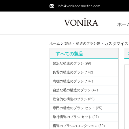
info@voniracosmetics.com
ホー
カスタマイズ
ホーム
製品
構造のブラシ袋
すべての製品
贅沢な構造のブラシ
(99)
良質の構造のブラシ
(142)
商標の構造のブラシ
(167)
自然な毛の構造のブラシ
(47)
総合的な構造のブラシ
(89)
専門の構造のブラシ セット
(25)
旅行構造のブラシ セット
(27)
構造のブラシのコレクション
(52)