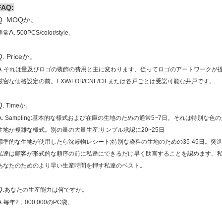
FAQ:
Q. MOQか。
A.
通常
500PCS/color/style。
Q. Priceか。
A.
それは量及びロゴの装飾の費用と主に変わります、従ってロゴのアートワークが
厳密な価格設定の前。EXW/FOB/CNF/CIFまたは各戸ごとは受諾可能な井戸です。
Q.
か。
Time
A.
Sampling:基本的な様式および在庫の生地のための通常5~7日。それは特別な
生地か複雑な様式。別の量の大量生産:サンプル承認に20~25日
標準的な生地が使用したら沈殿物レシート;特別な染料の生地のための35-45日。突
私達は顧客が形式的な順序の前に私達にできるだけ早く助言することを認めます。
あなたのためのより早い生産時間を押す私達のベスト。
Q.
あなたの生産能力は何ですか。
A.
。
毎年2，000,000のPC袋