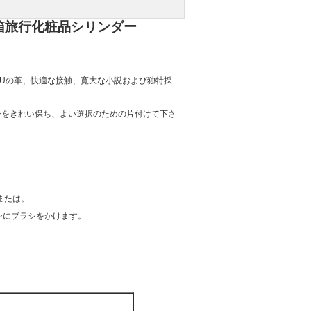
箱旅行化粧品シリンダー
入されたPUの革、快適な接触、寛大な小説および独特採
シをきれい保ち、よい選択のための片付けて下さ
または。
ラシにブラシをかけます。