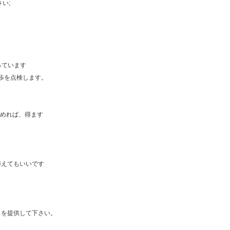
い;
っています
歩を点検します。
始めれば、得ます
与えてもいいです
スを提供して下さい。