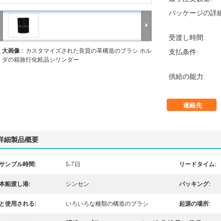
パッケージの詳細
受渡し時間:
大画像 :
カスタマイズされた良質の革構造のブラシ ホル
支払条件:
ダの箱旅行化粧品シリンダー
供給の能力:
連絡先
詳細製品概要
サンプル時間:
5-7日
リードタイム:
本船渡し港:
シンセン
パッキング:
と使用される:
いろいろな種類の構造のブラシ
起源の場所: