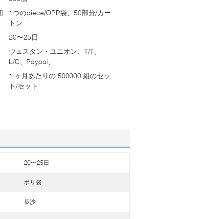
:
1つのpiece/OPP袋、50部分/カー
トン
20〜25日
ウェスタン・ユニオン、T/T、
L/C、Paypal、
1 ヶ月あたりの 500000 組のセッ
ト/セット
20〜25日
ポリ袋
長沙