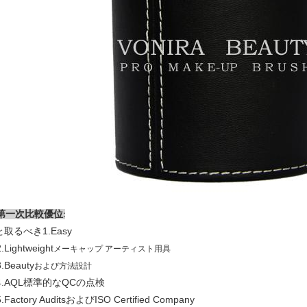
第一次比較優位
:
取るべき
1.Easy
と
2.Lightweight
メーキャップ アーティスト用具
3.Beauty
および方法設計
4.AQL標準的なQCの点検
5.Factory AuditsおよびISO Certified Company