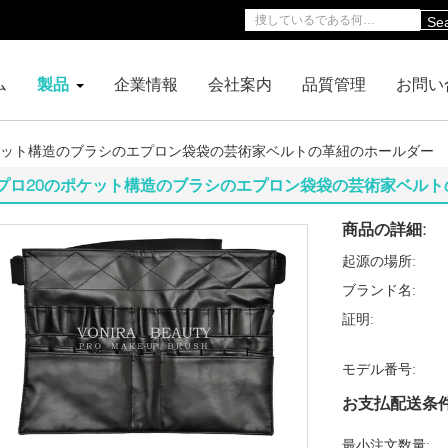
Se
ム
製品
企業情報
会社案内
品質管理
お問い
ケット構造のブラシのエプロン袋袋の芸術家ベルトの革紐のホールダー
プロ20のポケット構造のブラシのエプロン袋袋の芸術家ベルト
商品の詳細:
起源の場所:
ブランド名:
証明:
モデル番号:
お支払配送条件
最小注文数量: