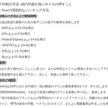
印刷の方法
D.
--
絹の印刷か熱いホイルの押すこと
e.Yourの理想的なパッキング方法
船積みの方法および調達期間:
私達は私達の顧客のための各戸ごとの低下の船便を供給します
1.
EMS:およそ10-15仕事日
2.
DHL:およそ3-5仕事日
3.
Federal Express:およそ4-6仕事日
4.
UPS/TNT:およそ6-8仕事日
5.
空気:およそ5-7仕事日
6.
海:およそ15-30仕事日
維持:
ぬれた布と穏やかにごしごし洗うか、または特別なクリーム/液体ときれいにして下さ
長期直接日光を避けて下さい、涼しく、乾燥した場所で保って下さい。
会社の物語:
Voniraは15年にわたる中国の一流の構造のブラシの製造業者の1つで、作り出します
月例500000brushes。それはで良質の構造のブラシを多数に作り出し、提供します
一流の化粧品のブランドおよび世界的のメーキャップ アーティスト。洗練された技
ライン、専門の経営の手腕、ベテランのスタッフ、またよい職業倫理は作ることを