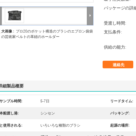
パッケージの詳細
受渡し時間:
大画像 :
プロ20のポケット構造のブラシのエプロン袋袋
支払条件:
の芸術家ベルトの革紐のホールダー
供給の能力:
連絡先
詳細製品概要
サンプル時間:
5-7日
リードタイム:
本船渡し港:
シンセン
パッキング:
と使用される:
いろいろな種類のブラシ
起源の場所: