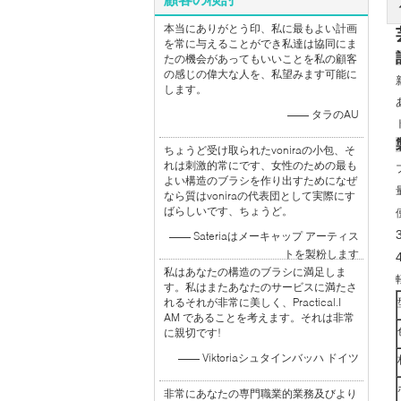
本当にありがとう印、私に最もよい計画
を常に与えることができ私達は協同にま
たの機会があってもいいことを私の顧客
の感じの偉大な人を、私望みます可能に
します。
—— タラのAU
ちょうど受け取られたvoniraの小包、そ
れは刺激的常にです、女性のための最も
よい構造のブラシを作り出すためになぜ
なら質はvoniraの代表団として実際にす
ばらしいです、ちょうど。
—— Sateriaはメーキャップ アーティス
トを製粉します
私はあなたの構造のブラシに満足しま
す。私はまたあなたのサービスに満たさ
れるそれが非常に美しく、Practical.I
AM であることを考えます。それは非常
に親切です!
—— Viktoriaシュタインバッハ ドイツ
非常にあなたの専門職業的業務及びより