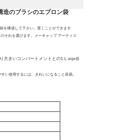
構造のブラシのエプロン袋
の道具袋を構成して下さい。置くことができます
のそれを運びます。メーキャップ アーティス
より大きいコンパートメントとの
1.L
arge容
やすい使用するには、きれいになること容易。