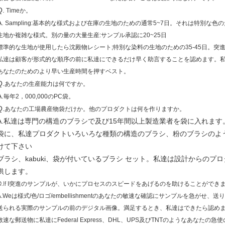
Q.
Timeか。
A.
Sampling:基本的な様式および在庫の生地のための通常5~7日。それは特別な
生地か複雑な様式。別の量の大量生産:サンプル承認に20~25日
標準的な生地が使用したら沈殿物レシート;特別な染料の生地のための35-45日。突
私達は顧客が形式的な順序の前に私達にできるだけ早く助言することを認めます。
あなたのためのより早い生産時間を押すベスト。
Q.
あなたの生産能力は何ですか。
A.
。
毎年2，000,000のPC袋
Q.
あなたの工場農産物袋だけか。他のプロダクトは何を作りますか。
A.私達は専門の構造のブラシで及び15年間以上製造業者を袋に入れます
袋に、私達プロダクトいろいろな種類の構造のブラシ、粉のブラシのよ
けて下さい
ブラシ、kabuki、袋が付いているブラシ セット。私達は設計からのプロダ
供します。
.If
I突進のサンプルが、いかにプロセスのスピードをあげるのを助けることができ
A.Weは様式/色/ロゴ/embellishmentのあなたの敏速な確認にサンプルを急がせ、送
送られる実際のサンプルの前のデジタル画像。満足するとき、私達はできたら認め
敏速な郵送物に私達にFederal Express、DHL、UPS及びTNTのようなあなたの