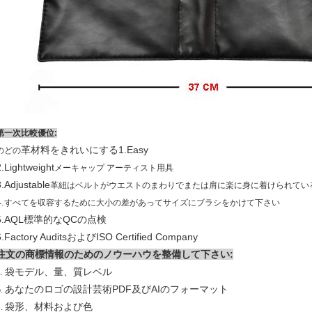
第一次比較優位:
革材料をきれいにする
1.Easy
のどの
2.Lightweight
メーキャップ アーティスト用具
3.Adjustable
革紐はベルトがウエストのまわりでまたは肩に楽に身に着けられてい
.
すべてを収容するために大小の差があってサイズにブラシをかけて下さい
5.AQL標準的なQCの点検
6.Factory AuditsおよびISO Certified Company
注文の商標情報のためのノウーハウを整備して下さい:
袋モデル、量、質レベル
a.
あなたのロゴの設計芸術PDF及びAIのフォーマット
b.
袋形、材料および色
c.