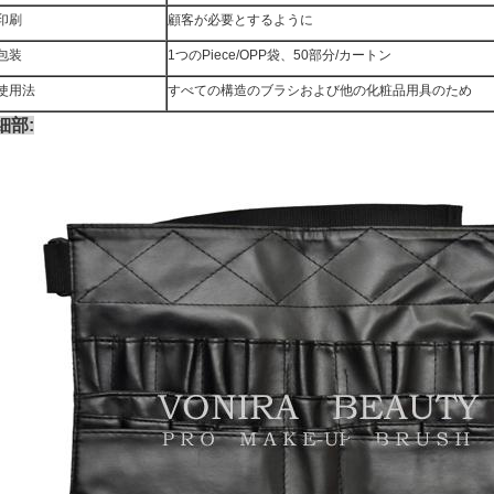
印刷
顧客が必要とするように
包装
1つのPiece/OPP袋、50部分/カートン
使用法
すべての構造のブラシおよび他の化粧品用具のため
細部: