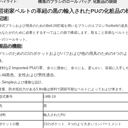
構造のブラシのロール バッグ
化粧品の袋袋
ハイライト:
,
芸術家ベルトの革紐の黒の輸入されたPUの化粧品の
記述:
新式ブラシおよび用具のためのBelt.26貯蔵を用いるブラシのエプロンToolbelt
あなたがのために必要とするすべてはこの袋で構成します。取ること容易なベルトと
トのツールキット。
製品の機能:
のための22のポケットおよびパフおよび他の用具のための4つの
ブラシ
。
量
2.Imported PUの革
、
便利な
余りに懸命に、余りにも、柔らかい、容易に入手し
3.All黒色、女性および男性適合。
4.Simple
および優雅な設計。
軽量、防水抵抗力がある5.Itis傷は便利で調節可能なベルトによっておよび来ます。
型式番号
LMB-19
色
黒
材料
輸入されたPU
ポケットの数
22のポケット、4つのより大きいコンパートメント