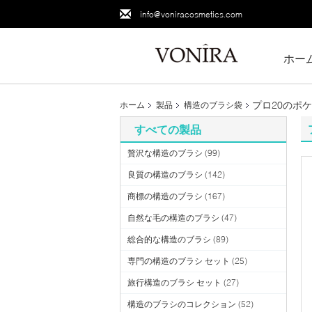
info@voniracosmetics.com
ホー
プロ20のポ
ホーム
製品
構造のブラシ袋
すべての製品
贅沢な構造のブラシ
(99)
良質の構造のブラシ
(142)
商標の構造のブラシ
(167)
自然な毛の構造のブラシ
(47)
総合的な構造のブラシ
(89)
専門の構造のブラシ セット
(25)
旅行構造のブラシ セット
(27)
構造のブラシのコレクション
(52)