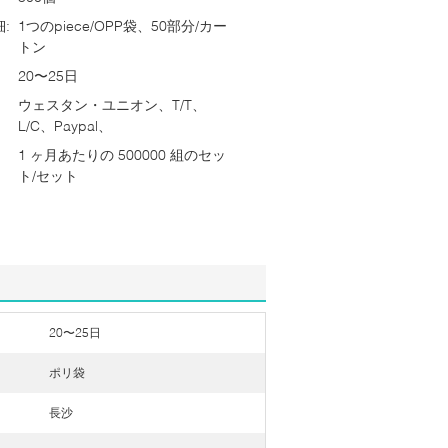
:
1つのpiece/OPP袋、50部分/カー
トン
20〜25日
ウェスタン・ユニオン、T/T、
L/C、Paypal、
1 ヶ月あたりの 500000 組のセッ
ト/セット
20〜25日
ポリ袋
長沙