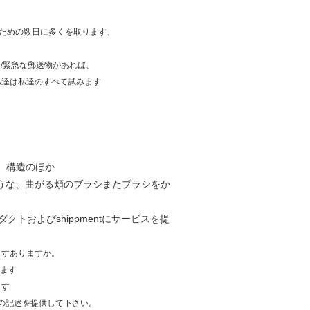
色のための数日に多くを取ります、
進/緊急な郵送物があれば、
私達は私達のすべて試みます
。構造のほか
うな、曲がる頬のブラシまたブラシをか
クトおよびshippmentにサービスを提
ますありますか。
ります
ます
。
急使の記述を提供して下さい