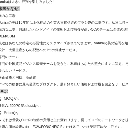
voniraは大きい評判を楽しみました!
米国かなぜ:
強力な工場
Voniraの美は15年間以上化粧品の企業の直接構造のブラシ袋の工場です。私達は持
強力な工場、熟練したハンドメイドの技術および教養が高いQCのチームは全体の進
OEM/ODM
私達はあなたの特定の必要性にカスタマイズされてできます。voniraの美の協同を
設計、大量生産からの配達への1つの停止サービス。
専門のチーム
専門の外国貿易ビジネス販売チームを使うと、私達はあなたの照会にすぐに答え、
最もよいサービス。
適正価格と同様、高品質
すべての顧客に最も優秀なプロダクト、最も好ましい価格および最も完全なサービ
FAQ:
Q. MOQか。
A.
。
通常
500PCS/color/style
Q. Priceか。
A.
それは量及びロゴの装飾の費用と主に変わります、従ってロゴのアートワークが
。
厳密な価格設定の前。EXW/FOB/CNF/CIFまたは各戸ごとは受諾可能な井戸です