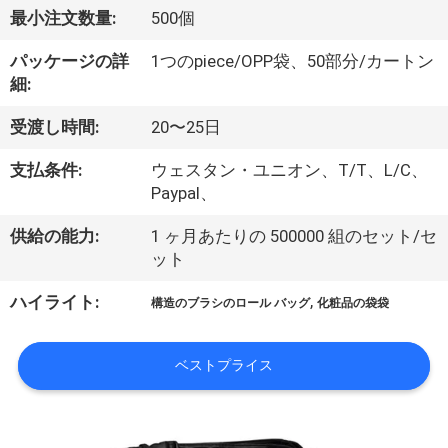
達
最小注文数量:
500個
に
パッケージの詳
1つのpiece/OPP袋、50部分/カートン
つ
細:
い
受渡し時間:
20〜25日
て
支払条件:
ウェスタン・ユニオン、T/T、L/C、
Paypal、
工
供給の能力:
1 ヶ月あたりの 500000 組のセット/セ
ット
場
,
ハイライト:
旅
構造のブラシのロール バッグ
化粧品の袋袋
行
ベストプライス
品