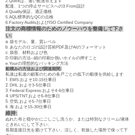
2.Quickは、速い配達答えます
配達、1つの停止サービスへの3.From設計
4.Quality保証、適正価格
5.AQL標準的なQCの点検
6.Factory AuditsおよびISO Certified Company
注文の商標情報のためのノウーハウを整備して下さ
い:
a.
袋モデル、量、質レベル
b.
あなたのロゴの設計芸術PDF及びAIのフォーマット
c.
袋形、材料および色
D.
印刷の方法
--
絹の印刷か熱いホイルの押すこと
e.Yourの理想的なパッキング方法
船積みの方法および調達期間:
私達は私達の顧客のための各戸ごとの低下の船便を供給します
1.
EMS:およそ10-15仕事日
2.
DHL:およそ3-5仕事日
3.
Federal Express:およそ4-6仕事日
4.
UPS/TNT:およそ6-8仕事日
5.
空気:およそ5-7仕事日
6.
海:およそ15-30仕事日
維持:
ぬれた布と穏やかにごしごし洗うか、または特別なクリーム/液体
ときれいにして下さい;
長期直接日光を避けて下さい、涼しく、乾燥した場所で保って下