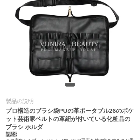
質
管
理
地
図
PRIVACY
POLICY
製品の説明
プロ構造のブラシ袋PUの革ポータブル26のポケ
ット芸術家ベルトの革紐が付いている化粧品の
ブラシ ホルダ
記述: