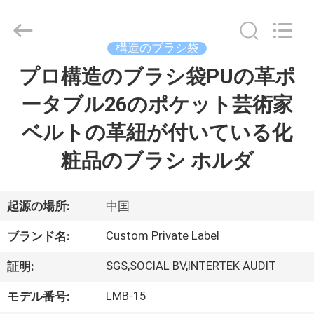
者.
Copyright
©
2017
-
構造のブラシ袋
2026
Changsha
Chanmy
プロ構造のブラシ袋PUの革ポ
家
Cosmetics
Co.,
Ltd.
ータブル26のポケット芸術家
All
Rights
プ
Reserved.
ベルトの革紐が付いている化
ロ
粧品のブラシ ホルダ
ダ
ク
起源の場所:
中国
ト
Custom Private Label
ブランド名:
SGS,SOCIAL BV,INTERTEK AUDIT
証明:
私
LMB-15
モデル番号: