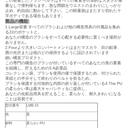
この密集したブラシ ベルトはすべての要素を付加的な大きさか重
量なしで便利保ちます。急な閉鎖をウエストのまわりにしっかり
止め、約自由に動かして下さい。この軽量袋はまたすり切れた十
字ボディである場合もあります。
製品の機能:
1.Large
容量:すべてのブラシおよび他の構造用具の付属品を集め
る22のポケットと。
あなたの構造のブラシをすべて心配する必要性に置くべき場所が
ありません
。
2.Four
より大きいコンパートメントはまたマスカラ、目の鉛筆、
唇の光沢または他のどの保持するように設計されています
細い構造プロダクト。
この
専門の構造のブラシが付いているすべてのあなたの美の要素
を組織し、貯えるための
3.A
必需品
コレクション袋。ブラシを使用の後で保護するため、付けられた
革紐との半分そして終わりのベルトを折るため。
ブラシを保護する付加的な内部の折り返しが付いている4.The PU
の柔らかい革は最大キャパシティをに提供し、
あなたの化粧品用具を貯えること。柔らかく、耐久きれいになる
ことは容易です。
型式番号
LMB-15
色
黒
材料
柔らかいPU