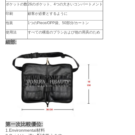
ポケットの数
26のポケット、4つの大きいコンパートメント
印刷
顧客が必要とするように
包装
1つのPiece/OPP袋、50部分/カートン
使用法
すべての構造のブラシおよび他の用具のため
細部:
第一次比較優位:
1.Environmental材料