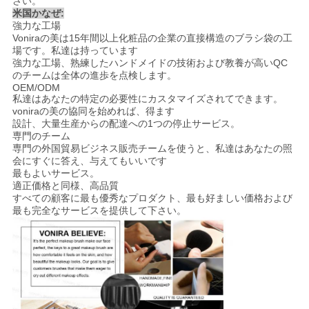
さい。
米国かなぜ:
強力な工場
Voniraの美は15年間以上化粧品の企業の直接構造のブラシ袋の工
場です。私達は持っています
強力な工場、熟練したハンドメイドの技術および教養が高いQC
のチームは全体の進歩を点検します。
OEM/ODM
私達はあなたの特定の必要性にカスタマイズされてできます。
voniraの美の協同を始めれば、得ます
設計、大量生産からの配達への1つの停止サービス。
専門のチーム
専門の外国貿易ビジネス販売チームを使うと、私達はあなたの照
会にすぐに答え、与えてもいいです
最もよいサービス。
適正価格と同様、高品質
すべての顧客に最も優秀なプロダクト、最も好ましい価格および
最も完全なサービスを提供して下さい
。