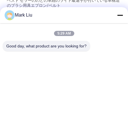
ベスト セラーののどの革紐のライト級選手が付いている革構造
のブラシ用具エプロン/ベルト
Mark Liu
PUの筆箱の袋の波の縞のジッパーの閉鎖旅行化粧品の構造袋の
かわいいペンの文房具のホールダー
5:29 AM
専門の構造のブラシ ロール袋の洗面用品のホールダーのペンの
鉛筆の貯蔵袋
Good day, what product are you looking for?
人気カテゴリ
すべて
贅沢な構造のブラシ
良質の構造のブラシ
自然な毛の構造のブ
商標の構造のブラシ
ラシ
総合的な構造のブラ
専門の構造のブラシ 
シ
セット
旅行構造のブラシ セ
構造のブラシのコレ