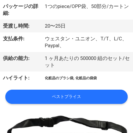
達
パッケージの詳
1つのpiece/OPP袋、50部分/カートン
に
細:
つ
受渡し時間:
20〜25日
い
支払条件:
ウェスタン・ユニオン、T/T、L/C、
て
Paypal、
供給の能力:
1 ヶ月あたりの 500000 組のセット/セ
ット
工
,
ハイライト:
場
化粧品のブラシ袋
化粧品の袋袋
旅
ベストプライス
行
品