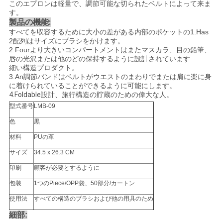
このエプロンは軽量で、調節可能な切られたベルトによって来ま
す。
:
製品の機能
すべてを
収容するために大小の差がある内部のポケットの
1.Has
2配列はサイズにブラシをかけます
。
2.Four
より大きいコンパートメントはまたマスカラ、目の鉛筆、
唇の光沢または他のどの保持するように設計されています
細い構造プロダクト
。
3.An
調節バンドはベルトがウエストのまわりでまたは肩に楽に身
に着けられていることができるように可能にします
。
4.Foldable
設計、旅行構造の貯蔵のための偉大な人
。
型式番号
LMB-09
色
黒
材料
PUの革
サイズ
34.5 x 26.3 CM
印刷
顧客が必要とするように
包装
1つのPiece/OPP袋、50部分/カートン
使用法
すべての構造のブラシおよび他の用具のため
細部: