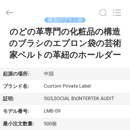
者.
Copyright
©
2017
-
構造のブラシ袋
2026
Changsha
Chanmy
のどの革専門の化粧品の構造
家
Cosmetics
Co.,
Ltd.
のブラシのエプロン袋の芸術
All
Rights
プ
Reserved.
家ベルトの革紐のホールダー
ロ
ダ
起源の場所:
中国
ク
Custom Private Label
ブランド名:
ト
SGS,SOCIAL BV,INTERTEK AUDIT
証明:
LMB-09
モデル番号:
私
最小注文数量:
500個