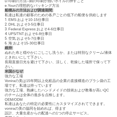
D.
印刷の方法
--
絹の印刷か熱いホイルの押すこと
e.Yourの理想的なパッキング方法
船積みの方法および調達期間
:
私達は私達の顧客のための各戸ごとの低下の船便を供給します
1.
EMS:およそ10-15仕事日
2.
DHL:およそ3-5仕事日
3.
Federal Express:およそ4-6仕事日
4.
UPS/TNT:およそ6-8仕事日
5.
空気:およそ5-7仕事日
6.
海:およそ15-30仕事日
維持
:
ぬれた布と穏やかにごしごし洗うか、または特別なクリーム/液体
ときれいにして下さい。
長期直接日光を避けて下さい、涼しく、乾燥した場所で保って下
さい。
米国かなぜ
:
強力な工場
Voniraの美は15年間以上化粧品の企業の直接構造のブラシ袋の工
場です。私達は持っています
強力な工場、熟練したハンドメイドの技術および教養が高いQC
のチームは全体の進歩を点検します。
OEM/ODM
私達はあなたの特定の必要性にカスタマイズされてできます。
voniraの美の協同を始めれば、得ます
設計、大量生産からの配達への1つの停止サービス。