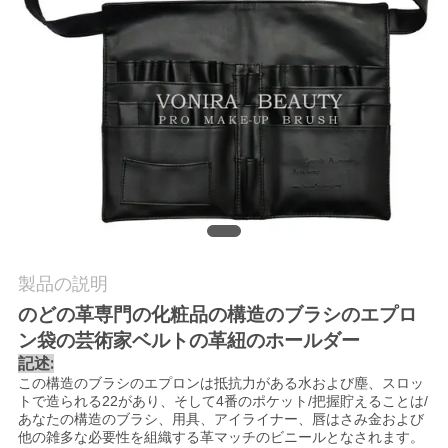
質
管
理
地
図
PRIVACY
製品の説明
POLICY
のどの革専門の化粧品の構造のブラシのエプロ
ン袋の芸術家ベルトの革紐のホールダー
:
記述
この構造のブラシのエプロンは抵抗力がある水および塵、スロッ
トで造られる22があり、そして4番のポケット/把握貯えることは/
あなたの構造のブラシ、用具、アイライナー、唇はさみ金および
他の雑多な必要性を組織する革マッチのビニールとなされます。