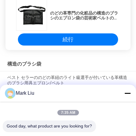
のどの革専門の化粧品の構造のブラ
シのエプロン袋の芸術家ベルトの革
紐のホールダー
続行
構造のブラシ袋
ベスト セラーののどの革紐のライト級選手が付いている革構造
のブラシ用具エプロン/ベルト
Mark Liu
PUの筆箱の袋の波の縞のジッパーの閉鎖旅行化粧品の構造袋の
かわいいペンの文房具のホールダー
7:35 AM
専門の構造のブラシ ロール袋の洗面用品のホールダーのペンの
鉛筆の貯蔵袋
Good day, what product are you looking for?