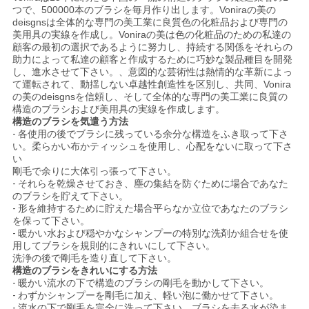
つで、500000本のブラシを毎月作り出します。Voniraの美の
deisgnsは全体的な専門の美工業に良質色の化粧品および専門の
美用具の実線を作成し。Voniraの美は色の化粧品のための私達の
顧客の最初の選択であるように努力し、持続する関係をそれらの
助力によって私達の顧客と作成するために巧妙な製品種目を開発
し、進水させて下さい。、意図的な芸術性は熱情的な革新によっ
て運転されて、動揺しない卓越性創造性を区別し、共同、Vonira
の美のdeisgnsを信頼し、そして全体的な専門の美工業に良質の
構造のブラシおよび美用具の実線を作成します。
構造のブラシを気遣う方法
-
各使用の後でブラシに残っている余分な構造をふき取って下さ
い。柔らかい布かティッシュを使用し、心配をないに取って下さ
い
剛毛で余りに大体引っ張って下さい。
-
それらを乾燥させておき、塵の集結を防ぐために場合であなた
のブラシを貯えて下さい。
-
形を維持するために貯えた場合平らなか立位であなたのブラシ
を保って下さい。
-
暖かい水および穏やかなシャンプーの特別な洗剤か組合せを使
用してブラシを規則的にきれいにして下さい。
洗浄の後で剛毛を造り直して下さい。
構造のブラシをきれいにする方法
-
暖かい流水の下で構造のブラシの剛毛を動かして下さい。
-
わずかシャンプーを剛毛に加え、軽い泡に働かせて下さい。
-
流水の下で剛毛を完全に洗って下さい。ブラシを去る水が染ま