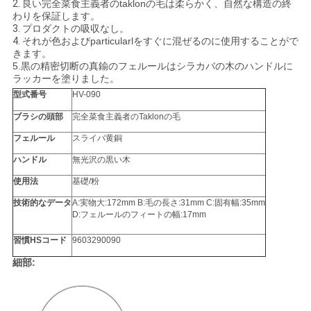
2.
良い完全菜食主義者のtaklonの毛は柔らかく、自然な構造の終
わりを保証します。
3.
プロダクトの吸収なし。
4.
それが色およびparticularlをすぐに混ぜるのに使用することがで
きます。
5.
黒の精密切断の真鍮のフェルールはシラカバの木のハンドルに
ラッカーを塗りました。
型式番号
HV-090
ブラシの頭部
完全菜食主義者のTaklonの毛
フェルール
スライバ黄銅
ハンドル
無光沢の黒い木
使用法
基礎/粉
技術的なデータ
A:実物大:172mm B:毛の長さ:31mm C:固有幅:35mm
D:フェルールのフィートの幅:17mm
習慣HSコード
9603290090
細部: