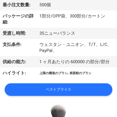
達
最小注文数量:
500個
に
パッケージの詳
1部分/OPP袋、300部分/カートン
つ
細:
い
受渡し時間:
35ニューバランス
て
支払条件:
ウェスタン・ユニオン、T/T、L/C、
PayPal、
工
供給の能力:
1 ヶ月あたりの 600000 の部分/部分
場
,
ハイライト:
上限の構造のブラシ
表面粉のブラシ
旅
行
ベストプライス
品