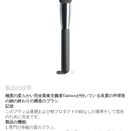
質
管
理
地
図
PRIVACY
POLICY
製品の説明
極度の柔らかい完全菜食主義者Taklonが付いている良質の半球形
の絹の終わりの構造のブラシ
記述:
このブラシは基礎
および
粉プロダクトの縞なしの適用そして混合
のために完全です。
製品の機能:
1.専門の等級の質のブラシ。