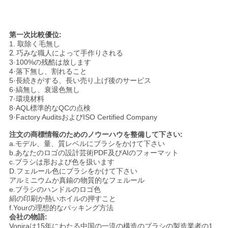
第一次比較優位:
1.
取除く毛無し
2.
巧みな職人によって手作りされる
3·100%の残酷は放します
4·落下無し、割れること
5·長続きがする、長い売り上げ後のサービス
6·縞無し、衰退色無し
7·環境材料
8·AQL標準的なQCの点検
9·Factory AuditsおよびISO Certified Company
注文の商標情報のためのノウーハウを整備して下さい:
a.モデル、量、質レベルにブラシをかけて下さい
b.あなたのロゴの設計芸術PDF及びAIのフォーマット
c.ブラシは形および色を扱います
D.フェルール色にブラシをかけて下さい
アルミニウムか真鍮の物質的なフェルール
e.ブラシのハンドルのロゴ色
絹の印刷か熱いホイルの押すこと
f.Yourの理想的なパッキング方法
会社の物語:
Voniraは15年にわたる中国の一流の構造のブラシの製造業者の1