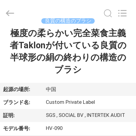
者.
Copyright
©
2017
-
良質の構造のブラシ
2026
Changsha
Chanmy
極度の柔らかい完全菜食主義
家
Cosmetics
Co.,
Ltd.
者Taklonが付いている良質の
All
Rights
プ
Reserved.
半球形の絹の終わりの構造の
ロ
ブラシ
ダ
ク
起源の場所:
中国
ト
Custom Private Label
ブランド名:
SGS , SOCIAL BV , INTERTEK AUDIT
証明:
私
HV-090
モデル番号: