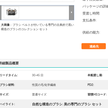
パッケージの詳細
受渡し時間:
支払条件:
大画像 :
ブラシ ベルトが付いている専門の古典的で黒い
構造のブラシのコレクション セット
供給の能力:
連絡先
詳細製品概要
リードタイム:
30-45 日
本船渡し港:
ブラシ材料:
性質の毛/化学繊維
PD2:
サイズ:
普通サイズ
習慣HSコード:
自然な構造のブラシ
美の専門のブラシ セット
ハイライト:
,