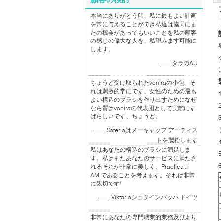
本当にありがとう印、私に最もよい計画
を常に与えることができ私達は協同にま
たの機会があってもいいことを私の顧客
の感じの偉大な人を、私望みます可能に
します。
—— タラのAU
ちょうど受け取られたvoniraの小包、そ
れは刺激的常にです、女性のための最も
よい構造のブラシを作り出すためになぜ
なら質はvoniraの代表団として実際にす
ばらしいです、ちょうど。
—— Sateriaはメーキャップ アーティス
トを製粉します
私はあなたの構造のブラシに満足しま
す。私はまたあなたのサービスに満たさ
れるそれが非常に美しく、Practical.I
AM であることを考えます。それは非常
に親切です!
—— Viktoriaシュタインバッハ ドイツ
非常にあなたの専門職業的業務及びより