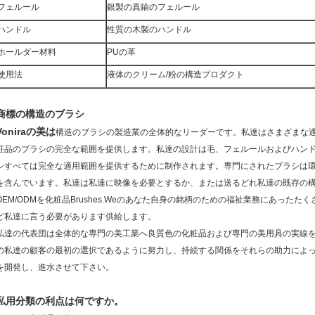
フェルール
銀製の真鍮のフェルール
ハンドル
性質の木製のハンドル
ホールダー材料
PUの革
使用法
液体のクリーム/粉の構造プロダクト
商標の構造のブラシ
Voniraの美は
構造のブラシの製造業の全体的なリーダーです。私達はさまざまな
粧品のブラシの完全な範囲を提供します。私達の設計は毛、フェルールおよびハン
シすべては完全な適用範囲を提供するために制作されます。専門にされたブラシは環
を含んでいます。私達は私達に映像を必要とするか、または送るどれ私達の既存の
OEM/ODMを化粧品Brushes.Weのあなた自身の銘柄のための福祉業務にあった
ど私達に言う必要があります供給します。
私達の代表団は全体的な専門の美工業へ良質色の化粧品および専門の美用具の実線を配
の私達の顧客の最初の選択であるように努力し、持続する関係をそれらの助力によ
を開発し、進水させて下さい。
私用分類の利点は何ですか。