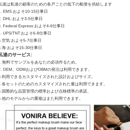
私達は私達の顧客のための各戸ごとの低下の船便を供給します
1. EMS:およそ10-15仕事日
2. DHL:およそ3-5仕事日
3. Federal Express:およそ4-6仕事日
4. UPS/TNT:およそ6-8仕事日
5.空気:およそ5-7仕事日
6.海:およそ15-30仕事日
私達のサービス:
無料でサンプルをあなたの必須作るため。
1.
2. OEM、ODMおよびOBMの発注は利用できます。
3.利用できるカスタマイズされた設計およびサイズ。
4.各セットのためのカスタマイズされた量は利用できます。
5.国際的な品質管理の標準および点検標準の承諾。
6.他のモデルからの重複はまた利用できます。