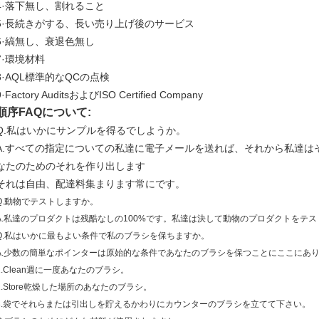
4·落下無し、割れること
5·長続きがする、長い売り上げ後のサービス
6·縞無し、衰退色無し
7·環境材料
8·AQL標準的なQCの点検
9·Factory AuditsおよびISO Certified Company
順序FAQについて:
Q.私はいかにサンプルを得るでしようか。
A.すべての指定についての私達に電子メールを送れば、それから私達は
なたのためのそれを作り出します
それは自由、配達料集まります常にです。
Q.動物でテストしますか。
A.私達のプロダクトは残酷なしの100%です。私達は決して動物のプロダクトをテ
Q.私はいかに最もよい条件で私のブラシを保ちますか。
A.少数の簡単なポインターは原始的な条件であなたのブラシを保つことにここにあり
1.Clean週に一度あなたのブラシ。
2.Store乾燥した場所のあなたのブラシ。
3.袋でそれらまたは引出しを貯えるかわりにカウンターのブラシを立てて下さい。