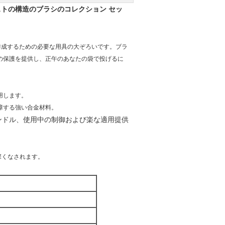
ストの構造のブラシのコレクション セッ
作成するための必要な用具の大ぞろいです。ブラ
etの保護を提供し、正午のあなたの袋で投げるに
用します。
障する強い合金材料。
ンドル、使用中の制御および楽な適用提供
深くなされます。