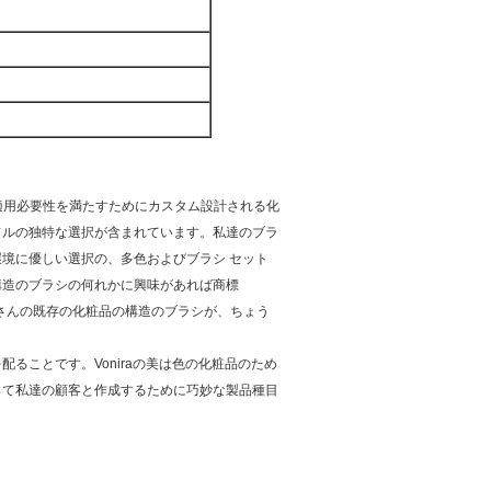
適用必要性を満たすためにカスタム設計される化
ドルの独特な選択が含まれています。私達のブラ
境に優しい選択の、多色およびブラシ セット
構造のブラシの何れかに興味があれば商標
たくさんの既存の化粧品の構造のブラシが、ちょう
ることです。Voniraの美は色の化粧品のため
って私達の顧客と作成するために巧妙な製品種目