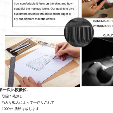
第一次比較優位:
取除く毛無し
1.
2.巧みな職人によって手作りされて
3·100%の残酷は放します