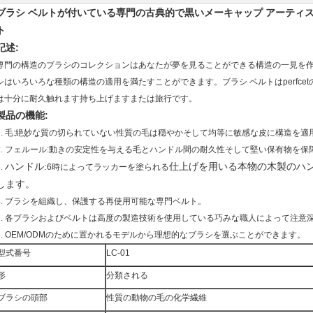
ブラシ ベルトが付いている専門の古典的で黒いメーキャップ アーティ
ト
記述:
専門の構造のブラシのコレクションはあなたが夢を見ることができる構造の一見を
シはいろいろな種類の構造の適用を満たすことができます。ブラシ ベルトはperfc
は十分に耐久触れます持ち上げますまたは旅行です。
製品の機能:
1.
毛:絶妙な質の切られていない性質の毛は穏やかそして均等に敏感な皮に構造を適
2.
フェルール:動きの安定性を与える毛とハンドル間の耐久性そして堅い保有物を保
ハンドル:
仕上げを用いる本物の木製のハ
3.
6時によってラッカーを塗られる
します。
4.
ブラシを組織し、保護する再使用可能な専門ベルト。
5.
各ブラシおよびベルトは高度の製造技術を使用している巧みな職人によって注意
6.
OEM/ODMのために置かれるモデルから理想的なブラシを選ぶことができます。
型式番号
LC-01
形
分類される
ブラシの頭部
性質の動物の毛の化学繊維