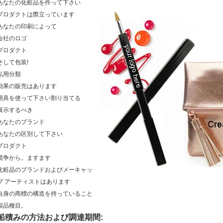
あなたの化粧品を作って下さい
プロダクトは際立っています
あなたの印刷によって
会社のロゴ
プロダクト
そして包装!
私用分類
効果の販売はあります
用具を使って下さい割り当てる
展示するべき
あなたのブランド
あなたの区別して下さい
プロダクト
競争から。ますます
化粧品のブランドおよびメーキャッ
プ アーティストはあります
自身の商標の構造を持っていること
製品種目。
船積みの方法および調達期間: